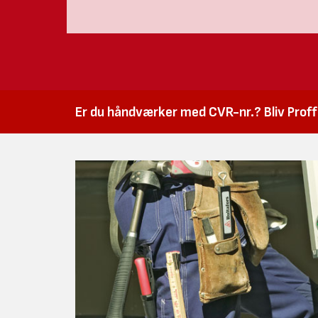
Er du håndværker med CVR-nr.? Bliv Proffk