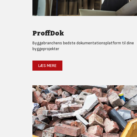
ProffDok
Byggebranchens bedste dokumentationsplatform til dine
byggeprojekter
LÆS MERE