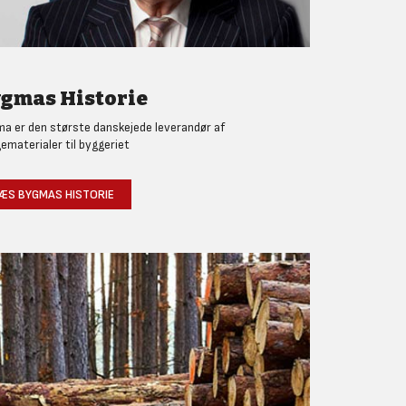
gmas Historie
a er den største danskejede leverandør af
ematerialer til byggeriet
ÆS BYGMAS HISTORIE