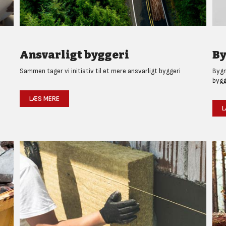
Ansvarligt byggeri
By
Sammen tager vi initiativ til et mere ansvarligt byggeri
Bygm
bygg
LÆS MERE
L