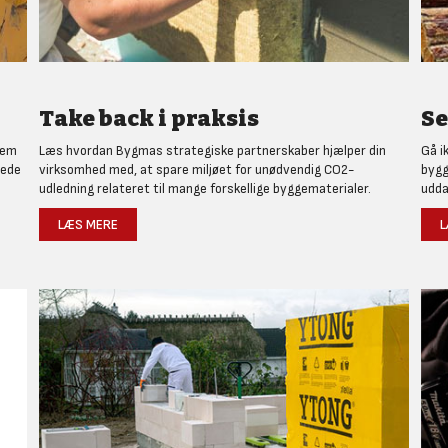
Take back i praksis
Se
nem
Læs hvordan Bygmas strategiske partnerskaber hjælper din
Gå i
rede
virksomhed med, at spare miljøet for unødvendig CO2-
bygg
udledning relateret til mange forskellige byggematerialer.
udda
LÆS MERE
L