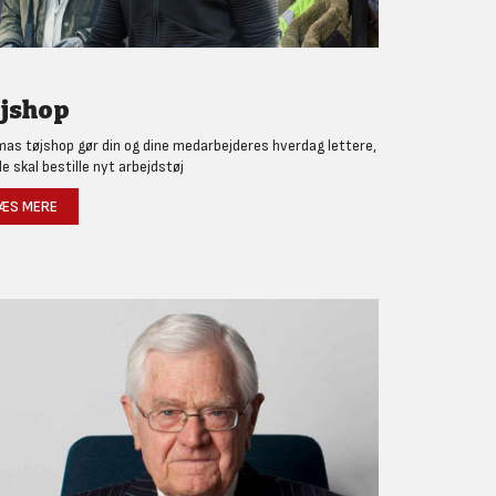
jshop
as tøjshop gør din og dine medarbejderes hverdag lettere,
de skal bestille nyt arbejdstøj
ÆS MERE