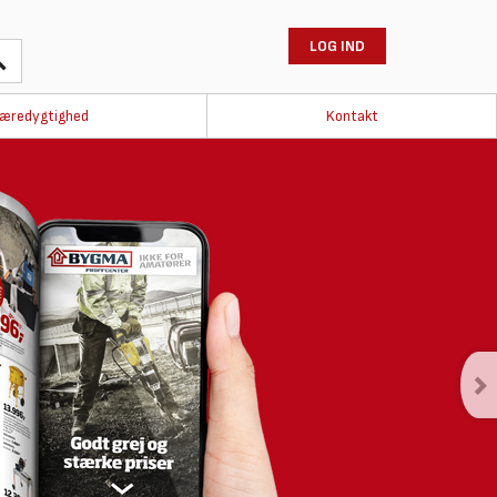
LOG IND
æredygtighed
Kontakt