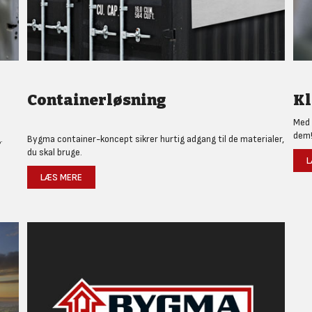
Containerløsning
Kl
Med 
dem
.
Bygma container-koncept sikrer hurtig adgang til de materialer,
du skal bruge.
L
LÆS MERE