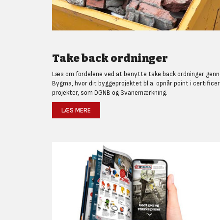
Take back ordninger
Læs om fordelene ved at benytte take back ordninger gen
Bygma, hvor dit byggeprojektet bl.a. opnår point i certifice
projekter, som DGNB og Svanemærkning.
LÆS MERE