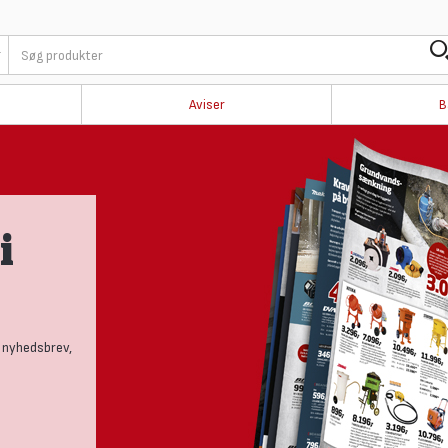
Aviser
B
i
 nyhedsbrev,