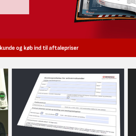
unde og køb ind til aftalepriser