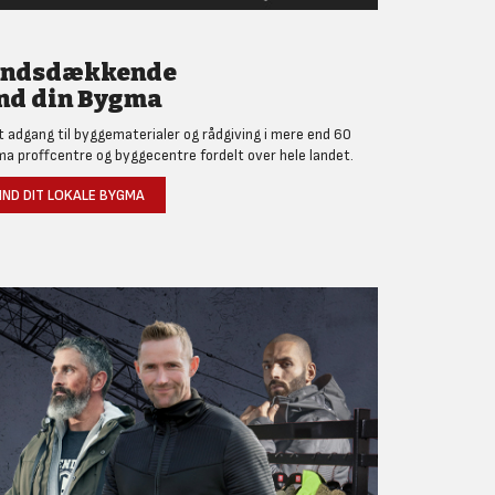
andsdækkende
nd din Bygma
et adgang til byggematerialer og rådgiving i mere end 60
a proffcentre og byggecentre fordelt over hele landet.
IND DIT LOKALE BYGMA