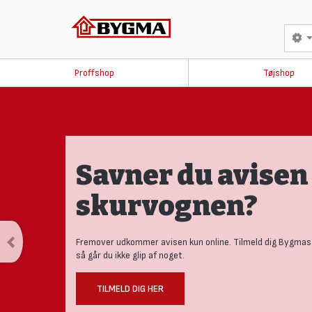
Proffshop
Tøjshop
Savner du avisen 
skurvognen?
Fremover udkommer avisen kun online. Tilmeld dig Bygmas
så går du ikke glip af noget.
TILMELD DIG HER