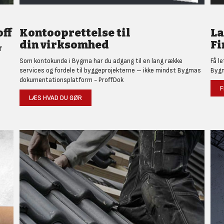
ff
Kontooprettelse til
L
din virksomhed
Fi
f
Som kontokunde i Bygma har du adgang til en lang række
Få l
services og fordele til byggeprojekterne – ikke mindst Bygmas
Bygm
dokumentationsplatform - ProffDok
F
LÆS HVAD DU GØR