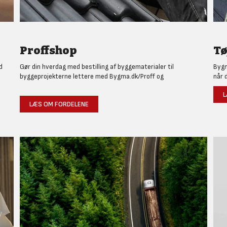
Proffshop
Tø
d
Gør din hverdag med bestilling af byggematerialer til
Bygm
byggeprojekterne lettere med Bygma.dk/Proff og
når 
L
LÆS OM FORDELENE