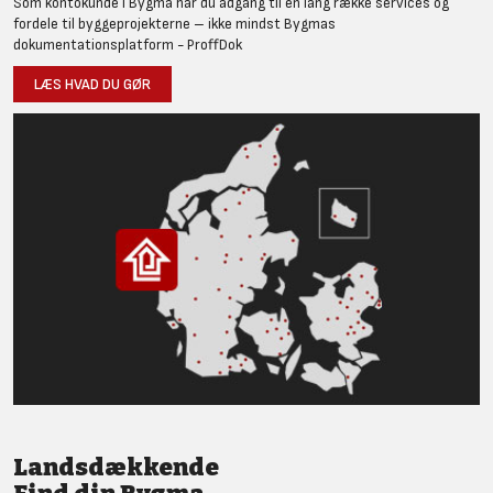
Som kontokunde i Bygma har du adgang til en lang række services og
fordele til byggeprojekterne – ikke mindst Bygmas
dokumentationsplatform - ProffDok
LÆS HVAD DU GØR
Landsdækkende