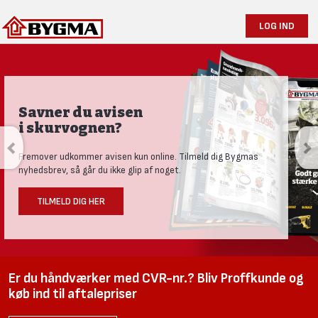
LOG IND
Savner du avisen
i skurvognen?
Fremover udkommer avisen kun online. Tilmeld dig Bygmas
nyhedsbrev, så går du ikke glip af noget.
TILMELD DIG HER
Er du håndværker med CVR-nr.? Bliv Proffkunde og
køb ind til aftalepriser