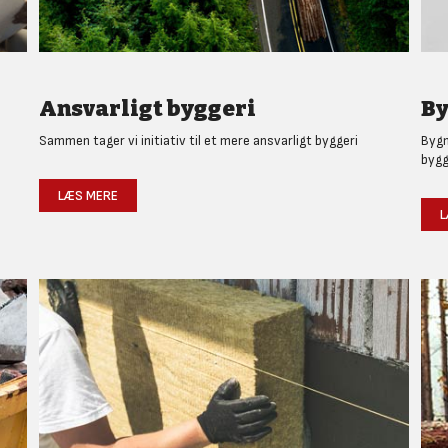
Ansvarligt byggeri
By
Sammen tager vi initiativ til et mere ansvarligt byggeri
Bygm
bygg
LÆS MERE
L