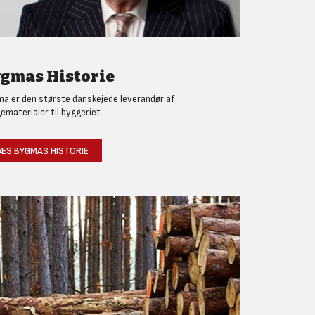
gmas Historie
a er den største danskejede leverandør af
ematerialer til byggeriet
ÆS BYGMAS HISTORIE