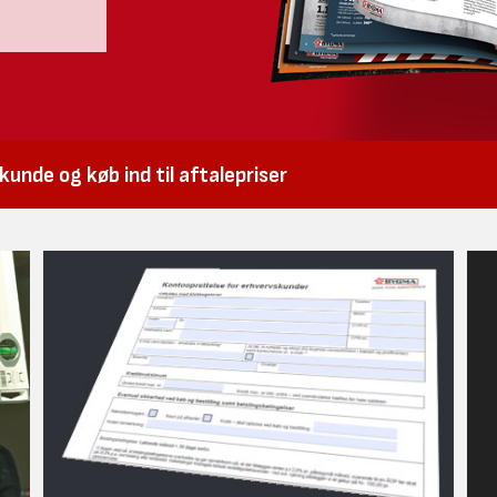
unde og køb ind til aftalepriser