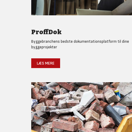
ProffDok
Byggebranchens bedste dokumentationsplatform til dine
byggeprojekter
LÆS MERE