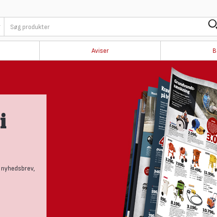
Aviser
B
i
 nyhedsbrev,