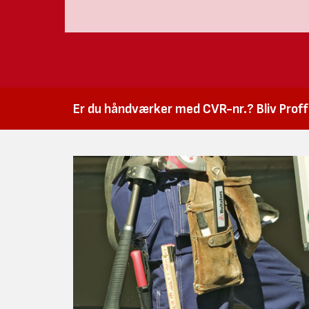
Er du håndværker med CVR-nr.? Bliv Proffk