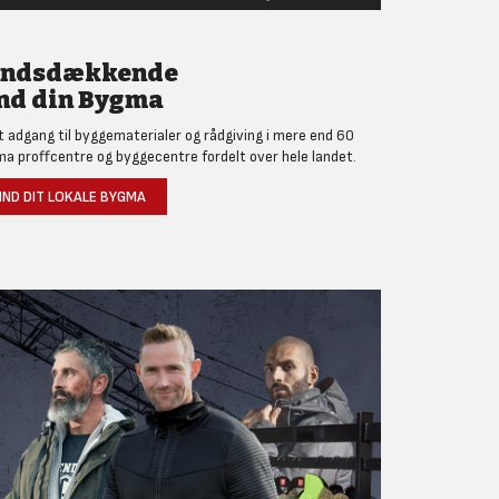
andsdækkende
nd din Bygma
et adgang til byggematerialer og rådgiving i mere end 60
a proffcentre og byggecentre fordelt over hele landet.
IND DIT LOKALE BYGMA