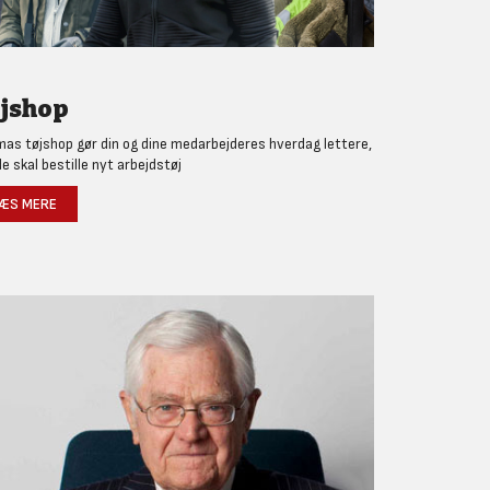
jshop
as tøjshop gør din og dine medarbejderes hverdag lettere,
de skal bestille nyt arbejdstøj
ÆS MERE