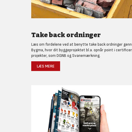
Take back ordninger
Læs om fordelene ved at benytte take back ordninger gen
Bygma, hvor dit byggeprojektet bl.a. opnår point i certifice
projekter, som DGNB og Svanemærkning.
LÆS MERE