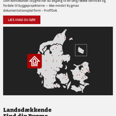
Som kontokunde i Bygma har du adgang til en lang række services og
fordele til byggeprojekterne – ikke mindst Bygmas
dokumentationsplatform - ProffDok
LÆS HVAD DU GØR
Landsdækkende