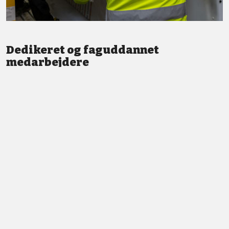
Dedikeret og faguddannet
medarbejdere
Vi står altid klar med god service og professionel vejledning.
LÆS MERE