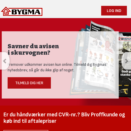
LOG IND
Produktnyheder og tests
Se vores nye univers med aktuelle nyheder til den nysgerrige
håndværker.
LÆS MERE HER
Er du håndværker med CVR-nr.? Bliv Proffkunde og
køb ind til aftalepriser