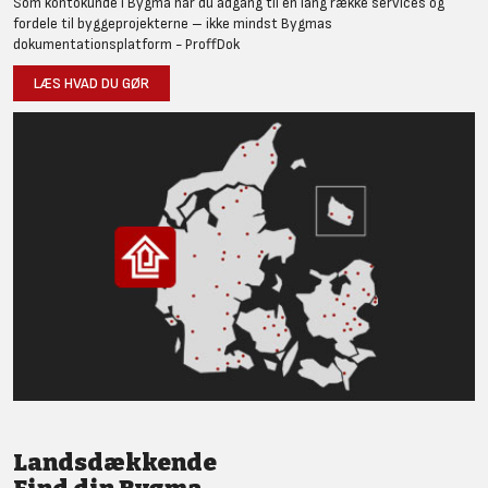
Som kontokunde i Bygma har du adgang til en lang række services og
fordele til byggeprojekterne – ikke mindst Bygmas
dokumentationsplatform - ProffDok
LÆS HVAD DU GØR
Landsdækkende