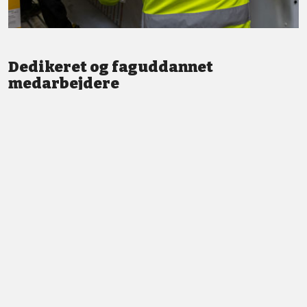
Dedikeret og faguddannet
medarbejdere
Vi står altid klar med god service og professionel vejledning.
LÆS MERE