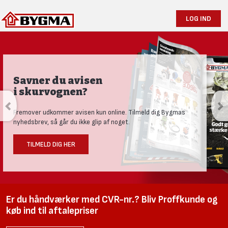
LOG IND
Produktnyheder og tests
Se vores nye univers med aktuelle nyheder til den nysgerrige
håndværker.
LÆS MERE HER
Er du håndværker med CVR-nr.? Bliv Proffkunde og
køb ind til aftalepriser