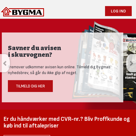
LOG IND
Savner du avisen
i skurvognen?
Fremover udkommer avisen kun online. Tilmeld dig Bygmas
nyhedsbrev, så går du ikke glip af noget.
TILMELD DIG HER
Er du håndværker med CVR-nr.? Bliv Proffkunde og
køb ind til aftalepriser