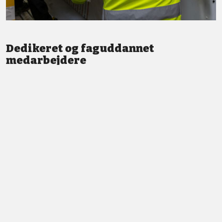
Dedikeret og faguddannet
medarbejdere
Vi står altid klar med god service og professionel vejledning.
LÆS MERE