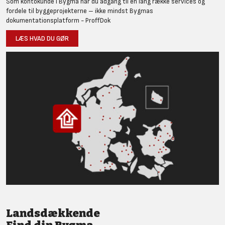
Som kontokunde i Bygma har du adgang til en lang række services og
fordele til byggeprojekterne – ikke mindst Bygmas
dokumentationsplatform - ProffDok
LÆS HVAD DU GØR
Landsdækkende