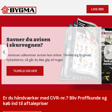
LOG IND
Savner du avisen
i skurvognen?
Fremover udkommer avisen kun online. Tilmeld dig Bygmas
nyhedsbrev, så går du ikke glip af noget.
TILMELD DIG HER
Er du håndværker med CVR-nr.? Bliv Proffkunde og
køb ind til aftalepriser