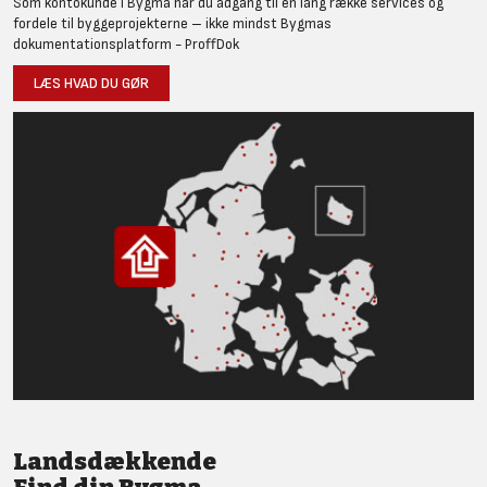
Som kontokunde i Bygma har du adgang til en lang række services og
fordele til byggeprojekterne – ikke mindst Bygmas
dokumentationsplatform - ProffDok
LÆS HVAD DU GØR
Landsdækkende