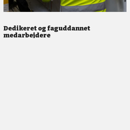
Dedikeret og faguddannet
medarbejdere
Vi står altid klar med god service og professionel vejledning.
LÆS MERE