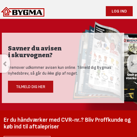
LOG IND
Produktnyheder og tests
Se vores nye univers med aktuelle nyheder til den nysgerrige
håndværker.
LÆS MERE HER
Er du håndværker med CVR-nr.? Bliv Proffkunde og
køb ind til aftalepriser