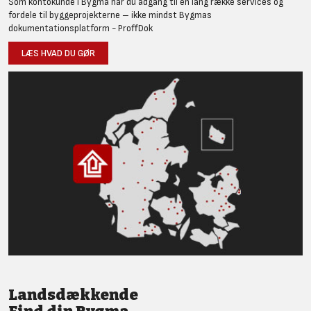
Som kontokunde i Bygma har du adgang til en lang række services og
fordele til byggeprojekterne – ikke mindst Bygmas
dokumentationsplatform - ProffDok
LÆS HVAD DU GØR
Landsdækkende