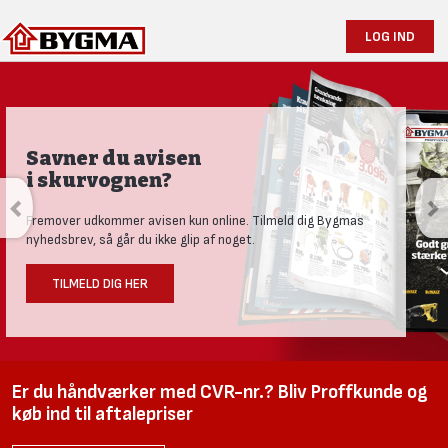
LOG IND
Savner du avisen
i skurvognen?
Fremover udkommer avisen kun online. Tilmeld dig Bygmas
nyhedsbrev, så går du ikke glip af noget.
TILMELD DIG HER
Er du håndværker med CVR-nr.? Bliv Proffkunde og
køb ind til aftalepriser