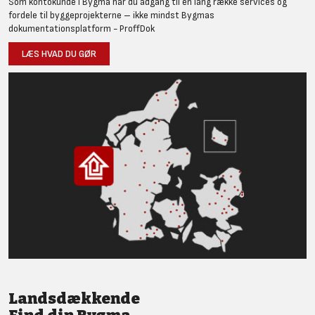
Som kontokunde i Bygma har du adgang til en lang række services og
fordele til byggeprojekterne – ikke mindst Bygmas
dokumentationsplatform - ProffDok
LÆS HVAD DU GØR
Landsdækkende