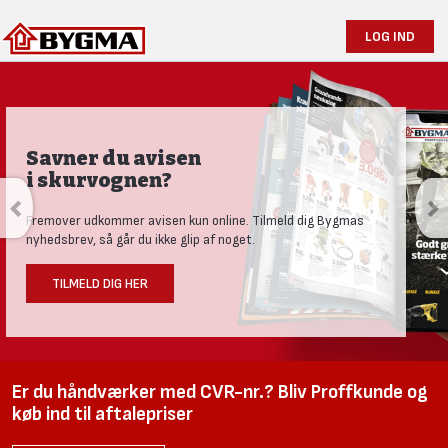
LOG IND
Savner du avisen
i skurvognen?
Fremover udkommer avisen kun online. Tilmeld dig Bygmas
nyhedsbrev, så går du ikke glip af noget.
TILMELD DIG HER
Er du håndværker med CVR-nr.? Bliv Proffkunde og
køb ind til aftalepriser