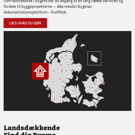
Som kontokunde i Bygma har du adgang til en lang række services og
fordele til byggeprojekterne – ikke mindst Bygmas
dokumentationsplatform - ProffDok
LÆS HVAD DU GØR
Landsdækkende