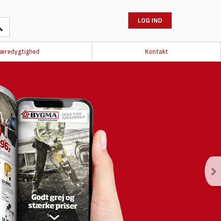
LOG IND
æredygtighed
Kontakt