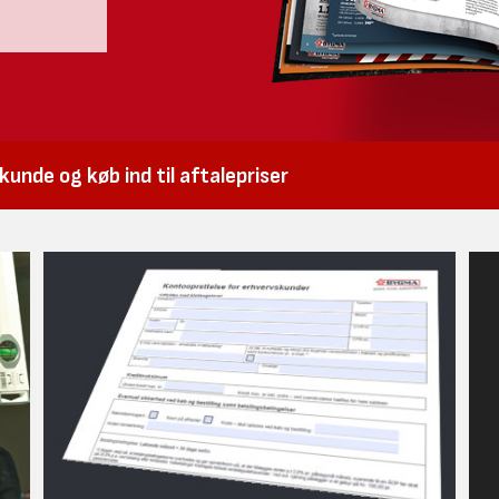
unde og køb ind til aftalepriser