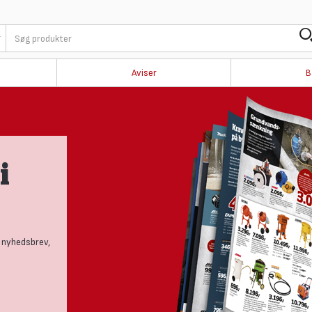
Aviser
B
i
 nyhedsbrev,