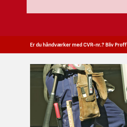
Er du håndværker med CVR-nr.? Bliv Proffk