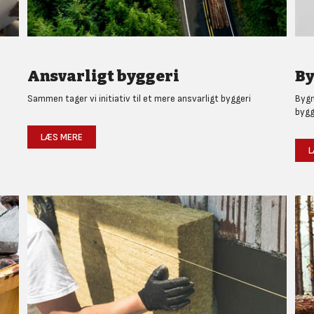
Ansvarligt byggeri
By
Sammen tager vi initiativ til et mere ansvarligt byggeri
Bygm
bygg
LÆS MERE
L