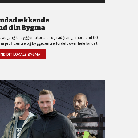
andsdækkende
nd din Bygma
et adgang til byggematerialer og rådgiving i mere end 60
a proffcentre og byggecentre fordelt over hele landet.
IND DIT LOKALE BYGMA