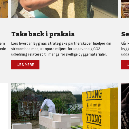
Take back i praksis
Se
nem
Læs hvordan Bygmas strategiske partnerskaber hjælper din
Gå i
rede
virksomhed med, at spare miljøet for unødvendig CO2-
bygg
udledning relateret til mange forskellige byggematerialer.
udda
LÆS MERE
L