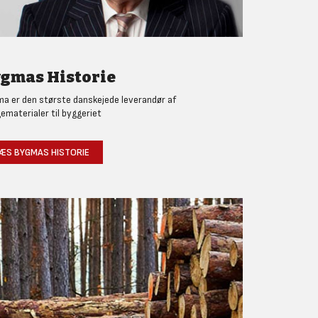
gmas Historie
a er den største danskejede leverandør af
ematerialer til byggeriet
ÆS BYGMAS HISTORIE