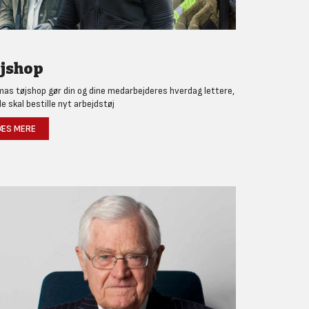
jshop
as tøjshop gør din og dine medarbejderes hverdag lettere,
de skal bestille nyt arbejdstøj
ÆS MERE