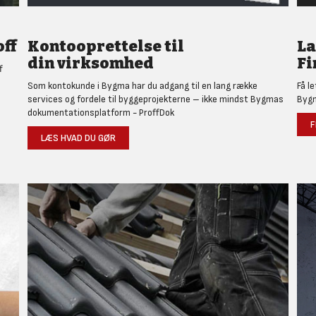
ff
Kontooprettelse til
L
din virksomhed
Fi
f
Som kontokunde i Bygma har du adgang til en lang række
Få l
services og fordele til byggeprojekterne – ikke mindst Bygmas
Bygm
dokumentationsplatform - ProffDok
F
LÆS HVAD DU GØR