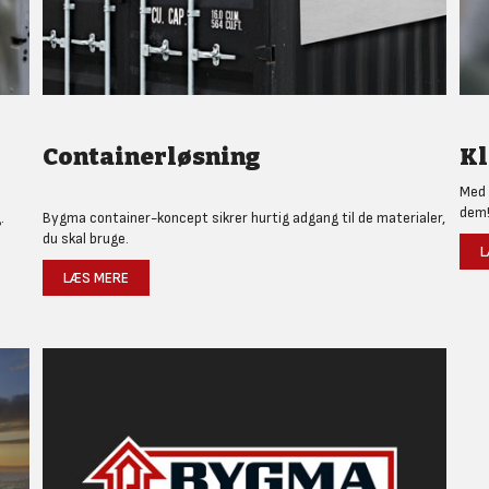
Containerløsning
Kl
Med 
dem
.
Bygma container-koncept sikrer hurtig adgang til de materialer,
du skal bruge.
L
LÆS MERE