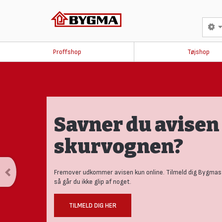
Proffshop
Tøjshop
Savner du avisen 
skurvognen?
Fremover udkommer avisen kun online. Tilmeld dig Bygmas
så går du ikke glip af noget.
TILMELD DIG HER