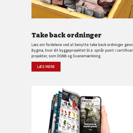
Take back ordninger
Læs om fordelene ved at benytte take back ordninger gen
Bygma, hvor dit byggeprojektet bl.a. opnår point i certifice
projekter, som DGNB og Svanemærkning.
LÆS MERE