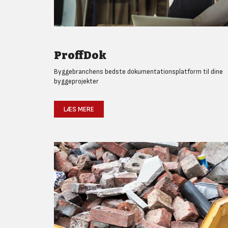
ProffDok
Byggebranchens bedste dokumentationsplatform til dine
byggeprojekter
LÆS MERE