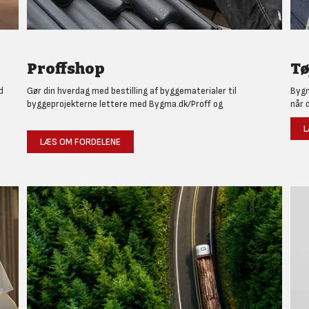
Proffshop
Tø
d
Gør din hverdag med bestilling af byggematerialer til
Bygm
byggeprojekterne lettere med Bygma.dk/Proff og
når 
L
LÆS OM FORDELENE