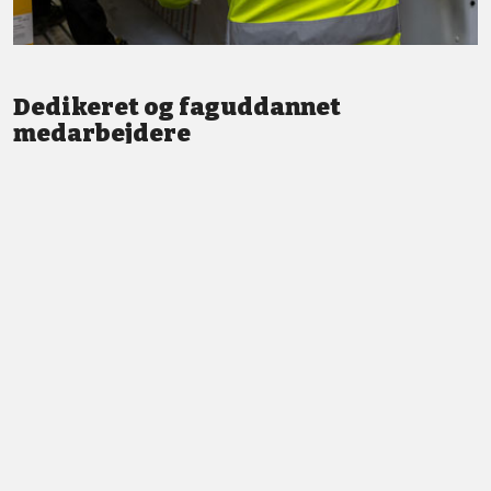
Dedikeret og faguddannet
medarbejdere
Vi står altid klar med god service og professionel vejledning.
LÆS MERE