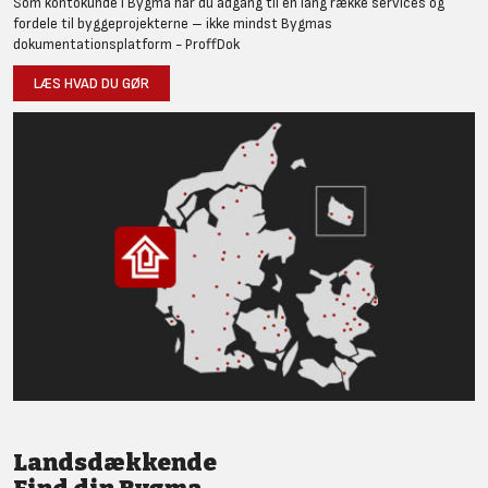
Som kontokunde i Bygma har du adgang til en lang række services og
fordele til byggeprojekterne – ikke mindst Bygmas
dokumentationsplatform - ProffDok
LÆS HVAD DU GØR
Landsdækkende