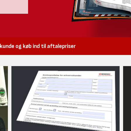
unde og køb ind til aftalepriser