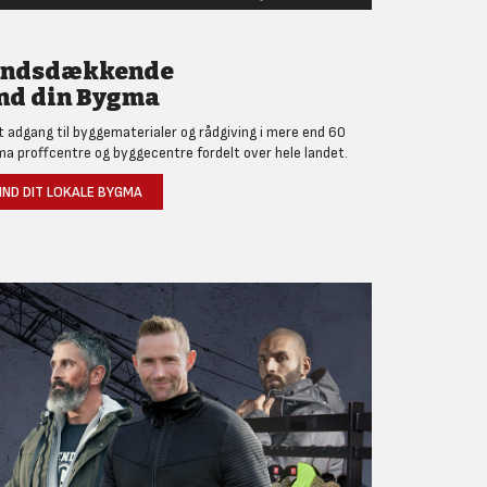
andsdækkende
nd din Bygma
et adgang til byggematerialer og rådgiving i mere end 60
a proffcentre og byggecentre fordelt over hele landet.
IND DIT LOKALE BYGMA