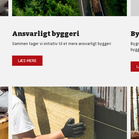
Ansvarligt byggeri
By
Sammen tager vi initiativ til et mere ansvarligt byggeri
Bygm
bygg
LÆS MERE
L