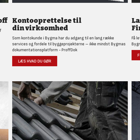
ff
Kontooprettelse til
L
din virksomhed
Fi
f
Som kontokunde i Bygma har du adgang til en lang række
Få l
services og fordele til byggeprojekterne – ikke mindst Bygmas
Bygm
dokumentationsplatform - ProffDok
F
LÆS HVAD DU GØR