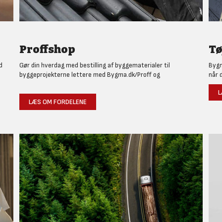
Proffshop
Tø
d
Gør din hverdag med bestilling af byggematerialer til
Bygm
byggeprojekterne lettere med Bygma.dk/Proff og
når 
L
LÆS OM FORDELENE