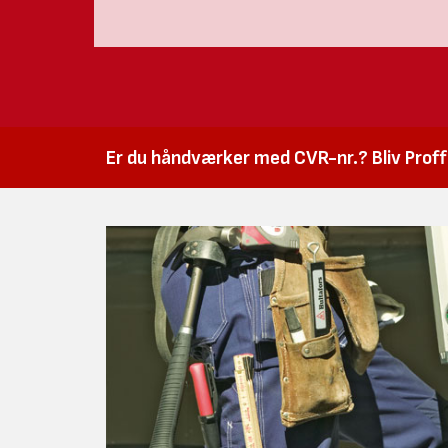
Er du håndværker med CVR-nr.? Bliv Proffk