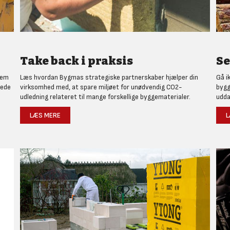
Take back i praksis
Se
nem
Læs hvordan Bygmas strategiske partnerskaber hjælper din
Gå i
rede
virksomhed med, at spare miljøet for unødvendig CO2-
bygg
udledning relateret til mange forskellige byggematerialer.
udda
LÆS MERE
L