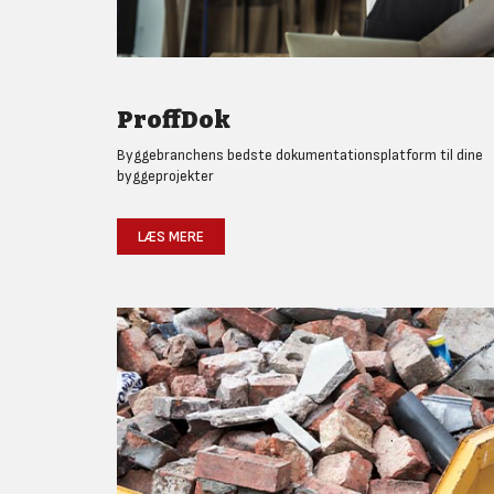
ProffDok
Byggebranchens bedste dokumentationsplatform til dine
byggeprojekter
LÆS MERE