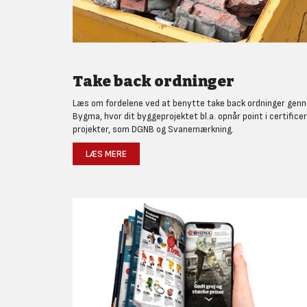
Take back ordninger
Læs om fordelene ved at benytte take back ordninger gen
Bygma, hvor dit byggeprojektet bl.a. opnår point i certifice
projekter, som DGNB og Svanemærkning.
LÆS MERE