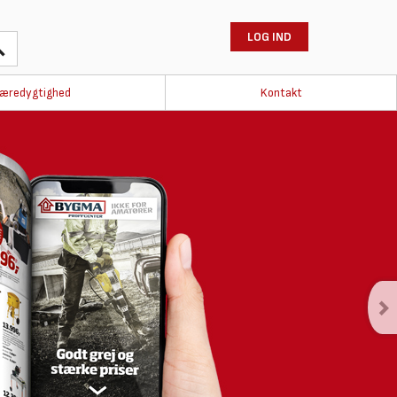
LOG IND
æredygtighed
Kontakt