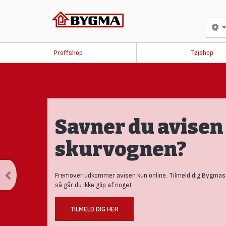
Proffshop
Tøjshop
Produktnyheder
tests
Se vores nye univers med aktuelle nyheder til den nysger
håndværker.
LÆS MERE HER