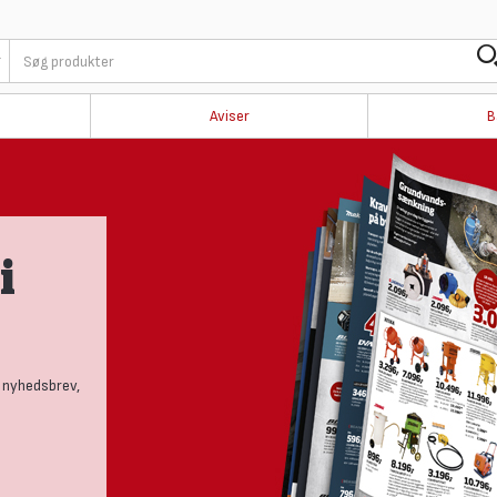
Aviser
B
 og
rige