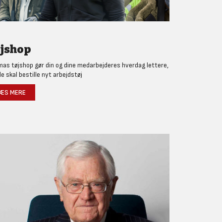
jshop
as tøjshop gør din og dine medarbejderes hverdag lettere,
de skal bestille nyt arbejdstøj
ÆS MERE