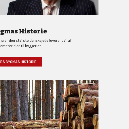
gmas Historie
a er den største danskejede leverandør af
ematerialer til byggeriet
ÆS BYGMAS HISTORIE