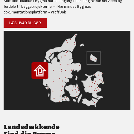
Som kontokunde i Bygma har du adgang til en lang række services og
fordele til byggeprojekterne – ikke mindst Bygmas
dokumentationsplatform - ProffDok
LÆS HVAD DU GØR
Landsdækkende