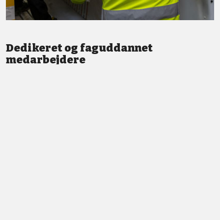
Dedikeret og faguddannet
medarbejdere
Vi står altid klar med god service og professionel vejledning.
LÆS MERE