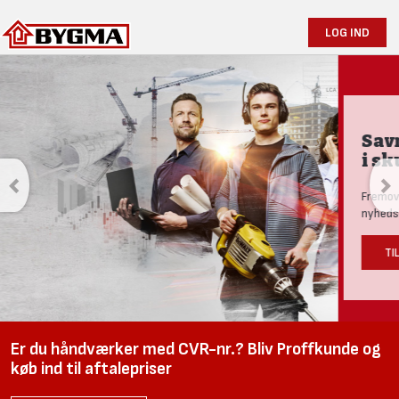
LOG IND
Savner du avisen
i skurvognen?
Fremover udkommer avisen kun online. Tilmeld dig Bygmas
nyhedsbrev, så går du ikke glip af noget.
TILMELD DIG HER
Er du håndværker med CVR-nr.? Bliv Proffkunde og
køb ind til aftalepriser