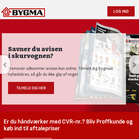
LOG IND
Savner du avisen
i skurvognen?
Fremover udkommer avisen kun online. Tilmeld dig Bygmas
nyhedsbrev, så går du ikke glip af noget.
TILMELD DIG HER
Er du håndværker med CVR-nr.? Bliv Proffkunde og
køb ind til aftalepriser