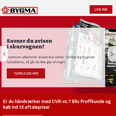
LOG IND
Savner du avisen
i skurvognen?
Fremover udkommer avisen kun online. Tilmeld dig Bygmas
nyhedsbrev, så går du ikke glip af noget.
TILMELD DIG HER
Er du håndværker med CVR-nr.? Bliv Proffkunde og
køb ind til aftalepriser