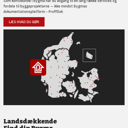
Som kontokunde i Bygma har du adgang til en lang række services og
fordele til byggeprojekterne – ikke mindst Bygmas
dokumentationsplatform - ProffDok
LÆS HVAD DU GØR
Landsdækkende