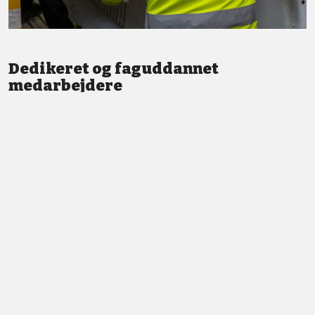
Dedikeret og faguddannet
medarbejdere
Vi står altid klar med god service og professionel vejledning.
LÆS MERE