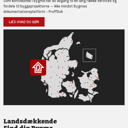
Som kontokunde i Bygma har du adgang til en lang række services og
fordele til byggeprojekterne – ikke mindst Bygmas
dokumentationsplatform - ProffDok
LÆS HVAD DU GØR
Landsdækkende