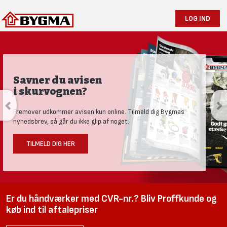
LOG IND
Savner du avisen
i skurvognen?
Fremover udkommer avisen kun online. Tilmeld dig Bygmas
nyhedsbrev, så går du ikke glip af noget.
TILMELD DIG HER
Er du håndværker med CVR-nr.? Bliv Proffkunde og
køb ind til aftalepriser