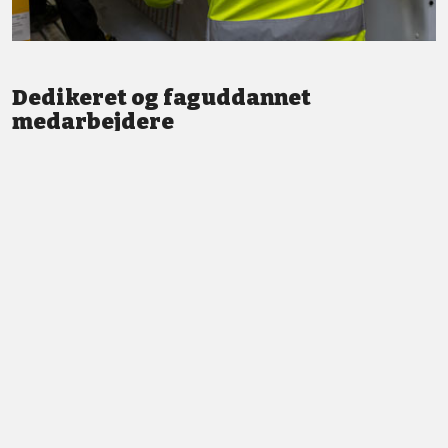
Dedikeret og faguddannet
medarbejdere
Vi står altid klar med god service og professionel vejledning.
LÆS MERE