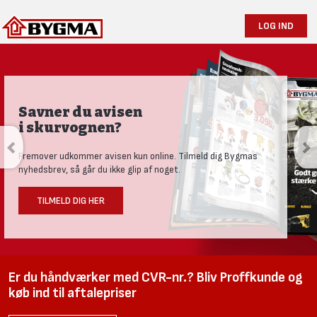
LOG IND
Savner du avisen
i skurvognen?
Fremover udkommer avisen kun online. Tilmeld dig Bygmas
nyhedsbrev, så går du ikke glip af noget.
TILMELD DIG HER
Er du håndværker med CVR-nr.? Bliv Proffkunde og
køb ind til aftalepriser