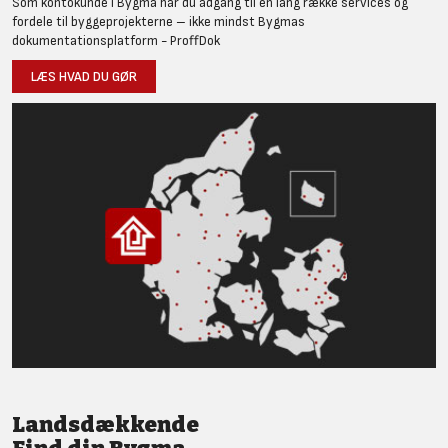
Som kontokunde i Bygma har du adgang til en lang række services og
fordele til byggeprojekterne – ikke mindst Bygmas
dokumentationsplatform - ProffDok
LÆS HVAD DU GØR
Landsdækkende