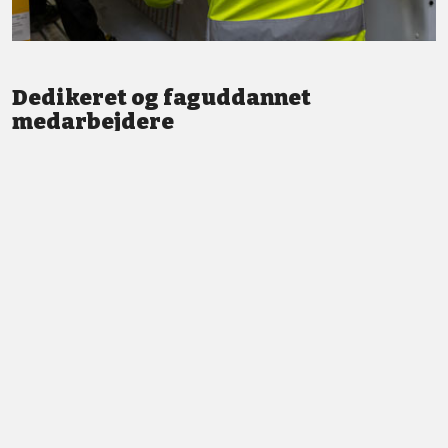
Dedikeret og faguddannet
medarbejdere
Vi står altid klar med god service og professionel vejledning.
LÆS MERE