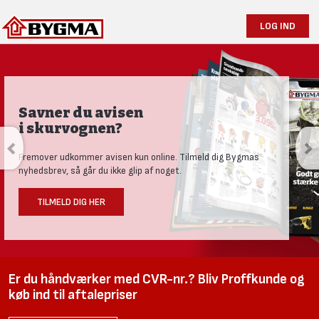
LOG IND
Savner du avisen
i skurvognen?
Fremover udkommer avisen kun online. Tilmeld dig Bygmas
nyhedsbrev, så går du ikke glip af noget.
TILMELD DIG HER
Er du håndværker med CVR-nr.? Bliv Proffkunde og
køb ind til aftalepriser