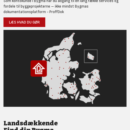
Som kontokunde i Bygma har du adgang til en lang række services og
fordele til byggeprojekterne – ikke mindst Bygmas
dokumentationsplatform - ProffDok
LÆS HVAD DU GØR
Landsdækkende