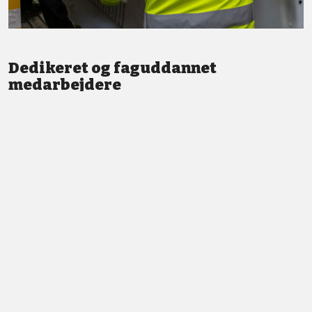
Dedikeret og faguddannet
medarbejdere
Vi står altid klar med god service og professionel vejledning.
LÆS MERE