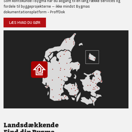
Som kontokunde i Bygma har du adgang til en lang række services og
fordele til byggeprojekterne – ikke mindst Bygmas
dokumentationsplatform - ProffDok
LÆS HVAD DU GØR
Landsdækkende