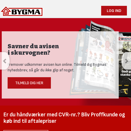
LOG IND
Savner du avisen
i skurvognen?
Fremover udkommer avisen kun online. Tilmeld dig Bygmas
nyhedsbrev, så går du ikke glip af noget.
TILMELD DIG HER
Er du håndværker med CVR-nr.? Bliv Proffkunde og
køb ind til aftalepriser