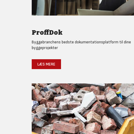
ProffDok
Byggebranchens bedste dokumentationsplatform til dine
byggeprojekter
LÆS MERE