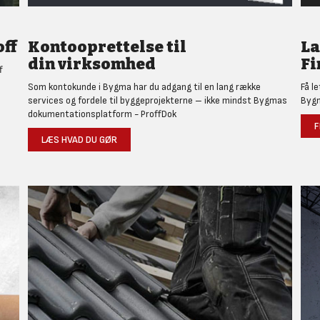
ff
Kontooprettelse til
L
din virksomhed
Fi
f
Som kontokunde i Bygma har du adgang til en lang række
Få l
services og fordele til byggeprojekterne – ikke mindst Bygmas
Bygm
dokumentationsplatform - ProffDok
F
LÆS HVAD DU GØR