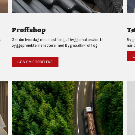
Proffshop
Tø
d
Gør din hverdag med bestilling af byggematerialer til
Bygm
byggeprojekterne lettere med Bygma.dk/Proff og
når 
L
LÆS OM FORDELENE