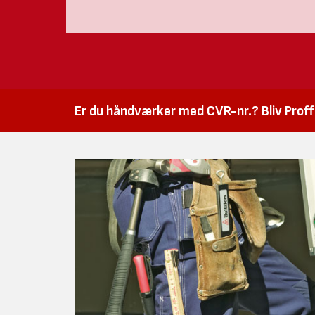
Er du håndværker med CVR-nr.? Bliv Proffk