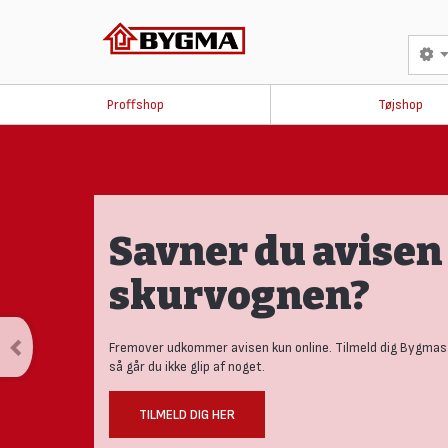
Proffshop
Tøjshop
Savner du avisen 
skurvognen?
Fremover udkommer avisen kun online. Tilmeld dig Bygmas
så går du ikke glip af noget.
TILMELD DIG HER