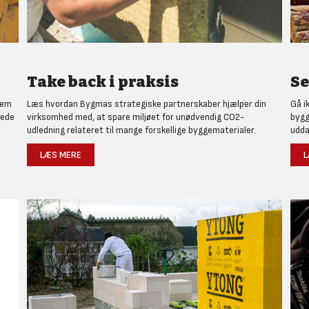
Take back i praksis
Se
nem
Læs hvordan Bygmas strategiske partnerskaber hjælper din
Gå i
rede
virksomhed med, at spare miljøet for unødvendig CO2-
bygg
udledning relateret til mange forskellige byggematerialer.
udda
LÆS MERE
L