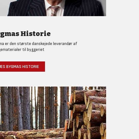
gmas Historie
a er den største danskejede leverandør af
ematerialer til byggeriet
ÆS BYGMAS HISTORIE