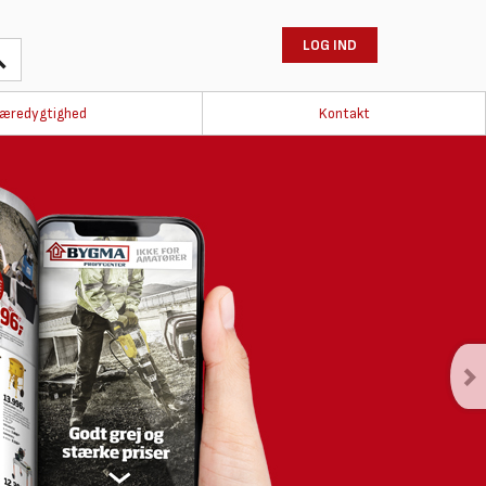
LOG IND
æredygtighed
Kontakt