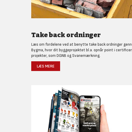
Take back ordninger
Læs om fordelene ved at benytte take back ordninger gen
Bygma, hvor dit byggeprojektet bl.a. opnår point i certifice
projekter, som DGNB og Svanemærkning.
LÆS MERE