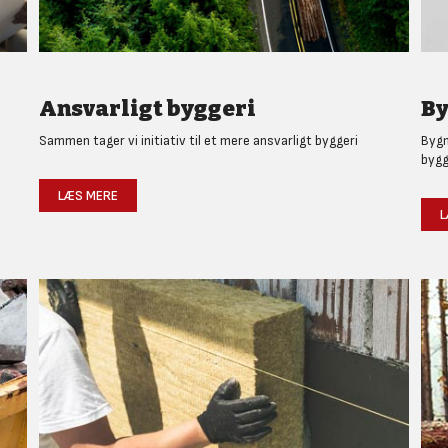
Ansvarligt byggeri
By
Sammen tager vi initiativ til et mere ansvarligt byggeri
Bygm
bygg
LÆS MERE
L