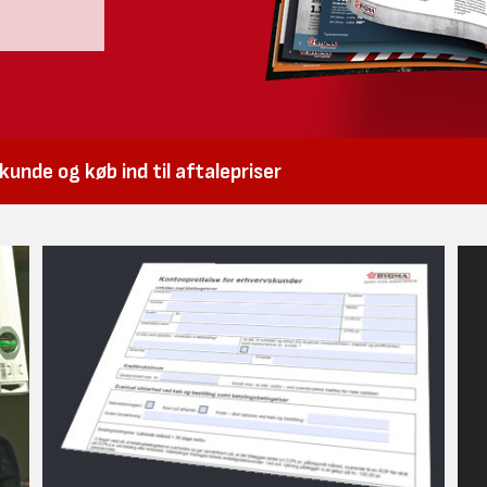
unde og køb ind til aftalepriser