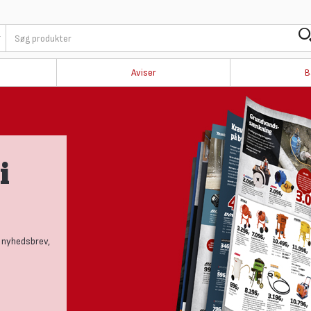
Aviser
B
i
 nyhedsbrev,