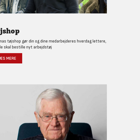
jshop
as tøjshop gør din og dine medarbejderes hverdag lettere,
de skal bestille nyt arbejdstøj
ÆS MERE