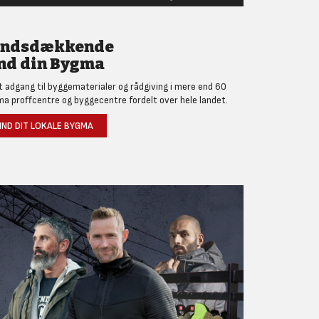
andsdækkende
nd din Bygma
et adgang til byggematerialer og rådgiving i mere end 60
a proffcentre og byggecentre fordelt over hele landet.
IND DIT LOKALE BYGMA