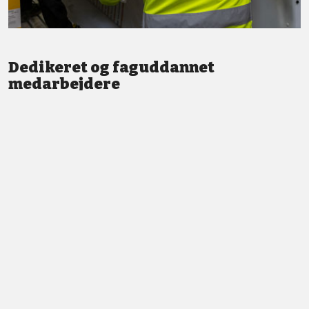
Dedikeret og faguddannet
medarbejdere
Vi står altid klar med god service og professionel vejledning.
LÆS MERE