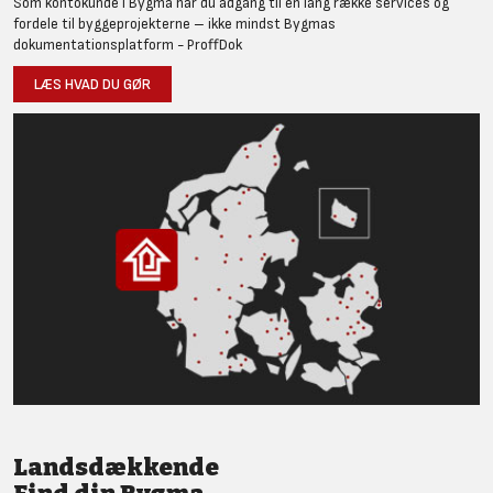
Som kontokunde i Bygma har du adgang til en lang række services og
fordele til byggeprojekterne – ikke mindst Bygmas
dokumentationsplatform - ProffDok
LÆS HVAD DU GØR
Landsdækkende