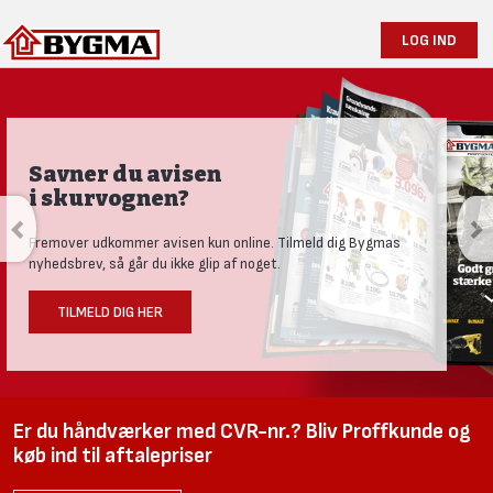
LOG IND
Savner du avisen
i skurvognen?
Fremover udkommer avisen kun online. Tilmeld dig Bygmas
nyhedsbrev, så går du ikke glip af noget.
TILMELD DIG HER
Er du håndværker med CVR-nr.? Bliv Proffkunde og
køb ind til aftalepriser