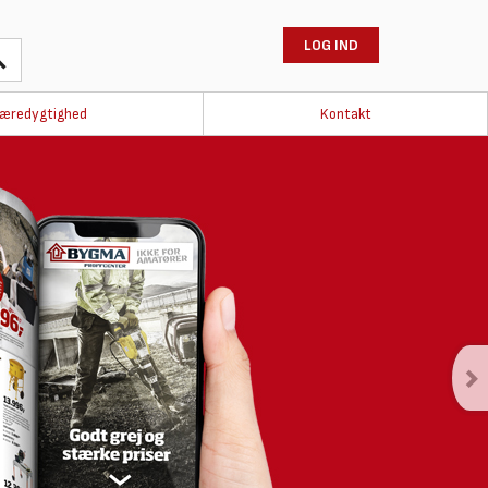
LOG IND
æredygtighed
Kontakt