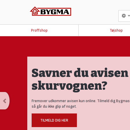
Proffshop
Tøjshop
Savner du avisen 
skurvognen?
Fremover udkommer avisen kun online. Tilmeld dig Bygmas
så går du ikke glip af noget.
TILMELD DIG HER