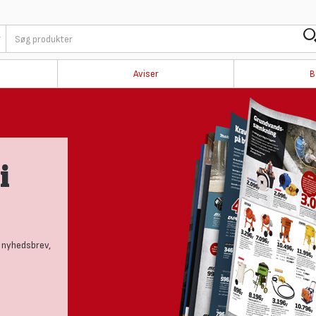
Aviser
B
i
 nyhedsbrev,