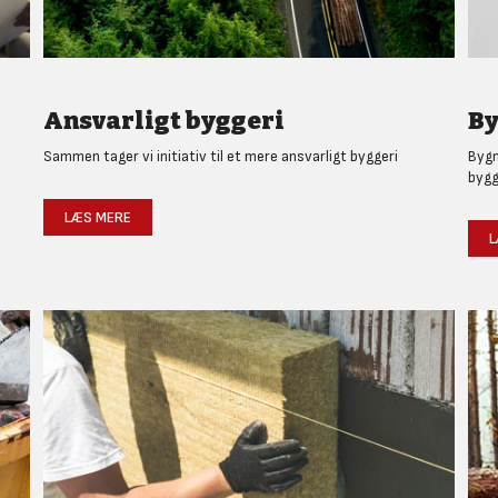
Ansvarligt byggeri
By
Sammen tager vi initiativ til et mere ansvarligt byggeri
Bygm
bygg
LÆS MERE
L