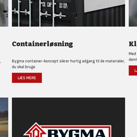
Containerløsning
Kl
Med 
dem
.
Bygma container-koncept sikrer hurtig adgang til de materialer,
du skal bruge.
L
LÆS MERE