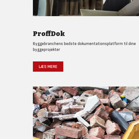
ProffDok
Byggebranchens bedste dokumentationsplatform til dine
byggeprojekter
LÆS MERE