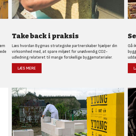
Take back i praksis
Se
nem
Læs hvordan Bygmas strategiske partnerskaber hjælper din
Gå i
rede
virksomhed med, at spare miljøet for unødvendig CO2-
bygg
udledning relateret til mange forskellige byggematerialer.
udda
LÆS MERE
L