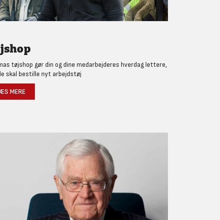
jshop
as tøjshop gør din og dine medarbejderes hverdag lettere,
de skal bestille nyt arbejdstøj
ÆS MERE