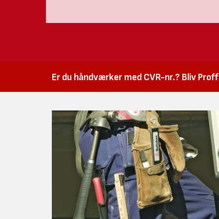
Er du håndværker med CVR-nr.? Bliv Proffk