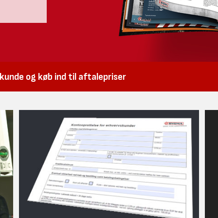
unde og køb ind til aftalepriser