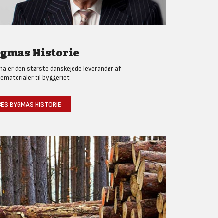
gmas Historie
a er den største danskejede leverandør af
ematerialer til byggeriet
ÆS BYGMAS HISTORIE