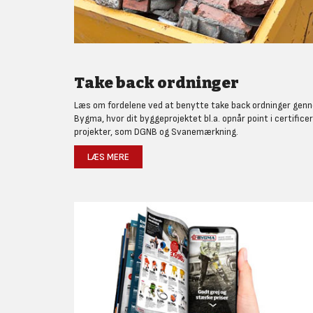
Take back ordninger
Læs om fordelene ved at benytte take back ordninger gen
Bygma, hvor dit byggeprojektet bl.a. opnår point i certifice
projekter, som DGNB og Svanemærkning.
LÆS MERE