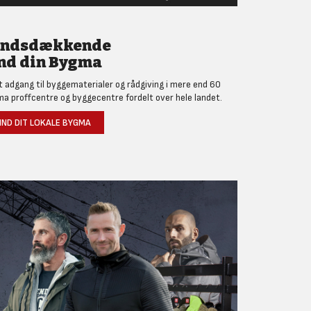
andsdækkende
nd din Bygma
et adgang til byggematerialer og rådgiving i mere end 60
a proffcentre og byggecentre fordelt over hele landet.
IND DIT LOKALE BYGMA