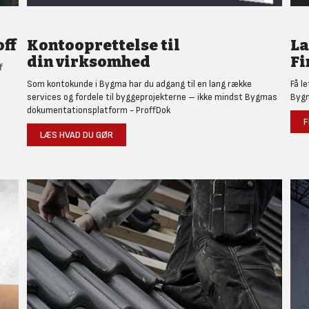
ff
Kontooprettelse til
L
din virksomhed
Fi
f
Som kontokunde i Bygma har du adgang til en lang række
Få l
services og fordele til byggeprojekterne – ikke mindst Bygmas
Bygm
dokumentationsplatform - ProffDok
F
LÆS HVAD DU GØR