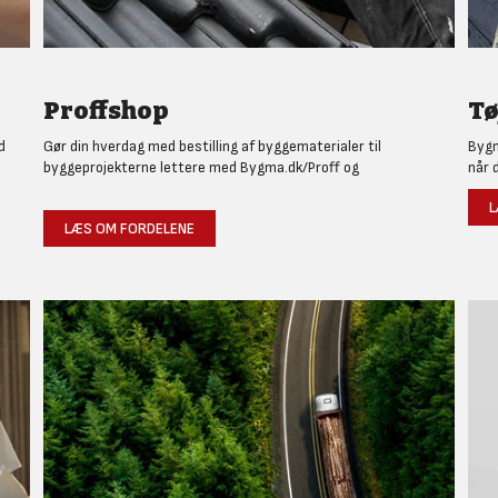
Proffshop
Tø
d
Gør din hverdag med bestilling af byggematerialer til
Bygm
byggeprojekterne lettere med Bygma.dk/Proff og
når 
L
LÆS OM FORDELENE