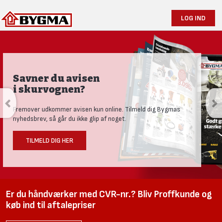
LOG IND
Savner du avisen
i skurvognen?
Fremover udkommer avisen kun online. Tilmeld dig Bygmas
nyhedsbrev, så går du ikke glip af noget.
TILMELD DIG HER
Er du håndværker med CVR-nr.? Bliv Proffkunde og
køb ind til aftalepriser