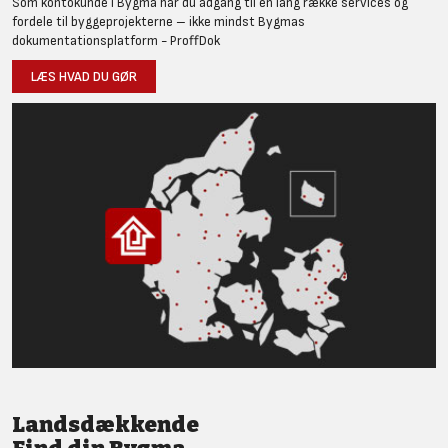
Som kontokunde i Bygma har du adgang til en lang række services og
fordele til byggeprojekterne – ikke mindst Bygmas
dokumentationsplatform - ProffDok
LÆS HVAD DU GØR
Landsdækkende