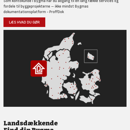
Som kontokunde i Bygma har du adgang til en lang række services og
fordele til byggeprojekterne – ikke mindst Bygmas
dokumentationsplatform - ProffDok
LÆS HVAD DU GØR
Landsdækkende