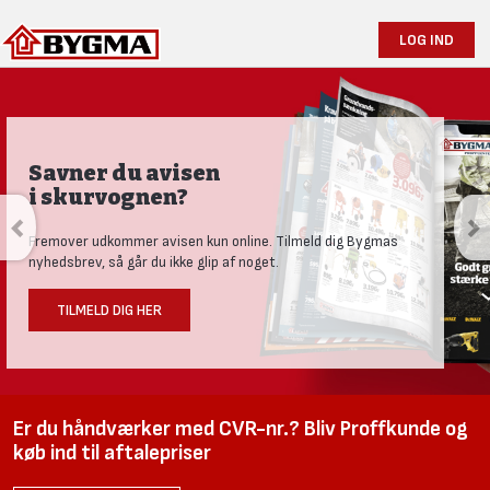
LOG IND
Savner du avisen
i skurvognen?
Fremover udkommer avisen kun online. Tilmeld dig Bygmas
nyhedsbrev, så går du ikke glip af noget.
TILMELD DIG HER
Er du håndværker med CVR-nr.? Bliv Proffkunde og
køb ind til aftalepriser