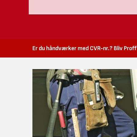
Er du håndværker med CVR-nr.? Bliv Proffk