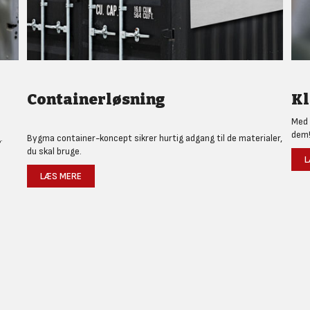
Containerløsning
Kl
Med 
dem
.
Bygma container-koncept sikrer hurtig adgang til de materialer,
du skal bruge.
L
LÆS MERE