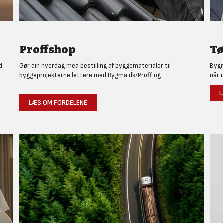
Proffshop
Tø
d
Gør din hverdag med bestilling af byggematerialer til
Bygm
byggeprojekterne lettere med Bygma.dk/Proff og
når 
L
LÆS OM FORDELENE