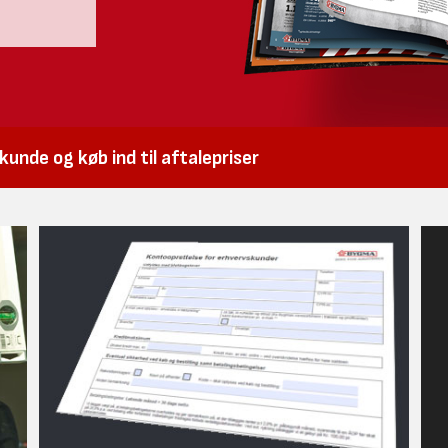
unde og køb ind til aftalepriser