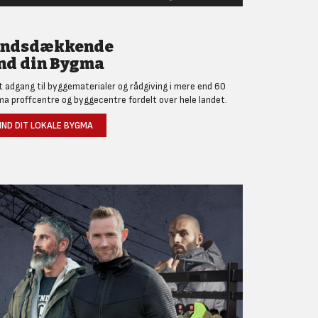
andsdækkende
nd din Bygma
et adgang til byggematerialer og rådgiving i mere end 60
a proffcentre og byggecentre fordelt over hele landet.
IND DIT LOKALE BYGMA