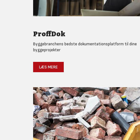
ProffDok
Byggebranchens bedste dokumentationsplatform til dine
byggeprojekter
LÆS MERE