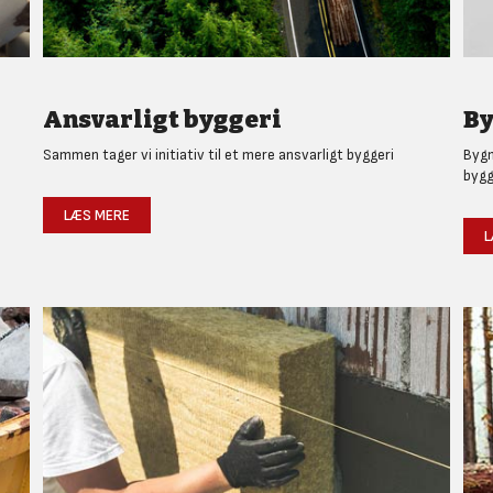
Ansvarligt byggeri
By
Sammen tager vi initiativ til et mere ansvarligt byggeri
Bygm
bygg
LÆS MERE
L