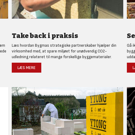
Take back i praksis
Se
nem
Læs hvordan Bygmas strategiske partnerskaber hjælper din
Gå i
rede
virksomhed med, at spare miljøet for unødvendig CO2-
bygg
udledning relateret til mange forskellige byggematerialer.
udda
LÆS MERE
L