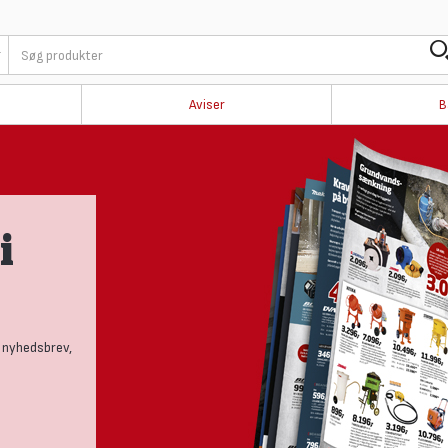
Aviser
B
i
 nyhedsbrev,