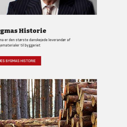
gmas Historie
a er den største danskejede leverandør af
ematerialer til byggeriet
ÆS BYGMAS HISTORIE