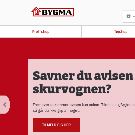
Proffshop
Tøjshop
Savner du avisen 
skurvognen?
Fremover udkommer avisen kun online. Tilmeld dig Bygmas
så går du ikke glip af noget.
TILMELD DIG HER