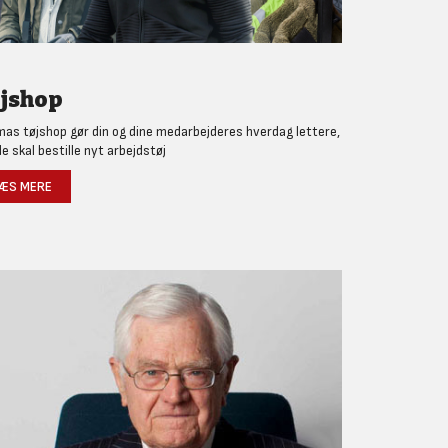
jshop
as tøjshop gør din og dine medarbejderes hverdag lettere,
de skal bestille nyt arbejdstøj
ÆS MERE