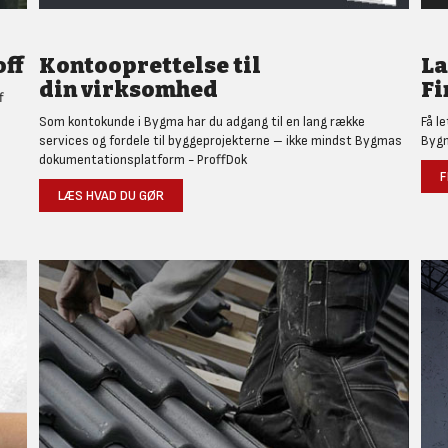
ff
Kontooprettelse til
L
din virksomhed
Fi
f
Som kontokunde i Bygma har du adgang til en lang række
Få l
services og fordele til byggeprojekterne – ikke mindst Bygmas
Bygm
dokumentationsplatform - ProffDok
F
LÆS HVAD DU GØR