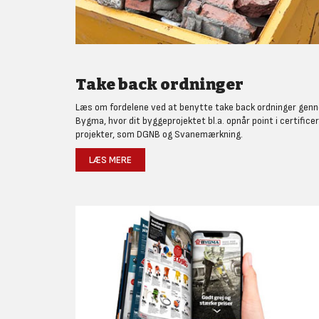
Take back ordninger
Læs om fordelene ved at benytte take back ordninger gen
Bygma, hvor dit byggeprojektet bl.a. opnår point i certifice
projekter, som DGNB og Svanemærkning.
LÆS MERE