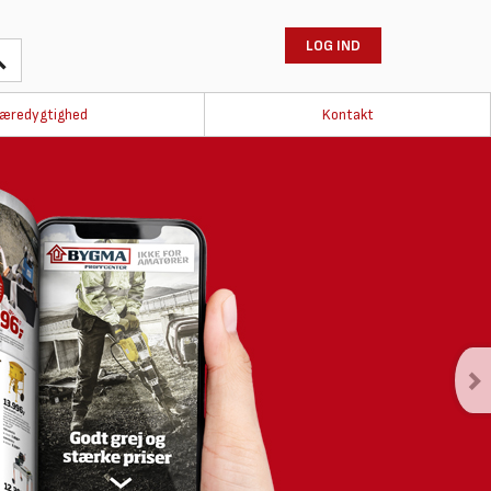
LOG IND
æredygtighed
Kontakt