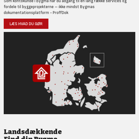
Som kontokunde i Bygma har du adgang til en lang række services og
fordele til byggeprojekterne – ikke mindst Bygmas
dokumentationsplatform - ProffDok
LÆS HVAD DU GØR
Landsdækkende