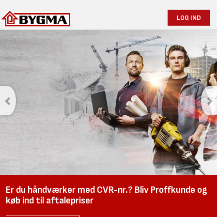
LOG IND
Savner du avisen
i skurvognen?
Fremover udkommer avisen kun online. Tilmeld dig Bygmas
nyhedsbrev, så går du ikke glip af noget.
TILMELD DIG HER
Er du håndværker med CVR-nr.? Bliv Proffkunde og
køb ind til aftalepriser