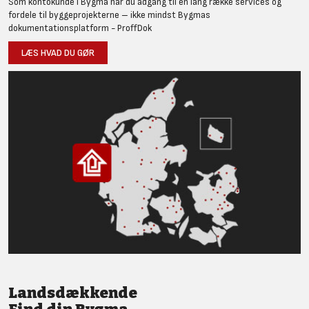
Som kontokunde i Bygma har du adgang til en lang række services og
fordele til byggeprojekterne – ikke mindst Bygmas
dokumentationsplatform - ProffDok
LÆS HVAD DU GØR
Landsdækkende