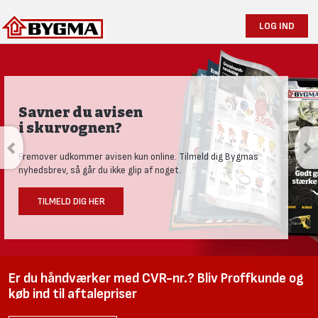
LOG IND
Produktnyheder og tests
Se vores nye univers med aktuelle nyheder til den nysgerrige
håndværker.
LÆS MERE HER
Er du håndværker med CVR-nr.? Bliv Proffkunde og
køb ind til aftalepriser