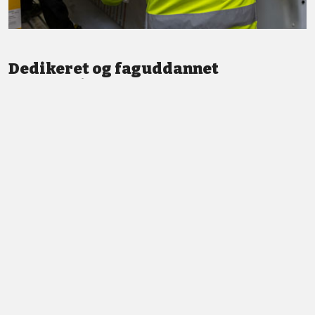
Dedikeret og faguddannet
medarbejdere
Vi står altid klar med god service og professionel vejledning.
LÆS MERE