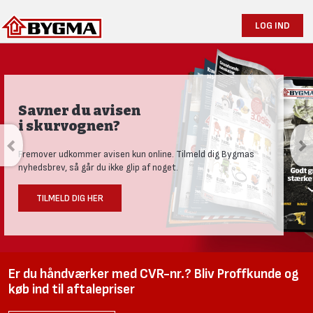
LOG IND
Savner du avisen
i skurvognen?
Fremover udkommer avisen kun online. Tilmeld dig Bygmas
nyhedsbrev, så går du ikke glip af noget.
TILMELD DIG HER
Er du håndværker med CVR-nr.? Bliv Proffkunde og
køb ind til aftalepriser