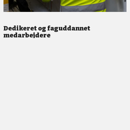
Dedikeret og faguddannet
medarbejdere
Vi står altid klar med god service og professionel vejledning.
LÆS MERE