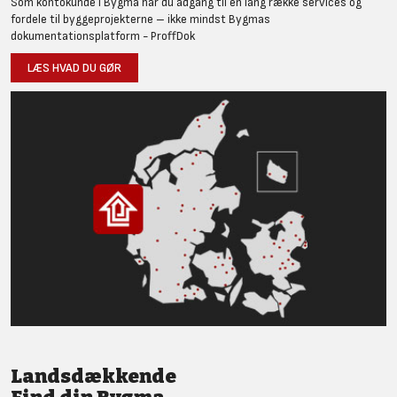
Som kontokunde i Bygma har du adgang til en lang række services og
fordele til byggeprojekterne – ikke mindst Bygmas
dokumentationsplatform - ProffDok
LÆS HVAD DU GØR
Landsdækkende