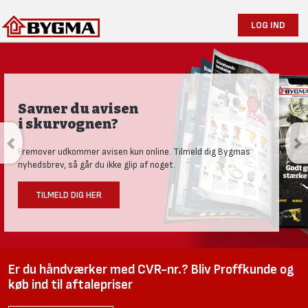
LOG IND
Savner du avisen
i skurvognen?
Fremover udkommer avisen kun online. Tilmeld dig Bygmas
nyhedsbrev, så går du ikke glip af noget.
TILMELD DIG HER
Er du håndværker med CVR-nr.? Bliv Proffkunde og
køb ind til aftalepriser