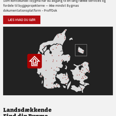
Som kontokunde i Bygma har du adgang til en lang række services og
fordele til byggeprojekterne – ikke mindst Bygmas
dokumentationsplatform - ProffDok
LÆS HVAD DU GØR
Landsdækkende