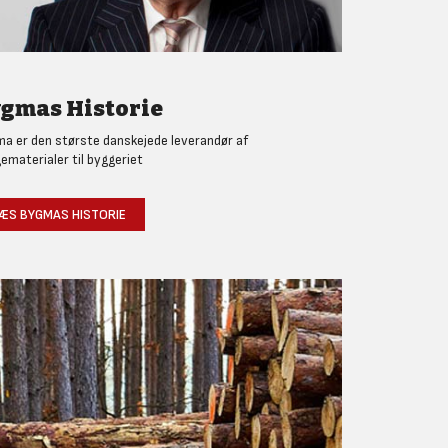
gmas Historie
a er den største danskejede leverandør af
ematerialer til byggeriet
ÆS BYGMAS HISTORIE