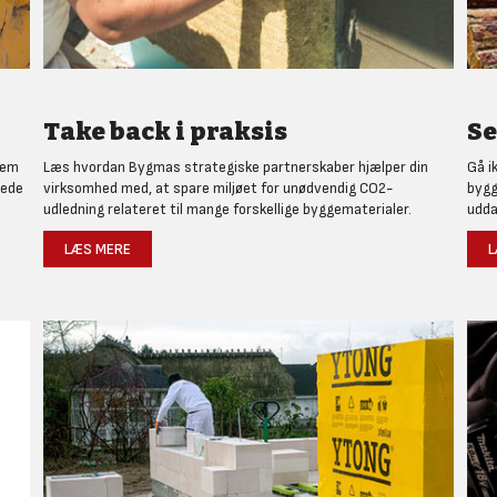
Take back i praksis
Se
nem
Læs hvordan Bygmas strategiske partnerskaber hjælper din
Gå i
rede
virksomhed med, at spare miljøet for unødvendig CO2-
bygg
udledning relateret til mange forskellige byggematerialer.
udda
LÆS MERE
L