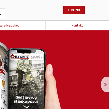
LOG IND
æredygtighed
Kontakt