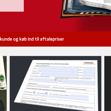
unde og køb ind til aftalepriser