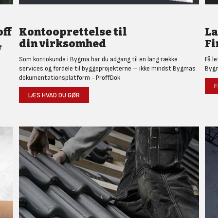
ff
Kontooprettelse til
L
din virksomhed
Fi
f
Som kontokunde i Bygma har du adgang til en lang række
Få l
services og fordele til byggeprojekterne – ikke mindst Bygmas
Bygm
dokumentationsplatform - ProffDok
F
LÆS HVAD DU GØR