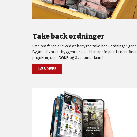
Take back ordninger
Læs om fordelene ved at benytte take back ordninger gen
Bygma, hvor dit byggeprojektet bl.a. opnår point i certifice
projekter, som DGNB og Svanemærkning.
LÆS MERE