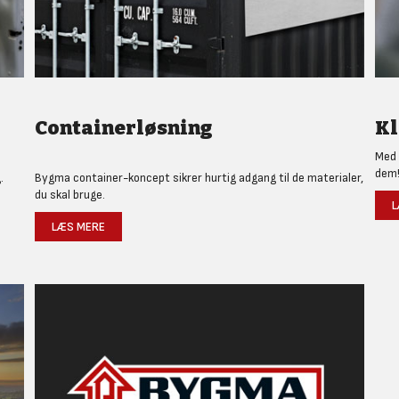
Containerløsning
Kl
Med 
dem
.
Bygma container-koncept sikrer hurtig adgang til de materialer,
du skal bruge.
L
LÆS MERE