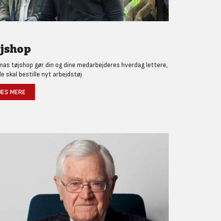
jshop
as tøjshop gør din og dine medarbejderes hverdag lettere,
de skal bestille nyt arbejdstøj
ÆS MERE