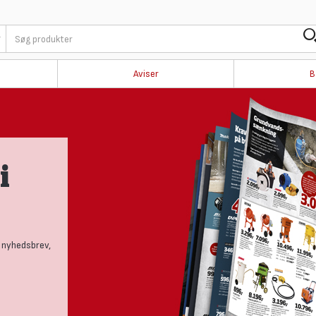
Aviser
B
i
 nyhedsbrev,