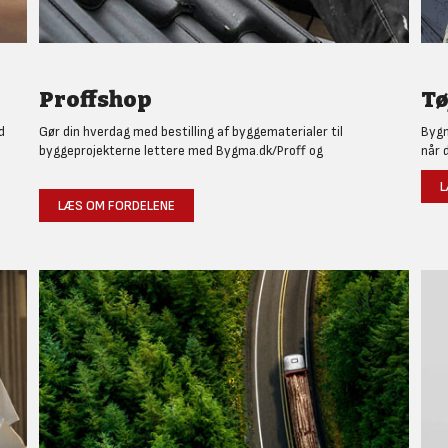
Proffshop
Tø
d
Gør din hverdag med bestilling af byggematerialer til
Bygm
byggeprojekterne lettere med Bygma.dk/Proff og
når 
L
LÆS OM FORDELENE