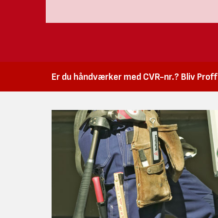
Er du håndværker med CVR-nr.? Bliv Proffk