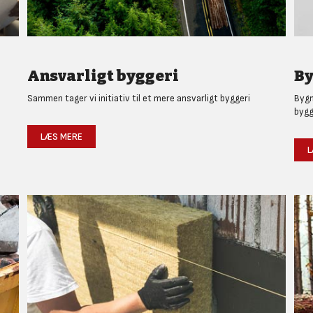
Ansvarligt byggeri
By
Sammen tager vi initiativ til et mere ansvarligt byggeri
Bygm
bygg
LÆS MERE
L