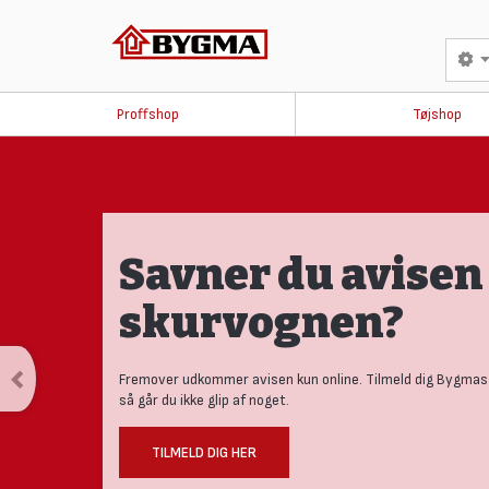
Proffshop
Tøjshop
Savner du avisen 
skurvognen?
Fremover udkommer avisen kun online. Tilmeld dig Bygmas
så går du ikke glip af noget.
TILMELD DIG HER