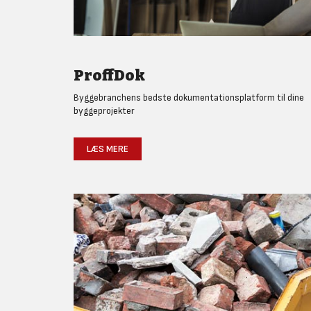
ProffDok
Byggebranchens bedste dokumentationsplatform til dine
byggeprojekter
LÆS MERE