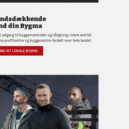
andsdækkende
nd din Bygma
et adgang til byggematerialer og rådgiving i mere end 60
a proffcentre og byggecentre fordelt over hele landet.
IND DIT LOKALE BYGMA