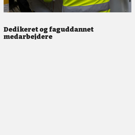
Dedikeret og faguddannet
medarbejdere
Vi står altid klar med god service og professionel vejledning.
LÆS MERE