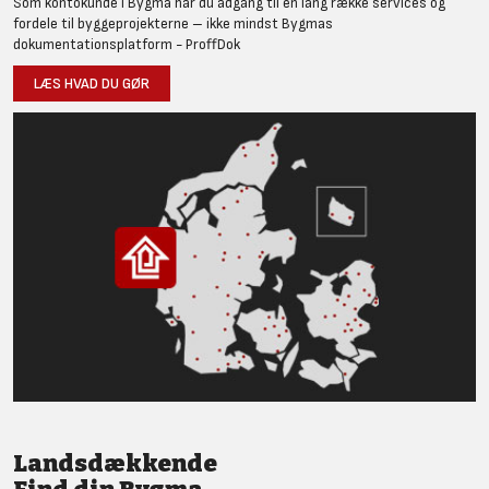
Som kontokunde i Bygma har du adgang til en lang række services og
fordele til byggeprojekterne – ikke mindst Bygmas
dokumentationsplatform - ProffDok
LÆS HVAD DU GØR
Landsdækkende