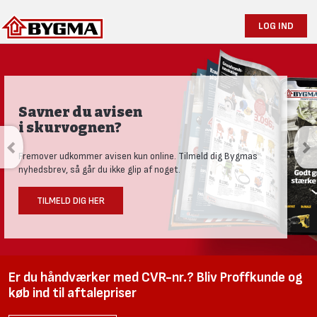
LOG IND
Savner du avisen
i skurvognen?
Fremover udkommer avisen kun online. Tilmeld dig Bygmas
nyhedsbrev, så går du ikke glip af noget.
TILMELD DIG HER
Er du håndværker med CVR-nr.? Bliv Proffkunde og
køb ind til aftalepriser