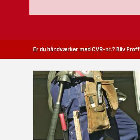
Er du håndværker med CVR-nr.? Bliv Proffk