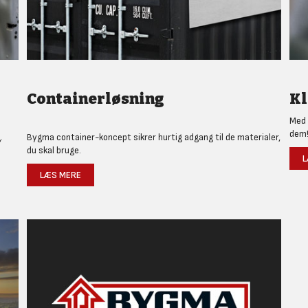
Containerløsning
Kl
Med 
dem
.
Bygma container-koncept sikrer hurtig adgang til de materialer,
du skal bruge.
L
LÆS MERE