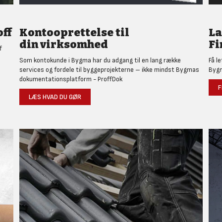
ff
Kontooprettelse til
L
din virksomhed
Fi
f
Som kontokunde i Bygma har du adgang til en lang række
Få l
services og fordele til byggeprojekterne – ikke mindst Bygmas
Bygm
dokumentationsplatform - ProffDok
F
LÆS HVAD DU GØR