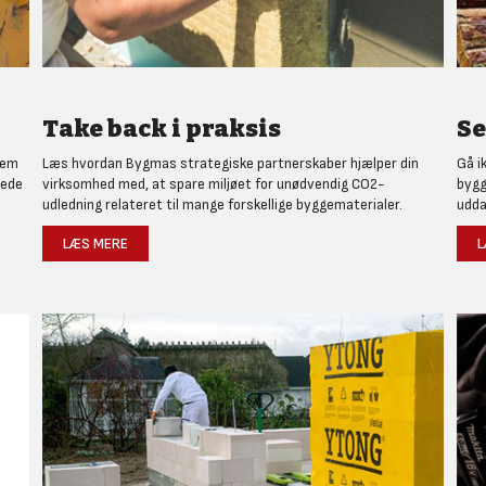
Take back i praksis
Se
nem
Læs hvordan Bygmas strategiske partnerskaber hjælper din
Gå i
rede
virksomhed med, at spare miljøet for unødvendig CO2-
bygg
udledning relateret til mange forskellige byggematerialer.
udda
LÆS MERE
L