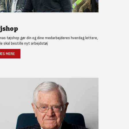
jshop
as tøjshop gør din og dine medarbejderes hverdag lettere,
de skal bestille nyt arbejdstøj
ÆS MERE