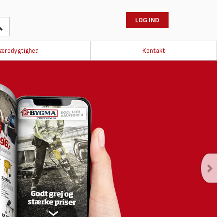
LOG IND
æredygtighed
Kontakt