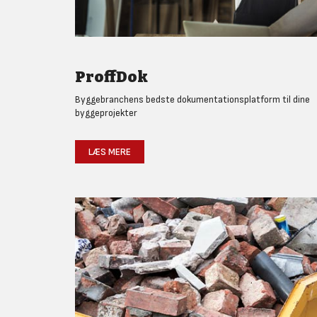
ProffDok
Byggebranchens bedste dokumentationsplatform til dine
byggeprojekter
LÆS MERE