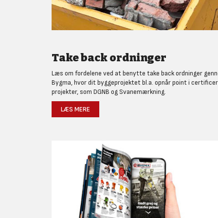
Take back ordninger
Læs om fordelene ved at benytte take back ordninger gen
Bygma, hvor dit byggeprojektet bl.a. opnår point i certifice
projekter, som DGNB og Svanemærkning.
LÆS MERE