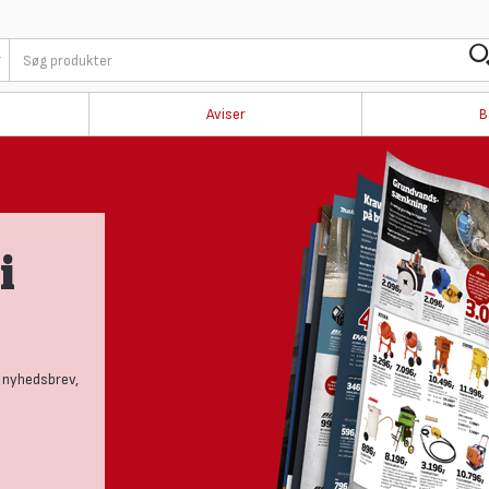
Aviser
B
i
 nyhedsbrev,