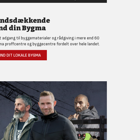
andsdækkende
nd din Bygma
et adgang til byggematerialer og rådgiving i mere end 60
a proffcentre og byggecentre fordelt over hele landet.
IND DIT LOKALE BYGMA