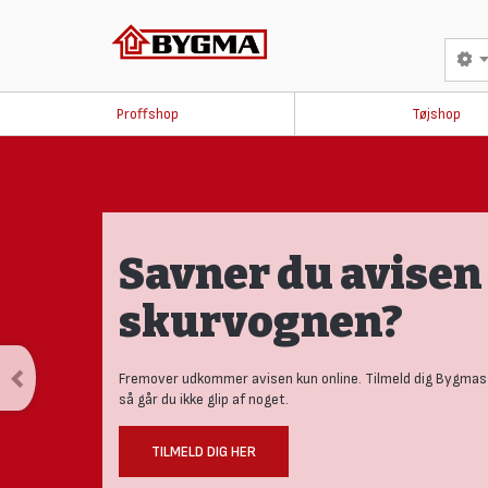
Proffshop
Tøjshop
Savner du avisen 
skurvognen?
Fremover udkommer avisen kun online. Tilmeld dig Bygmas
så går du ikke glip af noget.
TILMELD DIG HER