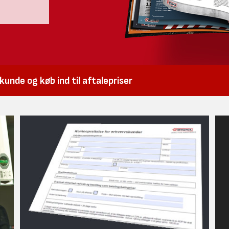
unde og køb ind til aftalepriser