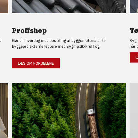
Proffshop
Tø
d
Gør din hverdag med bestilling af byggematerialer til
Bygm
byggeprojekterne lettere med Bygma.dk/Proff og
når 
L
LÆS OM FORDELENE