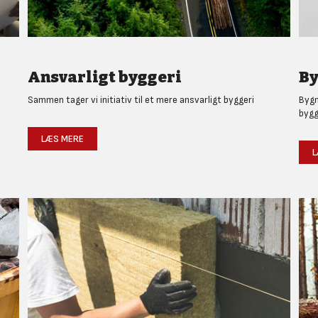
Ansvarligt byggeri
By
Sammen tager vi initiativ til et mere ansvarligt byggeri
Bygm
bygg
LÆS MERE
L