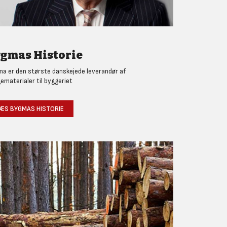
gmas Historie
a er den største danskejede leverandør af
ematerialer til byggeriet
ÆS BYGMAS HISTORIE