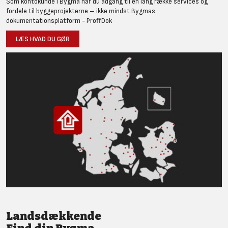
Som kontokunde i Bygma har du adgang til en lang række services og
fordele til byggeprojekterne – ikke mindst Bygmas
dokumentationsplatform - ProffDok
LÆS HVAD DU GØR
Landsdækkende