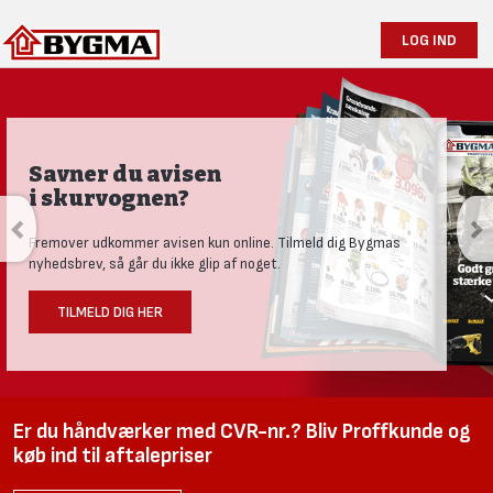
LOG IND
Savner du avisen
i skurvognen?
Fremover udkommer avisen kun online. Tilmeld dig Bygmas
nyhedsbrev, så går du ikke glip af noget.
TILMELD DIG HER
Er du håndværker med CVR-nr.? Bliv Proffkunde og
køb ind til aftalepriser