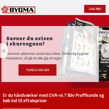
LOG IND
Savner du avisen
i skurvognen?
Fremover udkommer avisen kun online. Tilmeld dig Bygmas
nyhedsbrev, så går du ikke glip af noget.
TILMELD DIG HER
Er du håndværker med CVR-nr.? Bliv Proffkunde og
køb ind til aftalepriser