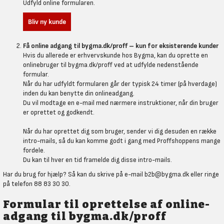
Udfyld online formularen.
Bliv ny kunde
Få online adgang til bygma.dk/
proff
– kun for eksisterende kunder
Hvis du allerede er erhvervskunde hos Bygma, kan du oprette en
onlinebruger til bygma.dk/proff ved at udfylde nedenstående
formular.
Når du har udfyldt formularen går der typisk 24 timer (på hverdage)
inden du kan benytte din onlineadgang.
Du vil modtage en e-mail med nærmere instruktioner, når din bruger
er oprettet og godkendt.
Når du har oprettet dig som bruger, sender vi dig desuden en række
intro-mails, så du kan komme godt i gang med Proffshoppens mange
fordele.
Du kan til hver en tid framelde dig disse intro-mails.
Har du brug for hjælp? Så kan du skrive på e-mail
b2b@bygma.dk
eller ringe
på telefon 88 83 30 30.
Formular til oprettelse af online-
adgang til bygma.dk/proff