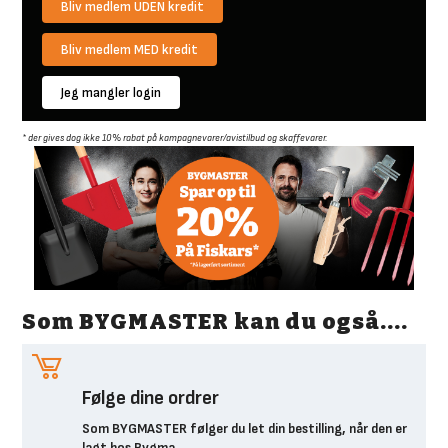
Bliv medlem UDEN kredit
Bliv medlem MED kredit
Jeg mangler login
* der gives dog ikke 10% rabat på kampagnevarer/avistilbud og skaffevarer.
Som BYGMASTER kan du også....
k
Følge dine ordrer
Som BYGMASTER følger du let din bestilling, når den er
lagt hos Bygma.