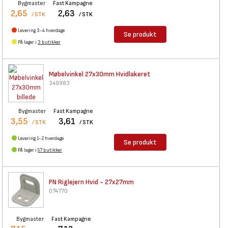
Bygmaster
Fast Kampagne
2,65
2,63
/ STK
/ STK
Levering 3-4 hverdage
Se produkt
På lager i
3 butikker
Møbelvinkel 27x30mm
Hvidlakeret
349983
Bygmaster
Fast Kampagne
3,55
3,61
/ STK
/ STK
Levering 1-2 hverdage
Se produkt
På lager i
57 butikker
PN Riglejern Hvid - 27x27mm
074770
Bygmaster
Fast Kampagne