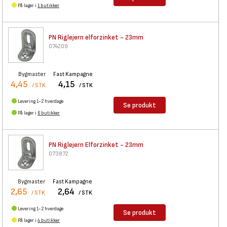
På lager i
1 butikker
PN Riglejern elforzinket -
23mm
074209
Bygmaster
Fast Kampagne
4,45
4,15
/ STK
/ STK
Levering 1-2 hverdage
Se produkt
På lager i
6 butikker
PN Riglejern Elforzinket -
23mm
073872
Bygmaster
Fast Kampagne
2,65
2,64
/ STK
/ STK
Levering 1-2 hverdage
Se produkt
På lager i
4 butikker