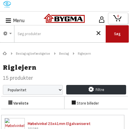
M
0
Menu
Søg
Beslag og befæstigelse
Beslag
Riglejern
Riglejern
15
produkter
Filtre
Vareliste
Store billeder
Møbelvinkel 25x41mm
Elgalvaniseret
321285