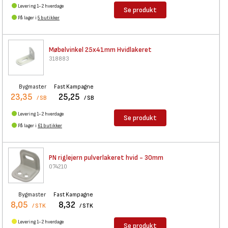
Levering 1-2 hverdage
Se produkt
På lager i
5 butikker
Møbelvinkel 25x41mm
Hvidlakeret
318883
Bygmaster
Fast Kampagne
23,35
25,25
/ SB
/ SB
Levering 1-2 hverdage
Se produkt
På lager i
61 butikker
PN riglejern pulverlakeret
hvid - 30mm
074210
Bygmaster
Fast Kampagne
8,05
8,32
/ STK
/ STK
Levering 1-2 hverdage
Se produkt