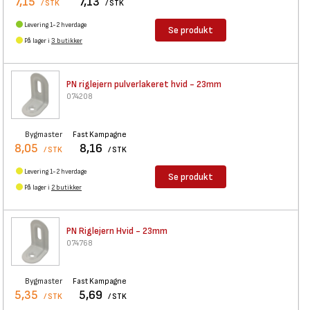
7,15
7,13
/ STK
/ STK
Levering 1-2 hverdage
Se produkt
På lager i
3 butikker
PN riglejern pulverlakeret
hvid - 23mm
074208
Bygmaster
Fast Kampagne
8,05
8,16
/ STK
/ STK
Levering 1-2 hverdage
Se produkt
På lager i
2 butikker
PN Riglejern Hvid - 23mm
074768
Bygmaster
Fast Kampagne
5,35
5,69
/ STK
/ STK