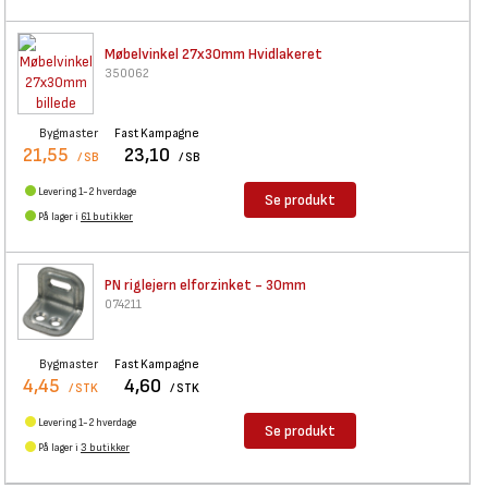
Møbelvinkel 27x30mm
Hvidlakeret
350062
Bygmaster
Fast Kampagne
21,55
23,10
/ SB
/ SB
Levering 1-2 hverdage
Se produkt
På lager i
61 butikker
PN riglejern elforzinket -
30mm
074211
Bygmaster
Fast Kampagne
4,45
4,60
/ STK
/ STK
Levering 1-2 hverdage
Se produkt
På lager i
3 butikker