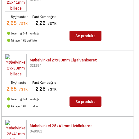
Bygmaster
Fast Kampagne
2,65
2,26
/ STK
/ STK
Levering 0-1 hverdage
Se produkt
På lager i
61 butikker
Møbelvinkel 27x30mm
Elgalvaniseret
321284
Bygmaster
Fast Kampagne
2,65
2,26
/ STK
/ STK
Levering 0-1 hverdage
Se produkt
På lager i
62 butikker
Møbelvinkel 25x41mm
Hvidlakeret
349982