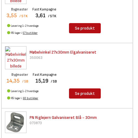
Bygmaster
Fast Kampagne
3,55
3,61
/ STK
/ STK
Levering 1-2 hverdage
Se produkt
På lager i
57 butikker
Møbelvinkel 27x30mm
Elgalvaniseret
350063
Bygmaster
Fast Kampagne
14,35
15,19
/ SB
/ SB
Levering 1-2 hverdage
Se produkt
På lager i
60 butikker
PN Riglejern Galvaniseret Blå
- 30mm
073873