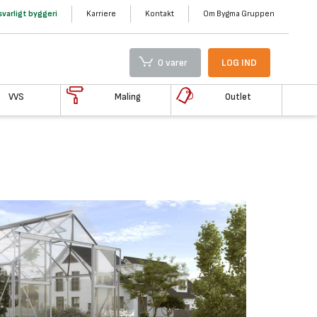
varligt byggeri
Karriere
Kontakt
Om Bygma Gruppen
0 varer
LOG IND
VVS
Maling
Outlet