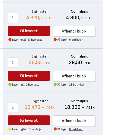
Bygmaster
Normalpris
4.320,-
4.800,-
/STK
/STK
Få leveret
Afhent i butik
Levering 25-27 hverdage
På lager i
0 butikker
Bygmaster
Normalpris
26,55
29,50
/ PK
/ PK
Få leveret
Afhent i butik
Levering 1-2 hverdage
På lager i
23 butikker
Bygmaster
Normalpris
16.470,-
18.300,-
/ STK
/ STK
Få leveret
Afhent i butik
Levering 8-10 hverdage
På lager i
0 butikker