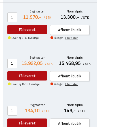
Bygmaster
Normalpris
11.970,-
13.300,-
/ STK
/ STK
Få leveret
Afhent i butik
Levering 8-10 hverdage
På lager i
0 butikker
Bygmaster
Normalpris
13.922,05
15.468,95
/ STK
/ STK
Få leveret
Afhent i butik
Levering 11-13 hverdage
På lager i
0 butikker
Bygmaster
Normalpris
134,10
149,-
/ STK
/ STK
Få leveret
Afhent i butik