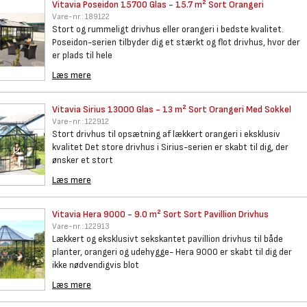
Vitavia Poseidon 15700 Glas -
15.7 m² Sort Orangeri
Vare-nr.:
189122
Stort og rummeligt drivhus eller orangeri i bedste kvalitet.
Poseidon-serien tilbyder dig et stærkt og flot drivhus, hvor der
er plads til hele
Læs mere
Vitavia Sirius 13000 Glas - 13
m² Sort Orangeri Med Sokkel
Vare-nr.:
122912
Stort drivhus til opsætning af lækkert orangeri i eksklusiv
kvalitet Det store drivhus i Sirius-serien er skabt til dig, der
ønsker et stort
Læs mere
Vitavia Hera 9000 - 9.0 m²
Sort Sort Pavillion Drivhus
Vare-nr.:
122913
Lækkert og eksklusivt sekskantet pavillion drivhus til både
planter, orangeri og udehygge- Hera 9000 er skabt til dig der
ikke nødvendigvis blot
Læs mere