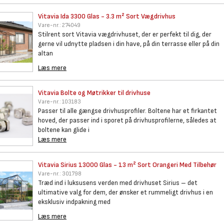
Vitavia Ida 3300 Glas - 3.3 m²
Sort Vægdrivhus
Vare-nr.:
274049
Stilrent sort Vitavia vægdrivhuset, der er perfekt til dig, der
gerne vil udnytte pladsen i din have, på din terrasse eller på din
altan
Læs mere
Vitavia Bolte og Møtrikker til
drivhuse
Vare-nr.:
103183
Passer til alle gængse drivhusprofiler. Boltene har et firkantet
hoved, der passer ind i sporet på drivhusprofilerne, således at
boltene kan glide i
Læs mere
Vitavia Sirius 13000 Glas - 13
m² Sort Orangeri Med Tilbehør
Vare-nr.:
301798
Træd ind i luksusens verden med drivhuset Sirius – det
ultimative valg for dem, der ønsker et rummeligt drivhus i en
eksklusiv indpakning med
Læs mere