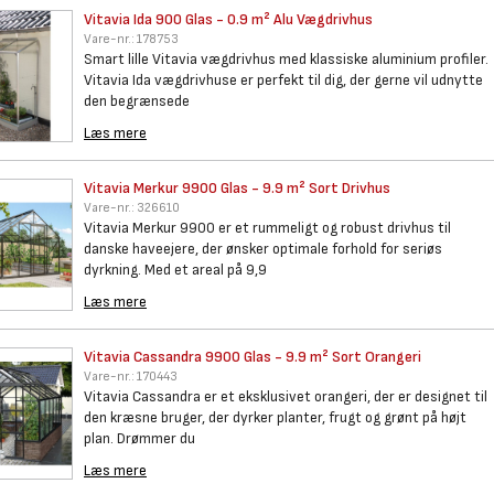
Vitavia Ida 900 Glas - 0.9 m²
Alu Vægdrivhus
Vare-nr.:
178753
Smart lille Vitavia vægdrivhus med klassiske aluminium profiler.
Vitavia Ida vægdrivhuse er perfekt til dig, der gerne vil udnytte
den begrænsede
Læs mere
Vitavia Merkur 9900 Glas - 9.9
m² Sort Drivhus
Vare-nr.:
326610
Vitavia Merkur 9900 er et rummeligt og robust drivhus til
danske haveejere, der ønsker optimale forhold for seriøs
dyrkning. Med et areal på 9,9
Læs mere
Vitavia Cassandra 9900 Glas -
9.9 m² Sort Orangeri
Vare-nr.:
170443
Vitavia Cassandra er et eksklusivet orangeri, der er designet til
den kræsne bruger, der dyrker planter, frugt og grønt på højt
plan. Drømmer du
Læs mere