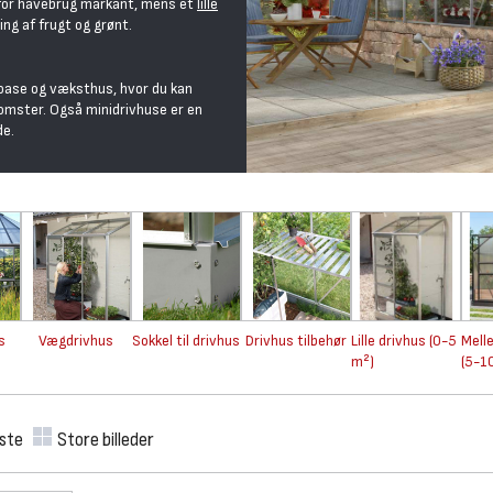
for havebrug markant, mens et
lille
ng af frugt og grønt.
e oase og væksthus, hvor du kan
omster. Også minidrivhuse er en
de.
s
Vægdrivhus
Sokkel til drivhus
Drivhus tilbehør
Lille drivhus (0-5
Mell
m²)
(5-1
iste
Store billeder