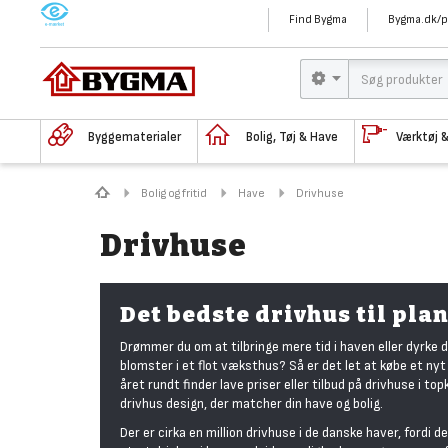
M
Find Bygma
Bygma.dk/p
Byggematerialer
Bolig, Tøj & Have
Værktøj 
Bolig og fritid
Have
Drivhuse
Drivhuse
Det bedste drivhus til pla
Drømmer du om at tilbringe mere tid i haven eller dyrke
blomster i et flot væksthus? Så er det let at købe et ny
året rundt finder lave priser eller tilbud på drivhuse i to
drivhus design, der matcher din have og bolig.
Der er cirka en million drivhuse i de danske haver, fordi 