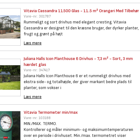
Vitavia Cassandra 11500 Glas -
11.5 m² Orangeri Med Tilbehør
Vare-nr.:
301787
Rummeligt og sort drivhus med elegant cresting. Vitavia
Cassandra er designet til den kræsne bruger, der dyrker planter,
frugt og grønt på højt
Læs mere
Juliana Halls Icon Planthouse
6 Drivhus - 7,3 m² - Sort, 3 mm
hærdet glas
Vare-nr.:
347417
Juliana Halls Icon Planthouse 6 er et rummeligt drivhus med
ekstra side- og totalhøjde, der giver markant bedre plads til
planter, som vokser i
Læs mere
Vitavia Termometer min/max
Vare-nr.:
103188
MIN./MAX. TERMO.
Kontrollerer og måler minimum- og maksimumtemperaturen
over en periode i drivhuset. Min./max. termometret viser