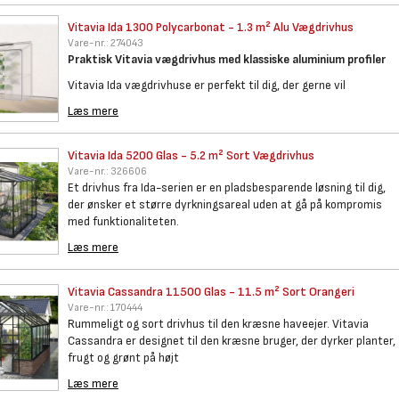
Vitavia Ida 1300 Polycarbonat
- 1.3 m² Alu Vægdrivhus
Vare-nr.:
274043
Praktisk Vitavia vægdrivhus med klassiske aluminium profiler
Vitavia Ida vægdrivhuse er perfekt til dig, der gerne vil
Læs mere
Vitavia Ida 5200 Glas - 5.2 m²
Sort Vægdrivhus
Vare-nr.:
326606
Et drivhus fra Ida-serien er en pladsbesparende løsning til dig,
der ønsker et større dyrkningsareal uden at gå på kompromis
med funktionaliteten.
Læs mere
Vitavia Cassandra 11500 Glas -
11.5 m² Sort Orangeri
Vare-nr.:
170444
Rummeligt og sort drivhus til den kræsne haveejer. Vitavia
Cassandra er designet til den kræsne bruger, der dyrker planter,
frugt og grønt på højt
Læs mere