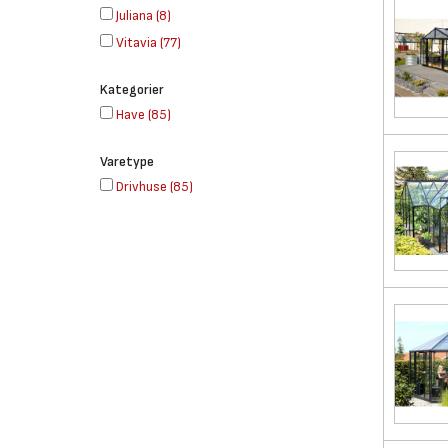
Juliana
(
8
)
Vitavia
(
77
)
Kategorier
Have
(
85
)
Varetype
Drivhuse
(
85
)