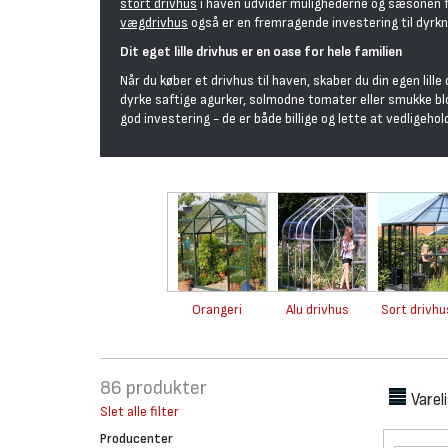
stort drivhus
i haven udvider mulighederne og sæsonen 
vægdrivhus
også er en fremragende investering til dyrkni
Dit eget lille drivhus er en oase for hele familien
Når du køber et drivhus til haven, skaber du din egen lill
dyrke saftige agurker, solmodne tomater eller smukke bl
god investering - de er både billige og lette at vedligehol
Orangeri
Alu drivhus
Sort drivhu
86
produkter
Varel
Slet alle filter
Producenter