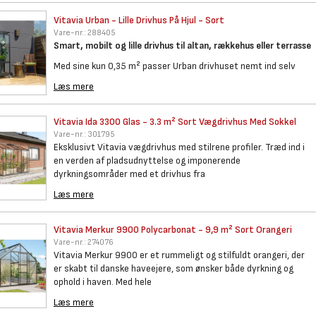
Vitavia Urban - Lille Drivhus
På Hjul - Sort
Vare-nr.:
288405
Smart, mobilt og lille drivhus til altan, rækkehus eller terrasse
Med sine kun 0,35 m² passer Urban drivhuset nemt ind selv
Læs mere
Vitavia Ida 3300 Glas - 3.3 m²
Sort Vægdrivhus Med Sokkel
Vare-nr.:
301795
Eksklusivt Vitavia vægdrivhus med stilrene profiler. Træd ind i
en verden af pladsudnyttelse og imponerende
dyrkningsområder med et drivhus fra
Læs mere
Vitavia Merkur 9900
Polycarbonat - 9,9 m² Sort Orangeri
Vare-nr.:
274076
Vitavia Merkur 9900 er et rummeligt og stilfuldt orangeri, der
er skabt til danske haveejere, som ønsker både dyrkning og
ophold i haven. Med hele
Læs mere