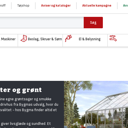
roff
Tøjshop
Aviser og kataloger
Aktuelle kampagne
Ans
Søg
& Maskiner
Beslag, Skruer & Søm
El & Belysning
nter og grønt
 dine egne grøntsager og smukke
t drivhus fra Bygmas udvalg, hvor du
pkvalitet - hos Bygma finder altid et
de giver livsglæde og sundhed. Et