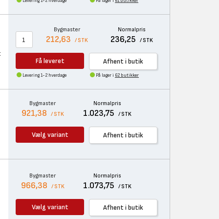
Levering 1-2 hverdage
På lager i
61 butikker
Bygmaster
Normalpris
212,63
236,25
/ STK
/ STK
t
Få leveret
Afhent i butik
Levering 1-2 hverdage
På lager i
62 butikker
Bygmaster
Normalpris
921,38
1.023,75
/ STK
/ STK
Vælg variant
Afhent i butik
Bygmaster
Normalpris
966,38
1.073,75
/ STK
/ STK
Vælg variant
Afhent i butik