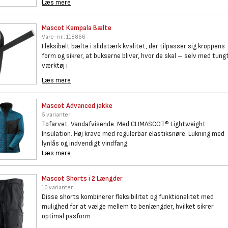
Læs mere
Mascot Kampala Bælte
Vare-nr.:
118866
Fleksibelt bælte i slidstærk kvalitet, der tilpasser sig kroppens
form og sikrer, at bukserne bliver, hvor de skal – selv med tung
værktøj i
Læs mere
Mascot Advanced jakke
5 varianter
Tofarvet. Vandafvisende. Med CLIMASCOT® Lightweight
Insulation. Høj krave med regulerbar elastiksnøre. Lukning med
lynlås og indvendigt vindfang.
Læs mere
Mascot Shorts i 2 Længder
10 varianter
Disse shorts kombinerer fleksibilitet og funktionalitet med
mulighed for at vælge mellem to benlængder, hvilket sikrer
optimal pasform