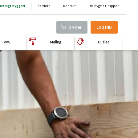
varligt byggeri
Karriere
Kontakt
Om Bygma Gruppen
0 varer
LOG IND
VVS
Maling
Outlet