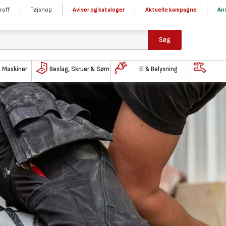
roff
Tøjshop
Aviser og kataloger
Aktuelle kampagne
Ans
Søg
& Maskiner
Beslag, Skruer & Søm
El & Belysning