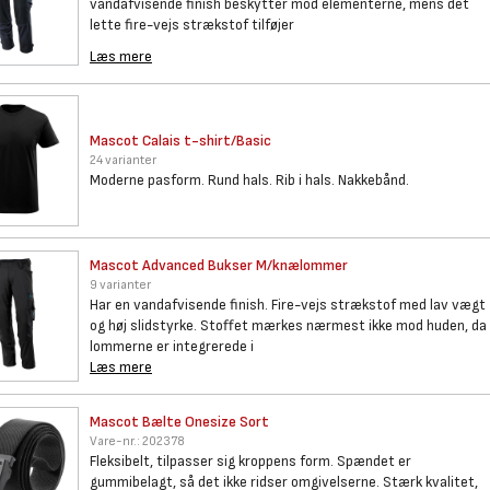
vandafvisende finish beskytter mod elementerne, mens det
lette fire-vejs strækstof tilføjer
Læs mere
Mascot Calais t-shirt/Basic
24 varianter
Moderne pasform. Rund hals. Rib i hals. Nakkebånd.
Mascot Advanced Bukser
M/knælommer
9 varianter
Har en vandafvisende finish. Fire-vejs strækstof med lav vægt
og høj slidstyrke. Stoffet mærkes nærmest ikke mod huden, da
lommerne er integrerede i
Læs mere
Mascot Bælte Onesize Sort
Vare-nr.:
202378
Fleksibelt, tilpasser sig kroppens form. Spændet er
gummibelagt, så det ikke ridser omgivelserne. Stærk kvalitet,