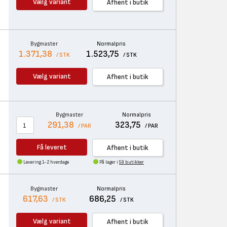
Vælg variant
Afhent i butik
Bygmaster
Normalpris
1.371,38
1.523,75
/ STK
/ STK
Vælg variant
Afhent i butik
Bygmaster
Normalpris
291,38
323,75
/ PAR
/ PAR
Få leveret
Afhent i butik
Levering 1-2 hverdage
På lager i
59 butikker
Bygmaster
Normalpris
617,63
686,25
/ STK
/ STK
n
Vælg variant
Afhent i butik