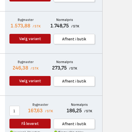
Bygmaster
Normalpris
1.573,88
1.748,75
/ STK
/ STK
Vælg variant
Afhent i butik
Bygmaster
Normalpris
246,38
273,75
/ STK
/ STK
Vælg variant
Afhent i butik
Bygmaster
Normalpris
167,63
186,25
/ STK
/ STK
Få leveret
Afhent i butik