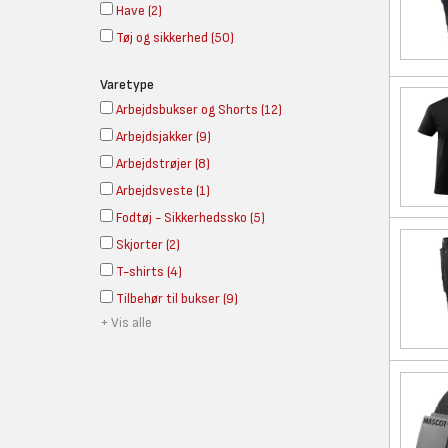
Have
(
2
)
Tøj og sikkerhed
(
50
)
Varetype
Arbejdsbukser og Shorts
(
12
)
Arbejdsjakker
(
9
)
Arbejdstrøjer
(
8
)
Arbejdsveste
(
1
)
Fodtøj - Sikkerhedssko
(
5
)
Skjorter
(
2
)
T-shirts
(
4
)
Tilbehør til bukser
(
9
)
+ Vis alle