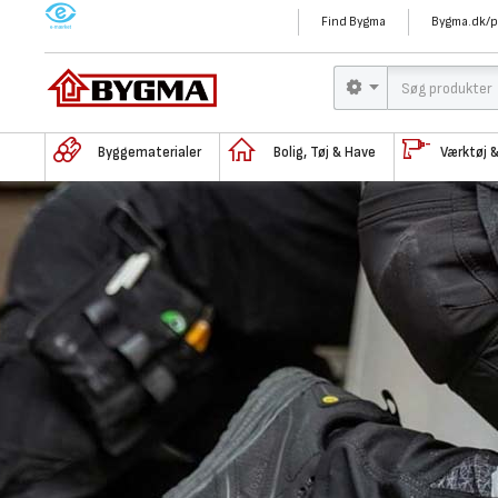
M
Find Bygma
Bygma.dk/p
Byggematerialer
Bolig, Tøj & Have
Værktøj 