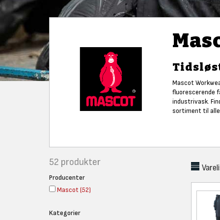
Masc
Tidsløs
Mascot Workwear h
fluorescerende f
industrivask. Fi
sortiment til all
52
produkter
Varel
Producenter
Mascot
(
52
)
Kategorier