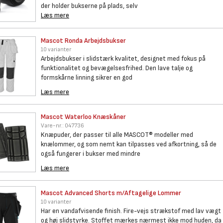
der holder bukserne på plads, selv
Læs mere
Mascot Ronda Arbejdsbukser
10 varianter
Arbejdsbukser i slidstærk kvalitet, designet med fokus på
funktionalitet og bevægelsesfrihed. Den lave talje og
formskårne linning sikrer en god
Læs mere
Mascot Waterloo Knæskåner
Vare-nr.:
047736
Knæpuder, der passer til alle MASCOT® modeller med
knælommer, og som nemt kan tilpasses ved afkortning, så de
også fungerer i bukser med mindre
Læs mere
Mascot Advanced Shorts
m/Aftagelige Lommer
10 varianter
Har en vandafvisende finish. Fire-vejs strækstof med lav vægt
og høj slidstyrke. Stoffet mærkes nærmest ikke mod huden, da