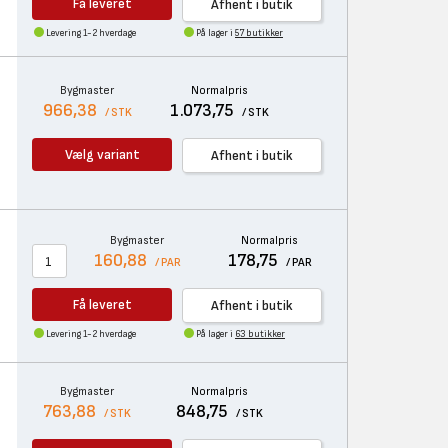
Få leveret
Afhent i butik
Levering 1-2 hverdage
På lager i
57 butikker
Bygmaster
Normalpris
966,38
1.073,75
/ STK
/ STK
Vælg variant
Afhent i butik
Bygmaster
Normalpris
160,88
178,75
/ PAR
/ PAR
Få leveret
Afhent i butik
Levering 1-2 hverdage
På lager i
63 butikker
Bygmaster
Normalpris
763,88
848,75
/ STK
/ STK