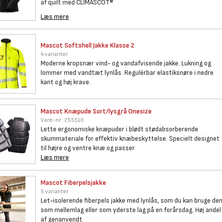
af quilt med CLIMASCOT®
Læs mere
Mascot Softshell Jakke Klasse
2
4 varianter
Moderne kropsnær vind- og vandafvisende jakke. Lukning og
lommer med vandtæt lynlås. Regulérbar elastiksnøre i nedre
kant og høj krave.
Mascot Knæpude Sort/lysgrå
Onesize
Vare-nr.:
255510
Lette ergonomiske knæpuder i blødt stødabsorberende
skummateriale for effektiv knæbeskyttelse. Specielt designet
til højre og ventre knæ og passer
Læs mere
Mascot Fiberpelsjakke
5 varianter
Let-isolerende fiberpels jakke med lynlås, som du kan bruge de
som mellemlag eller som yderste lag på en forårsdag. Høj andel
af genanvendt