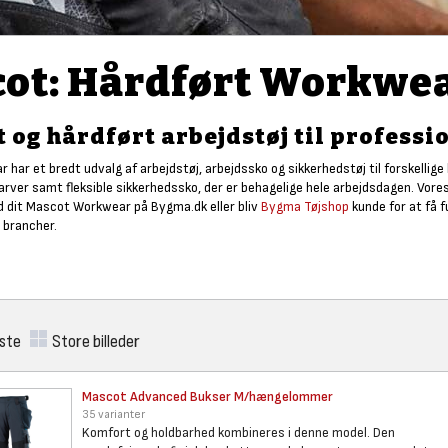
ot: Hårdført Workwe
t og hårdført arbejdstøj til profess
ar et bredt udvalg af arbejdstøj, arbejdssko og sikkerhedstøj til forskellige b
arver samt fleksible sikkerhedssko, der er behagelige hele arbejdsdagen. Vore
nd dit Mascot Workwear på Bygma.dk eller bliv
Bygma Tøjshop
kunde for at få 
e brancher.
iste
Store billeder
Mascot Advanced Bukser
M/hængelommer
35 varianter
Komfort og holdbarhed kombineres i denne model. Den