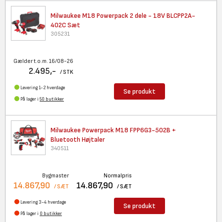
Milwaukee M18 Powerpack 2 dele
- 18V BLCPP2A-
402C Sæt
305231
Gælder t.o.m. 16/08-26
2.495,-
/ STK
Levering 1-2 hverdage
Se produkt
På lager i
50 butikker
Milwaukee Powerpack M18
FPP6G3-502B +
Bluetooth Højtaler
340511
Bygmaster
Normalpris
14.867,90
14.867,90
/ SÆT
/ SÆT
Levering 3-4 hverdage
Se produkt
På lager i
0 butikker