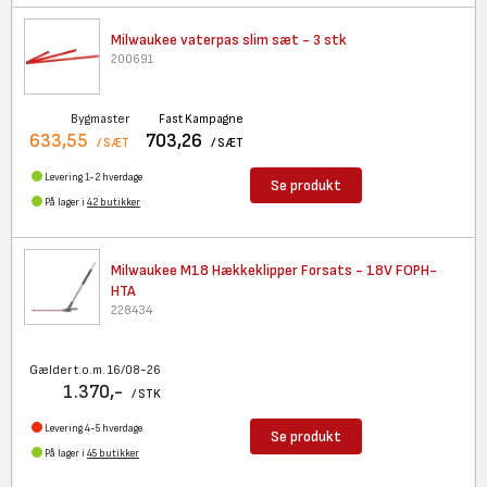
Milwaukee vaterpas slim sæt -
3 stk
200691
Bygmaster
Fast Kampagne
633,55
703,26
/ SÆT
/ SÆT
Levering 1-2 hverdage
Se produkt
På lager i
42 butikker
Milwaukee M18 Hækkeklipper
Forsats - 18V FOPH-
HTA
228434
Gælder t.o.m. 16/08-26
1.370,-
/ STK
Levering 4-5 hverdage
Se produkt
På lager i
45 butikker