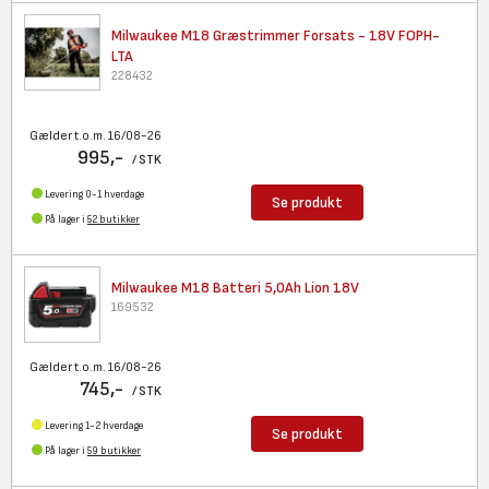
Milwaukee M18 Græstrimmer
Forsats - 18V FOPH-
LTA
228432
Gælder t.o.m. 16/08-26
995,-
/ STK
Levering 0-1 hverdage
Se produkt
På lager i
52 butikker
Milwaukee M18 Batteri 5,0Ah
Lion 18V
169532
Gælder t.o.m. 16/08-26
745,-
/ STK
Levering 1-2 hverdage
Se produkt
På lager i
59 butikker