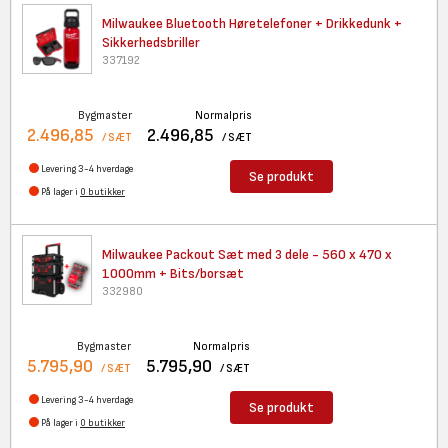
Milwaukee Bluetooth
Høretelefoner + Drikkedunk +
Sikkerhedsbriller
337192
Bygmaster
Normalpris
2.496,85
2.496,85
/ SÆT
/ SÆT
Levering 3-4 hverdage
Se produkt
På lager i
0 butikker
Milwaukee Packout Sæt med 3
dele - 560 x 470 x
1000mm + Bits/borsæt
332980
Bygmaster
Normalpris
5.795,90
5.795,90
/ SÆT
/ SÆT
Levering 3-4 hverdage
Se produkt
På lager i
0 butikker