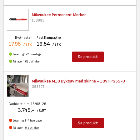
Milwaukee Permanent Marker
168095
Bygmaster
Fast Kampagne
17,95
19,54
/ STK
/ STK
Levering 1-2 hverdage
Se produkt
På lager i
61 butikker
Milwaukee M18 Dyksav med
skinne - 18V FPS55-0
353376
Gælder t.o.m. 16/08-26
3.745,-
/ SÆT
Levering 3-4 hverdage
Se produkt
På lager i
0 butikker