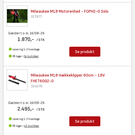
Milwaukee M18 Motorenhed -
FOPH2-0 Solo
317977
Gælder t.o.m. 16/08-26
1.870,-
/ STK
Levering 1-2 hverdage
Se produkt
På lager i
54 butikker
Milwaukee M18 Hækkeklipper
60cm - 18V
FHET60G2-0
324076
Gælder t.o.m. 16/08-26
2.495,-
/ STK
Levering 1-2 hverdage
Se produkt
På lager i
43 butikker