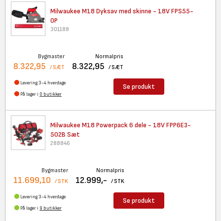
Milwaukee M18 Dyksav med
skinne - 18V FPS55-
0P
301188
Bygmaster
Normalpris
8.322,95
8.322,95
/ SÆT
/ SÆT
Levering 3-4 hverdage
Se produkt
På lager i
0 butikker
Milwaukee M18 Powerpack 6 dele
- 18V FPP6E3-
502B Sæt
288846
Bygmaster
Normalpris
11.699,10
12.999,-
/ STK
/ STK
Levering 3-4 hverdage
Se produkt
På lager i
9 butikker