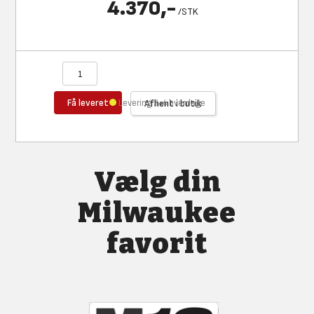
4.370,-
/
STK
Få leveret
Levering 3-4 hverdage
Afhent i butik
Vælg din
Milwaukee
favorit