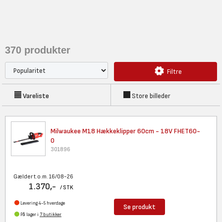
370
produkter
Filtre
Vareliste
Store billeder
Milwaukee M18 Hækkeklipper
60cm - 18V FHET60-
0
301896
Gælder t.o.m. 16/08-26
1.370,-
/ STK
Levering 4-5 hverdage
Se produkt
På lager i
7 butikker