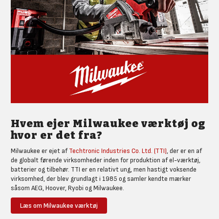
Hvem ejer Milwaukee værktøj og
hvor er det fra?
Milwaukee er ejet af
Techtronic Industries Co. Ltd. (TTI)
, der er en af
de globalt førende virksomheder inden for produktion af el-værktøj,
batterier og tilbehør. TTI er en relativt ung, men hastigt voksende
virksomhed, der blev grundlagt i 1985 og samler kendte mærker
såsom AEG, Hoover, Ryobi og Milwaukee.
Milwaukee er et af TTI's mest kendte mærker og blev oprindeligt
Læs om Milwaukee værktøj
grundlagt i 1924 i Milwaukee, Wisconsin, USA. Mærket har et ry for at