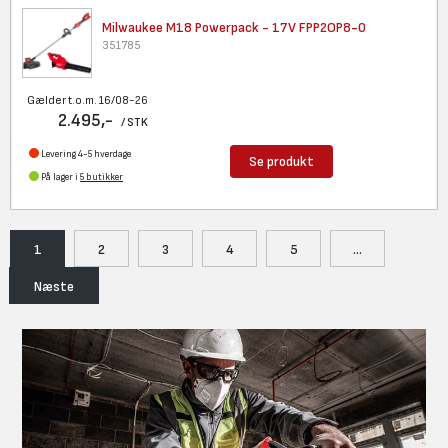
Milwaukee M18 Powerpack - 17V
FPP2OP8-0
351785
Gælder t.o.m. 16/08-26
2.495,-
/ STK
Levering 4-5 hverdage
Se produkt
På lager i
5 butikker
1
2
3
4
5
...
Næste