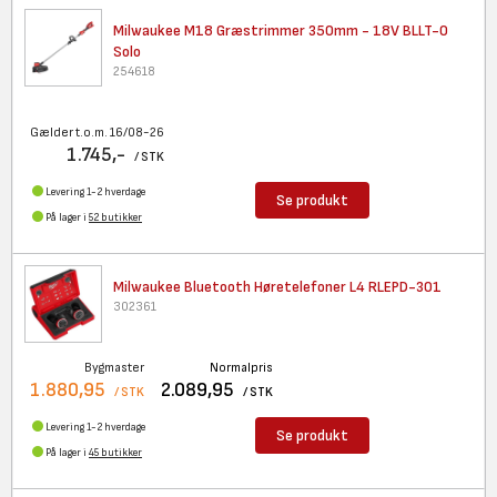
Milwaukee M18 Græstrimmer
350mm - 18V BLLT-0
Solo
254618
Gælder t.o.m. 16/08-26
1.745,-
/ STK
Levering 1-2 hverdage
Se produkt
På lager i
52 butikker
Milwaukee Bluetooth
Høretelefoner L4 RLEPD-301
302361
Bygmaster
Normalpris
1.880,95
2.089,95
/ STK
/ STK
Levering 1-2 hverdage
Se produkt
På lager i
45 butikker