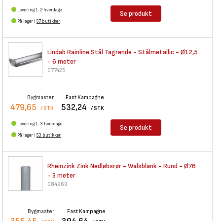
Levering 1-2 hverdage
Se produkt
På lager i
57 butikker
Lindab Rainline Stål Tagrende
- Stålmetallic - Ø12,5
- 6 meter
077425
Bygmaster
Fast Kampagne
479,65
532,24
/ STK
/ STK
Levering 1-3 hverdage
Se produkt
På lager i
53 butikker
Rheinzink Zink Nedløbsrør -
Walsblank - Rund - Ø76
- 3 meter
084969
Bygmaster
Fast Kampagne