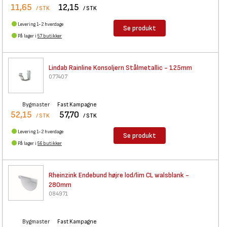
11,65
12,15
/ STK
/ STK
Levering 1-2 hverdage
Se produkt
På lager i
57 butikker
Lindab Rainline Konsoljern
Stålmetallic - 125mm
077407
Bygmaster
Fast Kampagne
52,15
57,70
/ STK
/ STK
Levering 1-2 hverdage
Se produkt
På lager i
56 butikker
Rheinzink Endebund højre
lod/lim CL walsblank -
280mm
084971
Bygmaster
Fast Kampagne