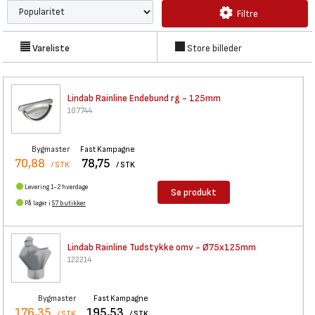
Filtre
Vareliste
Store billeder
Lindab Rainline Endebund rg -
125mm
107744
Bygmaster
Fast Kampagne
70,88
78,75
/ STK
/ STK
Levering 1-2 hverdage
Se produkt
På lager i
57 butikker
Lindab Rainline Tudstykke omv
- Ø75x125mm
122214
Bygmaster
Fast Kampagne
176,35
195,53
/ STK
/ STK