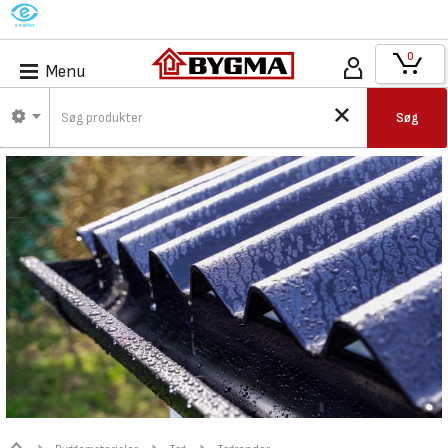
M
0
Menu
Søg