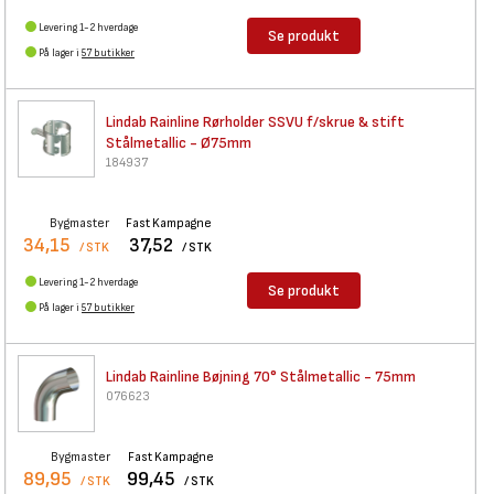
Levering 1-2 hverdage
Se produkt
På lager i
57 butikker
Lindab Rainline Rørholder SSVU
f/skrue & stift
Stålmetallic - Ø75mm
184937
Bygmaster
Fast Kampagne
34,15
37,52
/ STK
/ STK
Levering 1-2 hverdage
Se produkt
På lager i
57 butikker
Lindab Rainline Bøjning 70°
Stålmetallic - 75mm
076623
Bygmaster
Fast Kampagne
89,95
99,45
/ STK
/ STK