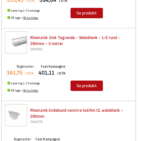
355,45
394,64
/ STK
/ STK
Levering 1-3 hverdage
Se produkt
På lager i
58 butikker
Rheinzink Zink Tagrende -
Walsblank - 1/2 rund -
280mm - 3 meter
084962
Bygmaster
Fast Kampagne
361,75
401,11
/ STK
/ STK
Levering 1-3 hverdage
Se produkt
På lager i
58 butikker
Rheinzink Endebund venstre
lod/lim CL walsblank -
280mm
084970
Bygmaster
Fast Kampagne