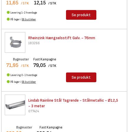
11,65
12,15
/ STK
/ STK
Levering 1-2 hverdage
Se produkt
På lager i
58 butikker
Rheinzink Hængselsstift Galv.
- 76mm
183266
Bygmaster
Fast Kampagne
71,95
79,05
/ STK
/ STK
Levering 0-1 hverdage
Se produkt
På lager i
58 butikker
Lindab Rainline Stål Tagrende
- Stålmetallic - Ø12,5
- 3 meter
077424
Bygmaster
Fast Kampagne