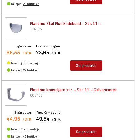
På lager i
29 butikker
Plastmo Stål Plus Endebund -
Str. 11 -
154075
Bygmaster
Fast Kampagne
66,55
73,65
/ STK
/ STK
Levering 6-8 hverdage
Se produkt
På lager i
29 butikker
Plastmo Konsoljern str. - Str.
11 - Galvaniseret
000406
Bygmaster
Fast Kampagne
44,95
49,54
/ STK
/ STK
Levering 1-2 hverdage
Se produkt
På lager i
49 butikker