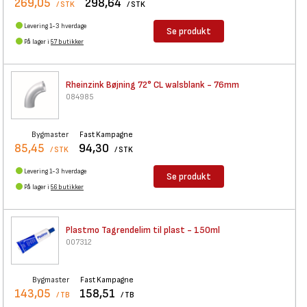
269,05
298,64
/ STK
/ STK
Levering 1-3 hverdage
Se produkt
På lager i
57 butikker
Rheinzink Bøjning 72° CL
walsblank - 76mm
084985
Bygmaster
Fast Kampagne
85,45
94,30
/ STK
/ STK
Levering 1-3 hverdage
Se produkt
På lager i
56 butikker
Plastmo Tagrendelim til plast
- 150ml
007312
Bygmaster
Fast Kampagne
143,05
158,51
/ TB
/ TB