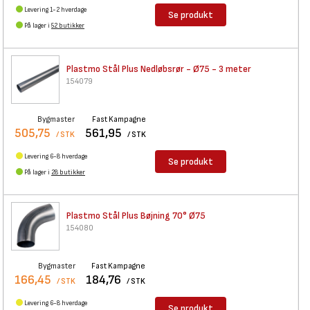
Levering 1-2 hverdage
Se produkt
På lager i
52 butikker
Plastmo Stål Plus Nedløbsrør -
Ø75 - 3 meter
154079
Bygmaster
Fast Kampagne
505,75
561,95
/ STK
/ STK
Levering 6-8 hverdage
Se produkt
På lager i
28 butikker
Plastmo Stål Plus Bøjning 70°
Ø75
154080
Bygmaster
Fast Kampagne
166,45
184,76
/ STK
/ STK
Levering 6-8 hverdage
Se produkt