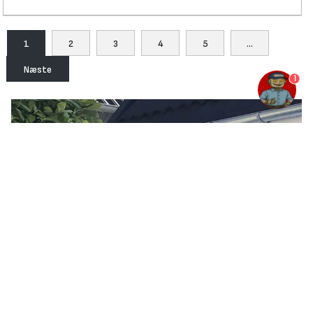
1
2
3
4
5
...
Næste
1
Læs om tagrender og
nedløbsrør