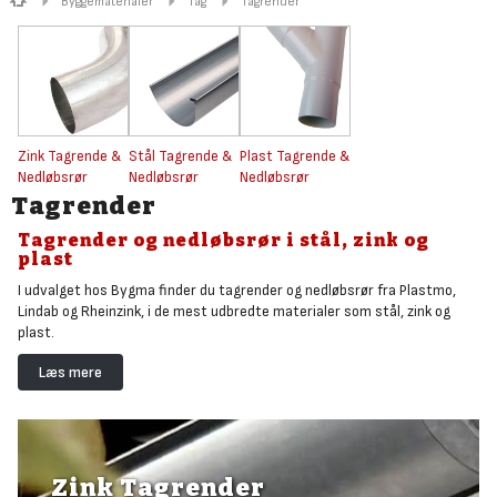
Byggematerialer
Tag
Tagrender
Zink Tagrende &
Stål Tagrende &
Plast Tagrende &
Nedløbsrør
Nedløbsrør
Nedløbsrør
Tagrender
Tagrender og nedløbsrør i stål, zink og
plast
I udvalget hos Bygma finder du tagrender og nedløbsrør fra Plastmo,
Lindab og Rheinzink, i de mest udbredte materialer som stål, zink og
plast.
De tre producenter er kendetegnet ved at levere tagrender i absolut
Læs mere
bedste kvalitet, både når det gælder konstruktion men også æstetik.
Tagrender og nedløbsrør er en uundverlig del af et hvert byggeri, både
praktisk og æstetisk. De beskytter bolig mod vandskader og styrer
regnvandet sikkert hen til nedløbsrør og kloakering. Derfor tilbyder vi
kun de bedste producenter på markedet: Plastmo, Lindab og Rheinzink.
Zink Tagrender