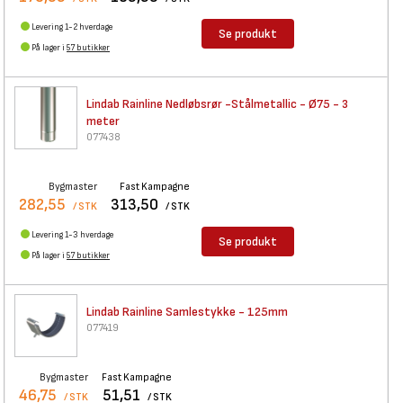
Levering 1-2 hverdage
Se produkt
På lager i
57 butikker
Lindab Rainline Nedløbsrør
-Stålmetallic - Ø75 - 3
meter
077438
Bygmaster
Fast Kampagne
282,55
313,50
/ STK
/ STK
Levering 1-3 hverdage
Se produkt
På lager i
57 butikker
Lindab Rainline Samlestykke -
125mm
077419
Bygmaster
Fast Kampagne
46,75
51,51
/ STK
/ STK