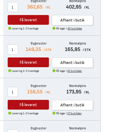
Bygmaster
Normalpris
362,65
402,95
/ RL
/ RL
Få leveret
Afhent i butik
Levering 1-2 hverdage
På lager i
60 butikker
Bygmaster
Normalpris
149,35
165,95
/ STK
/ STK
Få leveret
Afhent i butik
Levering 2-3 hverdage
På lager i
50 butikker
Bygmaster
Normalpris
156,55
173,95
/ RL
/ RL
Få leveret
Afhent i butik
Levering 1-2 hverdage
På lager i
57 butikker
Bygmaster
Normalpris