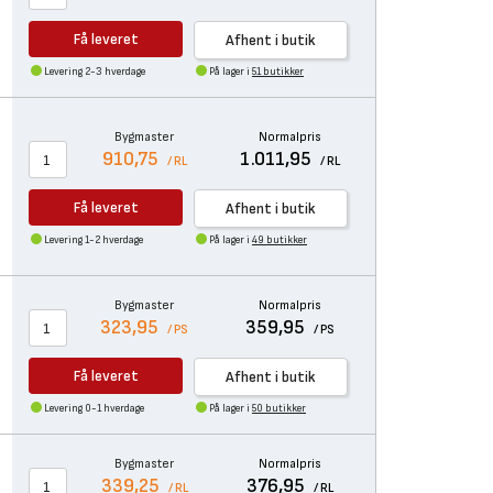
Få leveret
Afhent i butik
Levering 2-3 hverdage
På lager i
51 butikker
Bygmaster
Normalpris
910,75
1.011,95
/ RL
/ RL
Få leveret
Afhent i butik
Levering 1-2 hverdage
På lager i
49 butikker
Bygmaster
Normalpris
323,95
359,95
/ PS
/ PS
Få leveret
Afhent i butik
Levering 0-1 hverdage
På lager i
50 butikker
Bygmaster
Normalpris
339,25
376,95
/ RL
/ RL