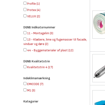
Profile
(
1
)
Protex
(
4
)
VELUX
(
2
)
DGNB Indikatornummer
11 - Montagelim
(
3
)
13 - Klæbere, lime og fugemasser til facade,
vinduer og døre
(
2
)
44 - Byggematerialer af plast
(
12
)
DGNB Kvalitetstrin
Kvalitetstrin 4
(
17
)
Indeklimamærkning
EMICODE
(
7
)
M1
(
3
)
Kategorier