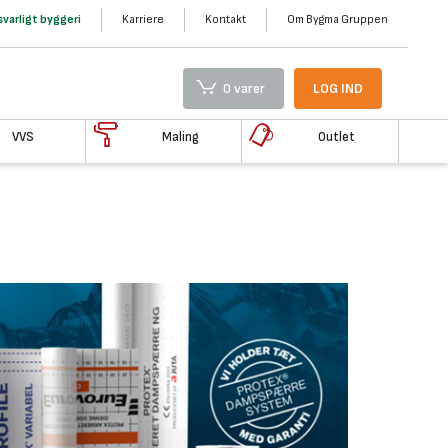
varligt byggeri
Karriere
Kontakt
Om Bygma Gruppen
0 varer
LOG IND
VVS
Maling
Outlet