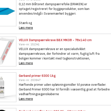
0,12 mm blåtonet dampspærrefolie (DRAKEN) er
optaget/registreret for byggeprodukter, som kan
anvendes/indgå i Svanemærket byggeri.
Stærk og
Læs mere
VELUX Dampspærrekrave BBX MK08
- 78x140 cm
Vare-nr.:
151341
VELUX dampspærrekrave er en specialudviklet
dampspærrekrave, der forhindrer at varm, fugtig luft fra
boligen kommer i kontakt med tagkonstruktionen,
Læs mere
Gerband primer 6300 1kg
Vare-nr.:
203947
Hæftende primer uden opløsningsmidler til porøse overflader.
Gerband Primer 6300 har til formål i væsentlig grad at forbedre
vedhæftningsegenskaberne
Læs mere