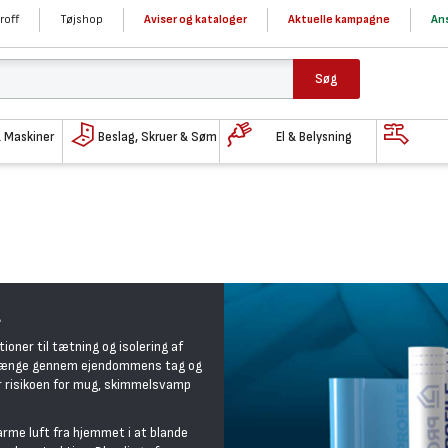
roff
Tøjshop
Aviser og kataloger
Aktuelle kampagne
Ans
Søg
& Maskiner
Beslag, Skruer & Søm
El & Belysning
a
ner til tætning og isolering af
t trænge gennem ejendommens tag og
er risikoen for mug, skimmelsvamp
me luft fra hjemmet i at blande