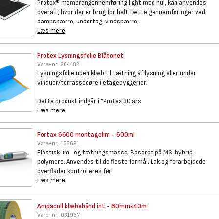
Protex® membrangennemføring light med hul, kan anvendes
overalt, hvor der er brug for helt tætte gennemføringer ved
dampspærre, undertag, vindspærre,
Læs mere
Protex Lysningsfolie Blåtonet
Vare-nr.:
204482
Lysningsfolie uden klæb til tætning af lysning eller under
vinduer/terrassedøre i etagebyggerier.
Dette produkt indgår i ”Protex 30 års
Læs mere
Fortax 6600 montagelim - 600ml
Vare-nr.:
168691
Elastisk lim- og tætningsmasse. Baseret på MS-hybrid
polymere. Anvendes til de fleste formål. Lak og forarbejdede
overflader kontrolleres før
Læs mere
Ampacoll klæbebånd int -
60mmx40m
Vare-nr.:
031937