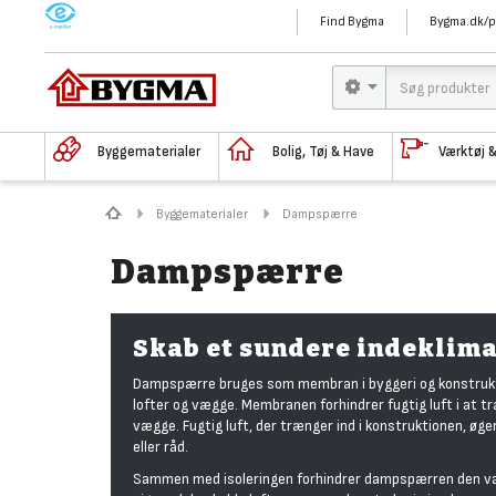
M
Find Bygma
Bygma.dk/p
Byggematerialer
Bolig, Tøj & Have
Værktøj 
Byggematerialer
Dampspærre
Dampspærre
Skab et sundere indeklim
Dampspærre bruges som membran i byggeri og konstruktio
lofter og vægge. Membranen forhindrer fugtig luft i a
vægge. Fugtig luft, der trænger ind i konstruktionen, øg
eller råd.
Sammen med isoleringen forhindrer dampspærren den var