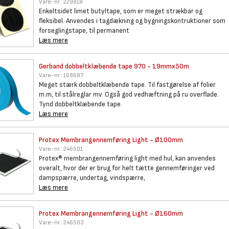
Vare-nr.:
229818
Enkeltsidet limet butyltape, som er meget strækbar og
fleksibel. Anvendes i tagdækning og bygningskontruktioner som
forseglingstape, til permanent
Læs mere
Gerband dobbeltklæbende tape
970 - 19mmx50m
Vare-nr.:
168687
Meget stærk dobbeltklæbende tape. Til fastgørelse af folier
m.m, til stålreglar mv. Også god vedhæftning på ru overflade.
Tynd dobbeltklæbende tape.
Læs mere
Protex Membrangennemføring
Light - Ø100mm
Vare-nr.:
246501
Protex® membrangennemføring light med hul, kan anvendes
overalt, hvor der er brug for helt tætte gennemføringer ved
dampspærre, undertag, vindspærre,
Læs mere
Protex Membrangennemføring
Light - Ø160mm
Vare-nr.:
246503