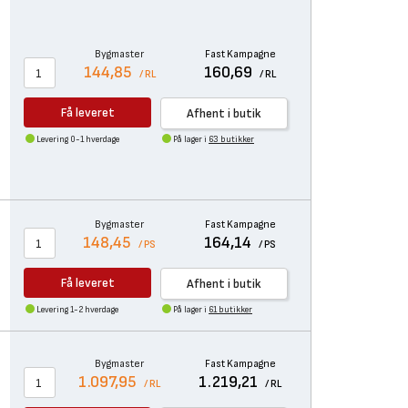
Bygmaster
Fast Kampagne
144,85
160,69
/ RL
/ RL
Få leveret
Afhent i butik
Levering 0-1 hverdage
På lager i
63 butikker
Bygmaster
Fast Kampagne
148,45
164,14
/ PS
/ PS
Få leveret
Afhent i butik
Levering 1-2 hverdage
På lager i
61 butikker
Bygmaster
Fast Kampagne
1.097,95
1.219,21
/ RL
/ RL