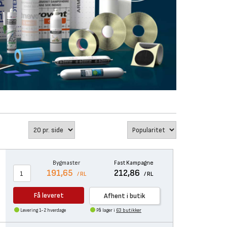
Bygmaster
Fast Kampagne
191,65
212,86
/ RL
/ RL
Få leveret
Afhent i butik
Levering 1-2 hverdage
På lager i
63 butikker