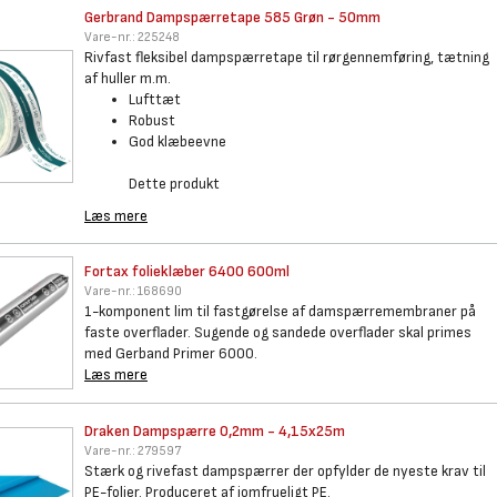
Gerbrand Dampspærretape 585
Grøn - 50mm
Vare-nr.:
225248
Rivfast fleksibel dampspærretape til rørgennemføring, tætning
af huller m.m.
Lufttæt
Robust
God klæbeevne
Dette produkt
Læs mere
Fortax folieklæber 6400 600ml
Vare-nr.:
168690
1-komponent lim til fastgørelse af damspærremembraner på
faste overflader. Sugende og sandede overflader skal primes
med Gerband Primer 6000.
Læs mere
Draken Dampspærre 0,2mm -
4,15x25m
Vare-nr.:
279597
Stærk og rivefast dampspærrer der opfylder de nyeste krav til
PE-folier. Produceret af jomfrueligt PE.