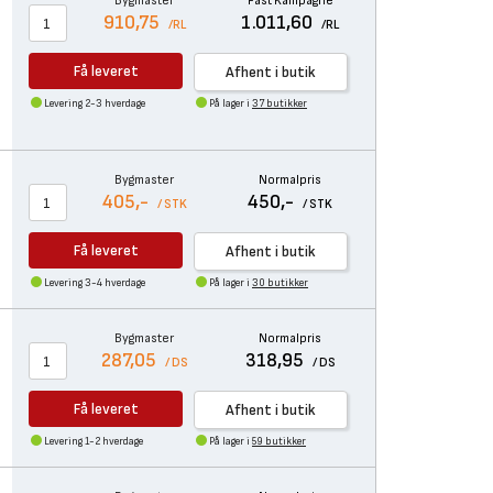
Bygmaster
Fast Kampagne
910,75
1.011,60
/RL
/RL
Få leveret
Afhent i butik
Levering 2-3 hverdage
På lager i
37 butikker
Bygmaster
Normalpris
405,-
450,-
/ STK
/ STK
Få leveret
Afhent i butik
Levering 3-4 hverdage
På lager i
30 butikker
Bygmaster
Normalpris
287,05
318,95
/ DS
/ DS
Få leveret
Afhent i butik
Levering 1-2 hverdage
På lager i
59 butikker