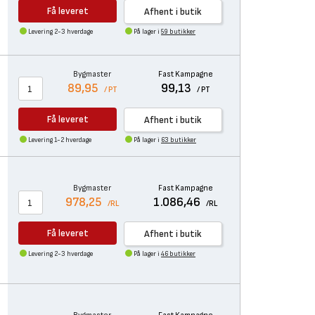
Få leveret
Afhent i butik
Levering 2-3 hverdage
På lager i
59 butikker
Bygmaster
Fast Kampagne
89,95
99,13
/ PT
/ PT
Få leveret
Afhent i butik
Levering 1-2 hverdage
På lager i
63 butikker
Bygmaster
Fast Kampagne
978,25
1.086,46
/RL
/RL
Få leveret
Afhent i butik
Levering 2-3 hverdage
På lager i
46 butikker