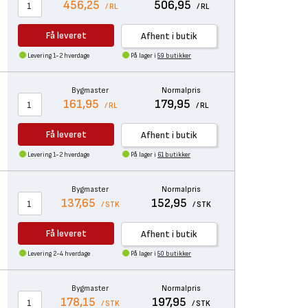
456,25
506,95
/ RL
/ RL
Få leveret
Afhent i butik
Levering 1-2 hverdage
På lager i
59 butikker
Bygmaster
Normalpris
161,95
179,95
/ RL
/ RL
Få leveret
Afhent i butik
Levering 1-2 hverdage
På lager i
61 butikker
Bygmaster
Normalpris
137,65
152,95
/ STK
/ STK
Få leveret
Afhent i butik
Levering 2-4 hverdage
På lager i
50 butikker
Bygmaster
Normalpris
178,15
197,95
/ STK
/ STK