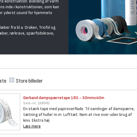
ns konstruktion. Blanding af varm
dens inde i konstruktionen, som kan
 er yderst usund for hjemmets
er fra bl.a. Draken, Triofol og
æber, rørkrave, spærfodskrave,
iste
Store billeder
Gerband dampspærretape 185 -
50mmx40m
Vare-nr.:
168682
En stærk tape med papiroverflade. Til samlinger af damspærre,
tætning af huller m.m. Lufttæt. Nem at rive over uden brug af
kniv. Ekstra høj
Læs mere