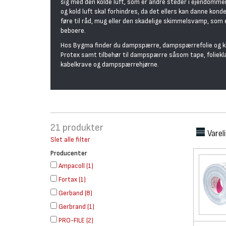
sig med den kolde luft, som er andre steder i ejendomme
og kold luft skal forhindres, da det ellers kan danne kon
føre til råd, mug eller den skadelige skimmelsvamp, som
beboere.
Hos Bygma finder du dampspærre, dampspærrefolie og klæb
Protex samt tilbehør til dampspærre såsom tape, foliekl
kabelkrave og dampspærrehjørne.
21
produkter
Varel
Slet alle filter
Producenter
Ampacoll
(
1
)
Fortax
(
1
)
Gerband
(
8
)
Gerbrand
(
1
)
PRO-FILE
(
2
)