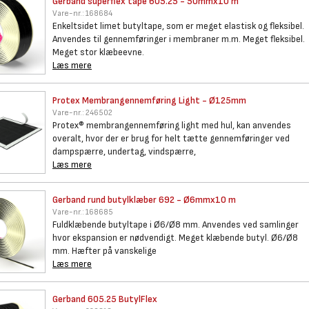
Gerband superflex tape 605.25
- 50mmx10 m
Vare-nr.:
168684
Enkeltsidet limet butyltape, som er meget elastisk og fleksibel.
Anvendes til gennemføringer i membraner m.m. Meget fleksibel.
Meget stor klæbeevne.
Læs mere
Protex Membrangennemføring
Light - Ø125mm
Vare-nr.:
246502
Protex® membrangennemføring light med hul, kan anvendes
overalt, hvor der er brug for helt tætte gennemføringer ved
dampspærre, undertag, vindspærre,
Læs mere
Gerband rund butylklæber 692 -
Ø6mmx10 m
Vare-nr.:
168685
Fuldklæbende butyltape i Ø6/Ø8 mm. Anvendes ved samlinger
hvor ekspansion er nødvendigt. Meget klæbende butyl. Ø6/Ø8
mm. Hæfter på vanskelige
Læs mere
Gerband 605.25 ButylFlex