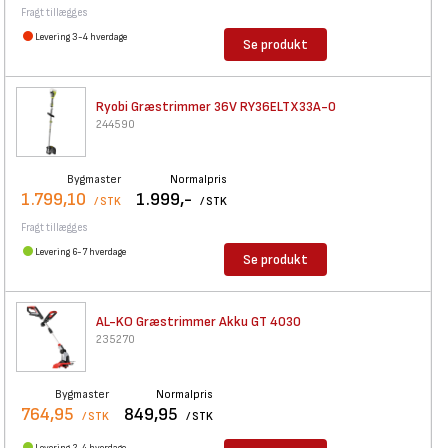
Fragt tillægges
Levering 3-4 hverdage
Se produkt
Ryobi Græstrimmer 36V
RY36ELTX33A-0
244590
Bygmaster
Normalpris
1.799,10
1.999,-
/ STK
/ STK
Fragt tillægges
Levering 6-7 hverdage
Se produkt
AL-KO Græstrimmer Akku GT 4030
235270
Bygmaster
Normalpris
764,95
849,95
/ STK
/ STK
Levering 2-4 hverdage