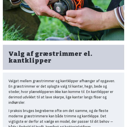
Valg af græstrimmer el.
kantklipper
Valget mellem græstrimmer og kantklipper afhænger af opgaven.
En græstrimmer er det oplagte valg til kanter, hegn, bede og
steder, hvor plæneklipperen ikke kan komme til. En kantklipper er
derimod udviklet til at lave skarpe, lige kanter langs fliser og
indkørsler.
I praksis bruges begreberne ofte om det samme, og de fleste
moderne græstrimmere kan både trimme og kantklippe. Det
vigtigste er derfor at vælge en model, der passer til dit behov –
både i forhold til kraft, komfort og batteriplatform.