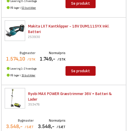
Levering 0-1 hverdage
Se produkt
På lager i
53 butikker
Makita LXT Kantklipper - 18V
DUM111SYX Inkl.
Batteri
253930
Bygmaster
Normalpris
1.574,10
1.749,-
/ STK
/ STK
Levering 1-2 hverdage
Se produkt
På lager i
15 butikker
Ryobi MAX POWER Græstrimmer
36V + Batteri &
Lader
353476
Bygmaster
Normalpris
3.548,-
3.548,-
/ SÆT
/ SÆT