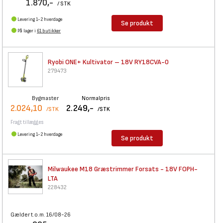
1.870,-
/ STK
Levering 1-2 hverdage
Se produkt
På lager i
61 butikker
Ryobi ONE+ Kultivator – 18V
RY18CVA-0
279473
Bygmaster
Normalpris
2.024,10
2.249,-
/STK
/STK
Fragt tillægges
Levering 1-2 hverdage
Se produkt
Milwaukee M18 Græstrimmer
Forsats - 18V FOPH-
LTA
228432
Gælder t.o.m. 16/08-26