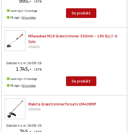
995,-
/ STK
Levering 0-1 hverdage
Se produkt
På lager i
52 butikker
Milwaukee M18 Græstrimmer
350mm - 18V BLLT-0
Solo
254618
Gælder t.o.m. 16/08-26
1.745,-
/ STK
Levering 1-2 hverdage
Se produkt
På lager i
52 butikker
Makita Græstrimmerforsats
EM408MP
300006
Gælder t.o.m. 16/08-26
745,-