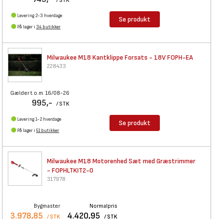
/ STK
Levering 2-3 hverdage
Se produkt
På lager i
34 butikker
Milwaukee M18 Kantklippe
Forsats - 18V FOPH-EA
228433
Gælder t.o.m. 16/08-26
995,-
/ STK
Levering 1-2 hverdage
Se produkt
På lager i
51 butikker
Milwaukee M18 Motorenhed Sæt
med Græstrimmer
- FOPHLTKIT2-0
317978
Bygmaster
Normalpris
3.978,85
4.420,95
/ STK
/ STK