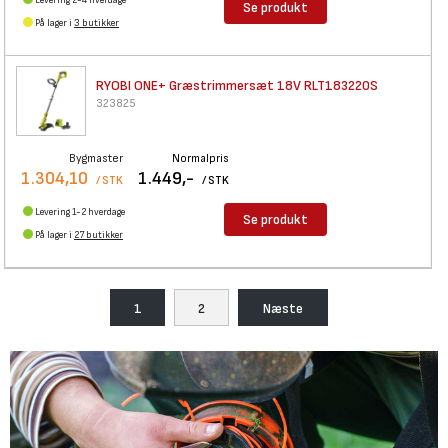
Se produkt
På lager i
3 butikker
RYOBI ONE+ Græstrimmersæt 18V
RLT183220S
323825
Bygmaster
Normalpris
1.304,10
1.449,-
/ STK
/ STK
Levering 1-2 hverdage
Se produkt
På lager i
27 butikker
1
2
Næste