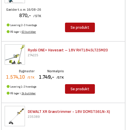
Gælder t.o.m. 16/08-26
870,-
/ STK
Levering 2-3 hverdage
Se produkt
På lager i
63 butikker
Ryobi ONE+ Havesæt – 18V
RHT1845LT25M20
274225
Bygmaster
Normalpris
1.574,10
1.749,-
/STK
/STK
Levering 1-2 hverdage
Se produkt
På lager i
24 butikker
DEWALT XR Græstrimmer - 18V
DCMST561N-XJ
235389