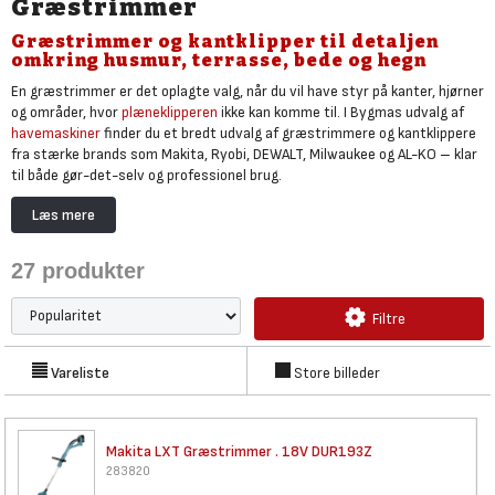
Græstrimmer
Græstrimmer og kantklipper til detaljen
omkring husmur, terrasse, bede og hegn
En græstrimmer er det oplagte valg, når du vil have styr på kanter, hjørner
og områder, hvor
plæneklipperen
ikke kan komme til. I Bygmas udvalg af
havemaskiner
finder du et bredt udvalg af græstrimmere og kantklippere
fra stærke brands som Makita, Ryobi, DEWALT, Milwaukee og AL-KO – klar
til både gør-det-selv og professionel brug.
Vælg mellem batteridrevne græstrimmere, elektriske modeller eller
Læs mere
kraftigere løsninger alt efter behov. De fleste modeller indgår i
producenternes batteriplatforme, så du kan bruge samme batteri på
27
produkter
tværs af dine maskiner. Uanset om du skal trimme langs fliser, hegn eller
bede, finder du en løsning, der matcher både opgave og komfort.
Filtre
Se udvalget her på siden, og find den græstrimmer, der passer til din have
og dit behov – med mulighed for hurtig levering eller afhentning
i din
lokale Bygma
.
Vareliste
Store billeder
Makita LXT Græstrimmer . 18V
DUR193Z
283820