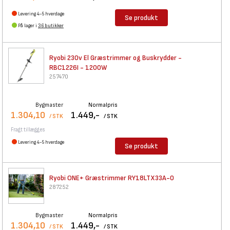
Levering 4-5 hverdage
Se produkt
På lager i
36 butikker
Ryobi 230v El Græstrimmer og
Buskrydder -
RBC1226I - 1200W
257470
Bygmaster
Normalpris
1.304,10
1.449,-
/ STK
/ STK
Fragt tillægges
Levering 4-5 hverdage
Se produkt
Ryobi ONE+ Græstrimmer
RY18LTX33A-0
287252
Bygmaster
Normalpris
1.304,10
1.449,-
/ STK
/ STK