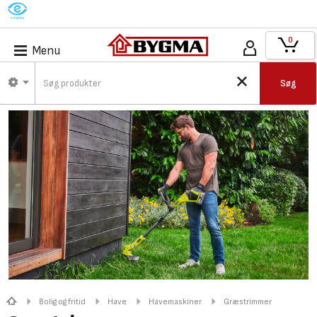
M
0
Menu
Søg
Bolig og fritid
Have
Havemaskiner
Græstrimmer