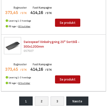
Bygmaster
Fast Kampagne
373,45
414,16
/ STK
/ STK
Levering 1-3 hverdage
Se produkt
På lager i
60 butikker
Swisspearl Vinkelrygning 20°
Sortblå -
300x1200mm
057507
Bygmaster
Fast Kampagne
373,45
414,16
/ STK
/ STK
Levering 1-3 hverdage
Se produkt
På lager i
62 butikker
1
2
3
Næste