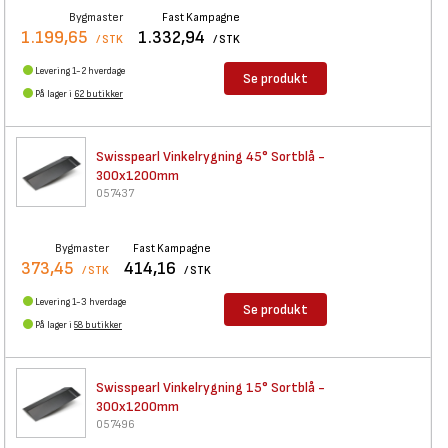
Bygmaster
Fast Kampagne
1.199,65
1.332,94
/ STK
/ STK
Levering 1-2 hverdage
Se produkt
På lager i
62 butikker
Swisspearl Vinkelrygning 45°
Sortblå -
300x1200mm
057437
Bygmaster
Fast Kampagne
373,45
414,16
/ STK
/ STK
Levering 1-3 hverdage
Se produkt
På lager i
58 butikker
Swisspearl Vinkelrygning 15°
Sortblå -
300x1200mm
057496