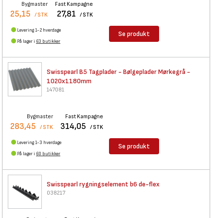
Bygmaster
Fast Kampagne
25,15
27,81
/ STK
/ STK
Levering 1-2 hverdage
Se produkt
På lager i
63 butikker
Swisspearl B5 Tagplader -
Bølgeplader Mørkegrå -
1020x1180mm
147081
Bygmaster
Fast Kampagne
283,45
314,05
/ STK
/ STK
Levering 1-3 hverdage
Se produkt
På lager i
60 butikker
Swisspearl rygningselement b6
de-flex
038217