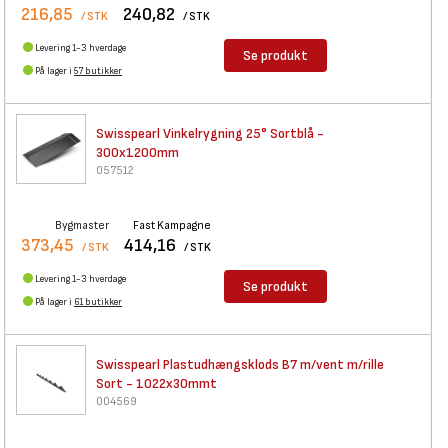
216,85
240,82
/ STK
/ STK
Levering 1-3 hverdage
Se produkt
På lager i
57 butikker
Swisspearl Vinkelrygning 25°
Sortblå -
300x1200mm
057512
Bygmaster
Fast Kampagne
373,45
414,16
/ STK
/ STK
Levering 1-3 hverdage
Se produkt
På lager i
61 butikker
Swisspearl Plastudhængsklods
B7 m/vent m/rille
Sort - 1022x30mmt
004569