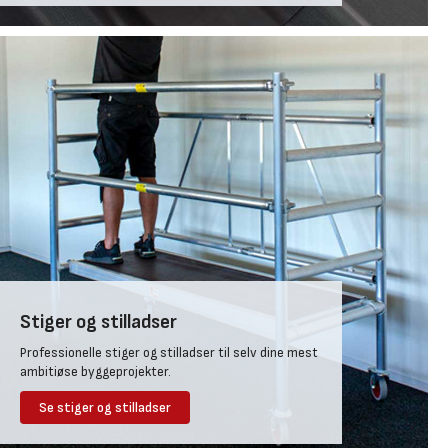
målene 1100x570mm, der også kan fås med enten fuldkant eller
med hjørneafskæringer.
Bølgepladerne B5 med målene 1020x1180mm og B9-S max med
målene 1167x1180mm er i mørkegrå uden overflademaling og fås
også med fuld kant eller hjørneafskæringer.
Hos dit lokale byggecenter får du også vejledning i valg af
lægter i
træ
, skruer og værktøj til arbejdet.
Stiger og stilladser
Professionelle stiger og stilladser til selv dine mest
ambitiøse byggeprojekter.
Se stiger og stilladser