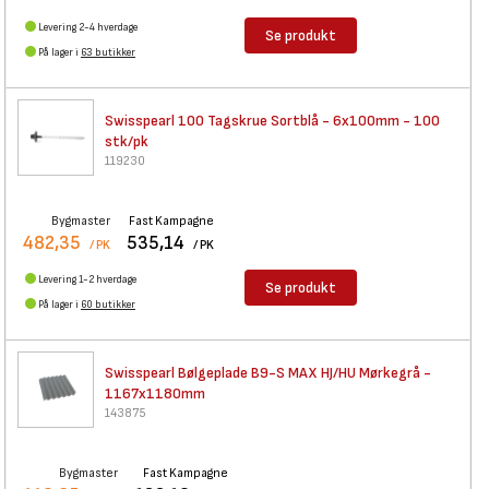
Levering 2-4 hverdage
Se produkt
På lager i
63 butikker
Swisspearl 100 Tagskrue
Sortblå - 6x100mm - 100
stk/pk
119230
Bygmaster
Fast Kampagne
482,35
535,14
/ PK
/ PK
Levering 1-2 hverdage
Se produkt
På lager i
60 butikker
Swisspearl Bølgeplade B9-S MAX
HJ/HU Mørkegrå -
1167x1180mm
143875
Bygmaster
Fast Kampagne