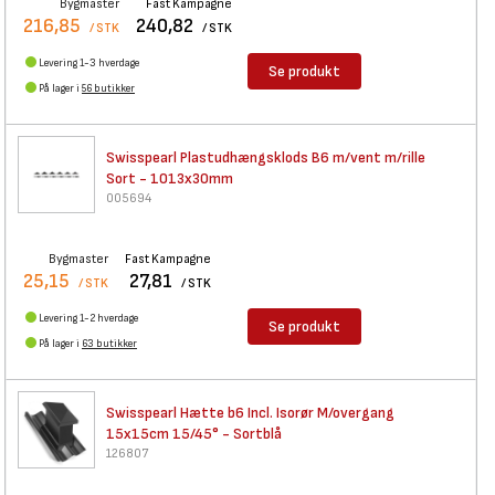
Bygmaster
Fast Kampagne
216,85
240,82
/ STK
/ STK
Levering 1-3 hverdage
Se produkt
På lager i
56 butikker
Swisspearl Plastudhængsklods
B6 m/vent m/rille
Sort - 1013x30mm
005694
Bygmaster
Fast Kampagne
25,15
27,81
/ STK
/ STK
Levering 1-2 hverdage
Se produkt
På lager i
63 butikker
Swisspearl Hætte b6 Incl.
Isorør M/overgang
15x15cm 15/45° - Sortblå
126807