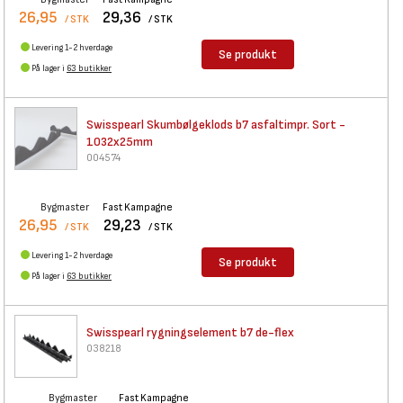
26,95
29,36
/ STK
/ STK
Levering 1-2 hverdage
Se produkt
På lager i
63 butikker
Swisspearl Skumbølgeklods b7
asfaltimpr. Sort -
1032x25mm
004574
Bygmaster
Fast Kampagne
26,95
29,23
/ STK
/ STK
Levering 1-2 hverdage
Se produkt
På lager i
63 butikker
Swisspearl rygningselement b7
de-flex
038218
Bygmaster
Fast Kampagne