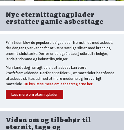
B5
B6
B7
Egenskab
tagplader
tagplader
tagplader
Nye eternittagtagplader
erstatter gamle asbesttage
Mål (mm)
1020 x 1180
1090 x 1180
1100 x 570
Vægt
14,10 kg
17,90 kg
8,41 kg
Før i tiden blev de populære bølgeplader fremstillet med asbest,
Flere
Flere
Flere
Farver
der dengang var kendt for at være særligt sikret mod brand og
forskellige
forskellige
forskellige
enormt slidstærkt. Derfor er de også stadig udbredt i boliger,
landejendomme og industribygninger.
Ubehandlet
Ubehandlet
cementgrå
cementgrå
Man fandt dog hurtigt ud af, at asbest kan være
Vandbaseret
kræftfremkaldende. Derfor anbefaler vi, at materialer bestående
Overflade
eller
eller
akrylmaling
af asbest skiftes ud med et mere moderne og forsvarligt
vandbaseret
vandbaseret
materiale.
Du køn læse mere om asbestreglerne her.
akrylmaling
akrylmaling
Læs mere om eternitplader
Garanti
15 år
15 år
15 år
Tage før 1984 bør undersøges før udskiftning
Særligt huse, landejendomme og industribyggeri af ældre dato har
Montagebredde
Ca. 1016
Ca. 1016
Ca. 1022
tagkonstruktioner der indeholder asbest. Taget kan med fordel
Landbrug
udskiftes med moderne Cembrit fibercement bølgeplader.
Viden om og tilbehør til
Landbrug
Industri
Store tage
Industri
eternit, tage og
Det er primært eternitplader fra før 1984 der indeholder asbest,
Parcelhuse