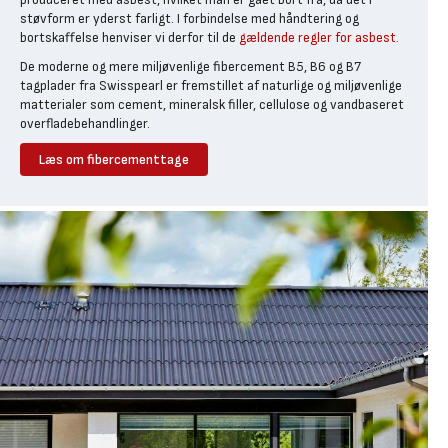
støvform er yderst farligt. I forbindelse med håndtering og
bortskaffelse henviser vi derfor til de
gældende regler for asbest.
De moderne og mere miljøvenlige fibercement B5, B6 og B7
tagplader fra Swisspearl er fremstillet af naturlige og miljøvenlige
matterialer som cement, mineralsk filler, cellulose og vandbaseret
overfladebehandlinger.
Læs om fibercementtage
Eternitplader med 15 års
garanti
Tagpladerne er næsten vedligeholdelsesfrie og bevarer den stærke
og flotte overflade i årtier. Hvis montagevejledningen følges, er der
15 års garanti på
Swisspearl
bølgeplader / eternitplader - dette er
også grunden til at de er så populære.
Eternitpladerne fås i flere forskellige typer, farver og størrelser.
Kontakt din lokale Bygma
, hvis du søger bestemte plader der ikke
findes på Bygma.dk.
Et overblik over eternit
tagplader