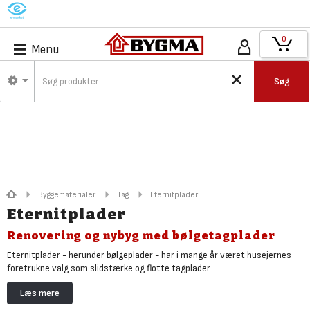
M
0
Menu
Søg
Byggematerialer
Tag
Eternitplader
Eternitplader
Renovering og nybyg med bølgetagplader
Eternitplader - herunder bølgeplader - har i mange år været husejernes
foretrukne valg som slidstærke og flotte tagplader.
I Bygmas udvalg er alle Cembrit plader lavet af fibercement og kan trygt
Læs mere
bruges som eternittag eller som facadebeklædning.