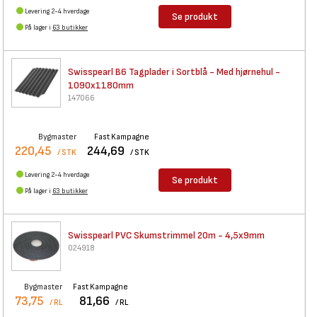
Levering 2-4 hverdage
Se produkt
På lager i
63 butikker
Swisspearl B6 Tagplader i
Sortblå - Med hjørnehul -
1090x1180mm
147066
Bygmaster
Fast Kampagne
220,45
244,69
/ STK
/ STK
Levering 2-4 hverdage
Se produkt
På lager i
63 butikker
Swisspearl PVC Skumstrimmel
20m - 4,5x9mm
024918
Bygmaster
Fast Kampagne
73,75
81,66
/ RL
/ RL