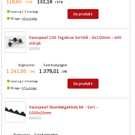
119,65
132,18
/ STK
/ STK
Levering 1-3 hverdage
Se produkt
På lager i
49 butikker
Swisspearl 100 Tagskrue
Sortblå - 6x100mm - 400
stk/pk
119229
Bygmaster
Fast Kampagne
1.241,95
1.379,01
/ PK
/ PK
Levering 1-2 hverdage
Se produkt
På lager i
57 butikker
Swisspearl Skumbølgeklods b6 -
Sort -
1032x25mm
004573
Bygmaster
Fast Kampagne