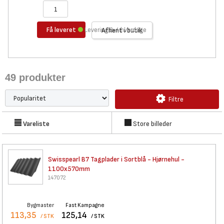
Få leveret
Levering 2-4 hverdage
Afhent i butik
49
produkter
Filtre
Vareliste
Store billeder
Swisspearl B7 Tagplader i
Sortblå - Hjørnehul -
1100x570mm
147072
Bygmaster
Fast Kampagne
113,35
125,14
/ STK
/ STK