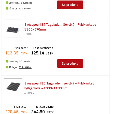
Levering 1-2 hverdage
Se produkt
På lager i
62 butikker
Swisspearl B7 Tagplader i
Sortblå - Fuldkantede -
1100x570mm
148069
Bygmaster
Fast Kampagne
113,35
125,14
/ STK
/ STK
Levering 2-4 hverdage
Se produkt
På lager i
63 butikker
Swisspearl B6 Tagplader i
sortblå - Fuldkantet
bølgeplade - 1090x1180mm
148061
Bygmaster
Fast Kampagne
220,45
244,69
/ STK
/ STK