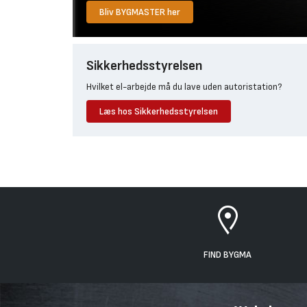
Bliv BYGMASTER her
Sikkerhedsstyrelsen
Hvilket el-arbejde må du lave uden autoristation?
Læs hos Sikkerhedsstyrelsen
FIND BYGMA