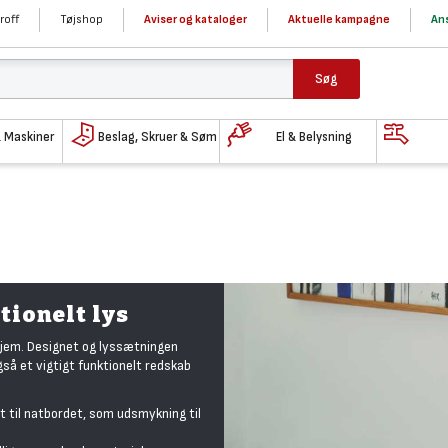
roff
Tøjshop
Aviser og kataloger
Aktuelle kampagne
Ans
Søg
& Maskiner
Beslag, Skruer & Søm
El & Belysning
tionelt lys
hjem. Designet og lyssætningen
gså et vigtigt funktionelt redskab
 til natbordet, som udsmykning til