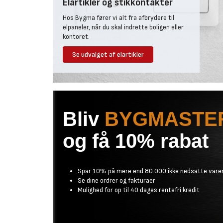
Elartikler og stikkontakter
udendørslamper til opsætning i indkørslen til praktiske
Hos Bygma fører vi alt fra afbrydere til
elpaneler, når du skal indrette boligen eller
kontoret.
Se udvalget af elartikler
Bliv
BYGMASTE
og få 10% rabat
Spar 10% på mere end 80.000 ikke nedsatte vare
Se dine ordrer og fakturaer
Mulighed for op til 40 dages rentefri kredit