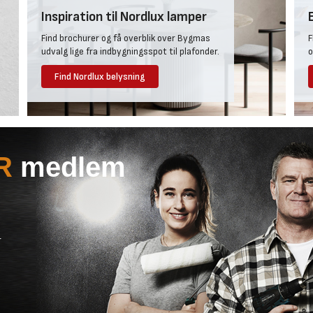
 indbygningsspots.
æstetisk.
Inspiration til Nordlux lamper
Uanset om du vælger Nordlux Alani
Find brochurer og få overblik over Bygmas
F
fra reoler, borde og hylder i dine v
udvalg lige fra indbygningsspot til plafonder.
o
Find Nordlux belysning
R
medlem
r