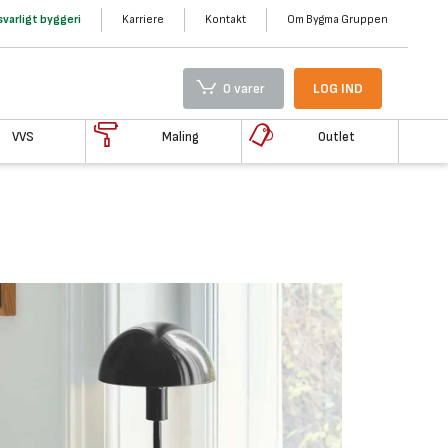
varligt byggeri
Karriere
Kontakt
Om Bygma Gruppen
0 varer
LOG IND
VVS
Maling
Outlet