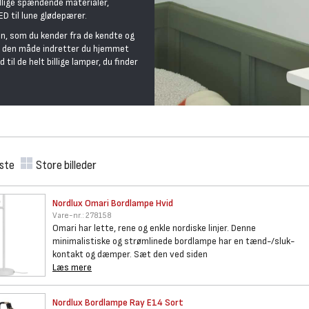
llige spændende materialer,
LED til lune glødepærer.
on, som du kender fra de kendte og
På den måde indretter du hjemmet
til de helt billige lamper, du finder
iste
Store billeder
Nordlux Omari Bordlampe Hvid
Vare-nr.:
278158
Omari har lette, rene og enkle nordiske linjer. Denne
minimalistiske og strømlinede bordlampe har en tænd-/sluk-
kontakt og dæmper. Sæt den ved siden
Læs mere
Nordlux Bordlampe Ray E14 Sort