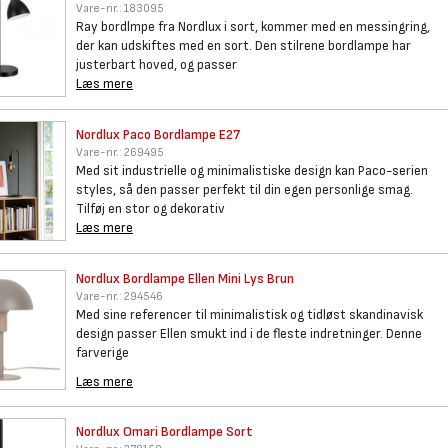
Vare-nr.:
183095
Ray bordlmpe fra Nordlux i sort, kommer med en messingring,
der kan udskiftes med en sort. Den stilrene bordlampe har
justerbart hoved, og passer
Læs mere
Nordlux Paco Bordlampe E27
Vare-nr.:
269495
Med sit industrielle og minimalistiske design kan Paco-serien
styles, så den passer perfekt til din egen personlige smag.
Tilføj en stor og dekorativ
Læs mere
Nordlux Bordlampe Ellen Mini
Lys Brun
Vare-nr.:
294546
Med sine referencer til minimalistisk og tidløst skandinavisk
design passer Ellen smukt ind i de fleste indretninger. Denne
farverige
Læs mere
Nordlux Omari Bordlampe Sort