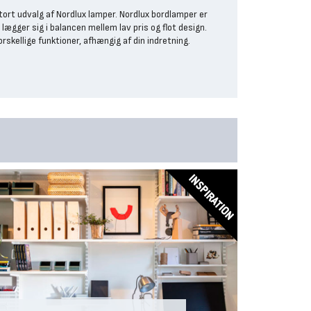
tort udvalg af Nordlux lamper. Nordlux bordlamper er
r lægger sig i balancen mellem lav pris og flot design.
skellige funktioner, afhængig af din indretning.
r på funktion, og sender hovedparten af lyset i én
kal den derfor ikke være særlig kraftig, men være nem
ition.
nerelt oplysning af dine værelser. Typisk er det lofts-
dangens belysning af værelserne, men en bordlampe
lle belysning i hjemme.
preder lyset godt og bidrager til den generelle
rimentere lidt med pærens lysstyrke. En for stærk pære
ubehagelig.
å funktionelle bordlamper til kontorbordet, er mange af
mest velegnede til at sprede stemning og bidrage