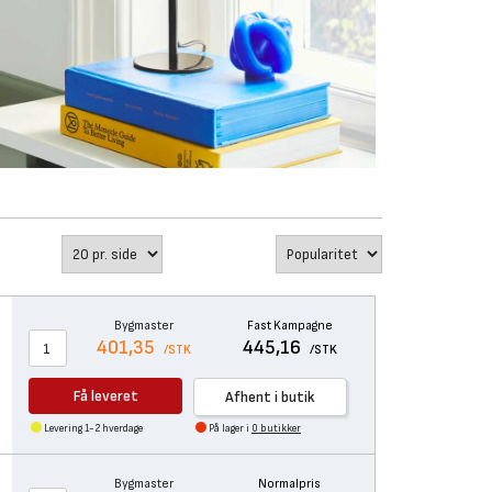
Bygmaster
Fast Kampagne
401,35
445,16
/STK
/STK
Få leveret
Afhent i butik
Levering 1-2 hverdage
På lager i
0 butikker
Bygmaster
Normalpris