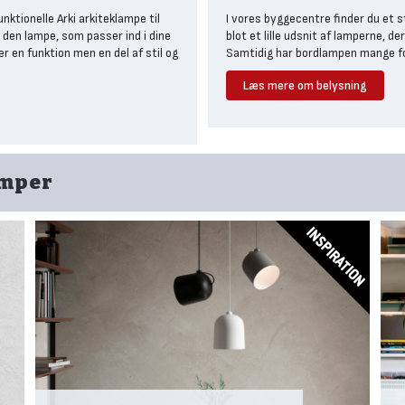
ktionelle Arki arkiteklampe til
I vores byggecentre finder du et s
s den lampe, som passer ind i dine
blot et lille udsnit af lamperne, de
r en funktion men en del af stil og
Samtidig har bordlampen mange for
Læs mere om belysning
Lamper til arbejdsbrug
 gør, at Nordlux lamper både er
som stil-ikon i det private
Bordlamper til arbejdsbrug foksure
nyttige retning. Af samme årsag s
ter til det professionelle byggeri
at placere og justere i højde og pos
ores udvalg af bordlamper hos
amper
Generel belysning
Uanset type bidrager lamper til ge
og væglamper, der varetager hver
 lokale byggecenter. Derfor
kan sagtens bidrage til den genere
 inspirere til valg af Nordlux
Især bordlamper med lyse skærme s
belysning - her skal du dog ekspe
kan også gøre lampens udstråling 
Pynt og hyggebelysning
endørslamper kan du også hente
Selvom vi på Bygma.dk fokuserer p
f hele hjemmet. Lige fra
Nordlux bordlamper først og frem