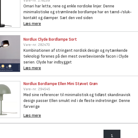
Vare-nr.:
278159
Omari har lette, rene og enkle nordiske linjer. Denne
minimalistiske og strømlinede bordlampe har en tænd-/sluk-
kontakt og dæmper. Sæt den ved siden
Læs mere
Nordlux Clyde Bordlampe Sort
Vare-nr.:
282470
Kombinationen af stringent nordisk design og nytænkende
teknologi forenes på den mest overbevisende facon i Clyde
serien. Clyde har indbygget
Læs mere
Nordlux Bordlampe Ellen Mini
Støvet Grøn
Vare-nr.:
294545
Med sine referencer til minimalistisk og tidløst skandinavisk
design passer Ellen smukt ind i de fleste indretninger. Denne
farverige
Læs mere
1