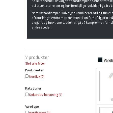
Kollektionerne i udvalget af bordlamper spænder forske
stilarter, størrelser og har forskellige lyskilder, lige fra 
Nordlux bordlamper i udvalget kombinerer stil og funkti
oftest langt dyrere mærker, men til en fornuftig pris. 
elegant og funktionelt, uden at gå på kompromis i forhold 
andre steder.
7
produkter
Varel
Slet alle filter
Producenter
Nordlux
(
7
)
Kategorier
Dekorativ belysning
(
7
)
Varetype
Bordlamper
(
7
)