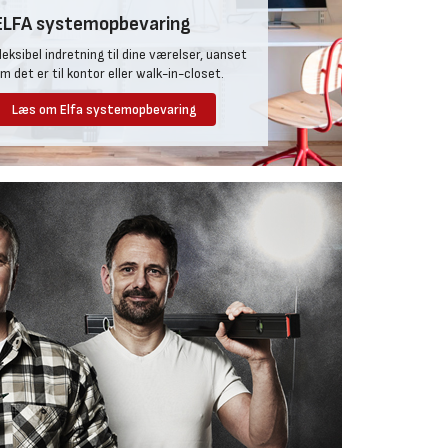
ELFA systemopbevaring
s, Caché eller Bretagne får smuk og hyggelig belysning
leksibel indretning til dine værelser, uanset
ærelser.
m det er til kontor eller walk-in-closet.
Læs om Elfa systemopbevaring