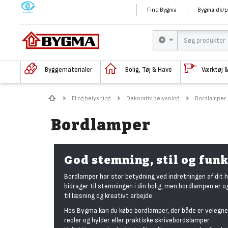
M
Find Bygma
Bygma.dk/p
Byggematerialer
Bolig, Tøj & Have
Værktøj 
El og belysning
Dekorativ belysning
Bordlamper
Bordlamper
God stemning, stil og funk
Bordlamper har stor betydning ved indretningen af dit 
bidrager til stemningen i din bolig, men bordlampen er o
til læsning og kreativt arbejde.
Hos Bygma kan du købe bordlamper, der både er velegnet
reoler og hylder eller praktiske skrivebordslamper.