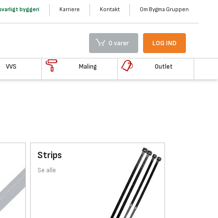
varligt byggeri
Karriere
Kontakt
Om Bygma Gruppen
0 varer
LOG IND
VVS
Maling
Outlet
Strips
Se alle