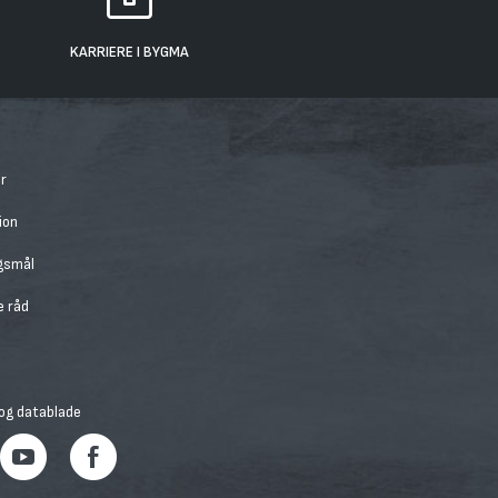
KARRIERE I BYGMA
r
ion
rgsmål
e råd
 og datablade