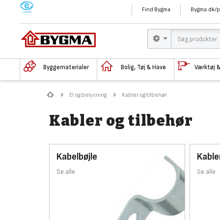
M
Find Bygma
Bygma.dk/p
Byggematerialer
Bolig, Tøj & Have
Værktøj 
El og belysning
Kabler og tilbehør
Kabler og tilbehør
Kabelbøjle
Kable
Se alle
Se alle