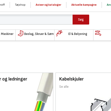
roff
Tøjshop
Aviser og kataloger
Aktuelle kampagne
Ans
Søg
& Maskiner
Beslag, Skruer & Søm
El & Belysning
r og ledninger
Kabelskjuler
Se alle