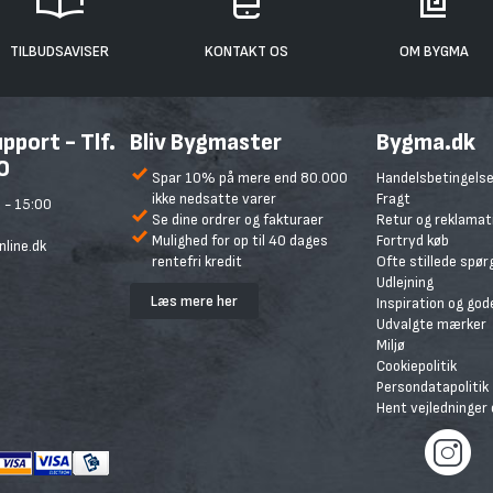
TILBUDSAVISER
KONTAKT OS
OM BYGMA
port - Tlf.
Bliv Bygmaster
Bygma.dk
0
Spar 10% på mere end 80.000
Handelsbetingelse
ikke nedsatte varer
Fragt
 - 15:00
Se dine ordrer og fakturaer
Retur og reklamat
Mulighed for op til 40 dages
Fortryd køb
line.dk
rentefri kredit
Ofte stillede spø
Udlejning
Læs mere her
Inspiration og god
Udvalgte mærker
Miljø
Cookiepolitik
Persondatapolitik
Hent vejledninger