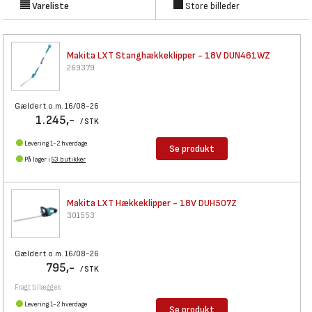
dine behov. Vælg mellem velkendte mærker som Makita, DEWALT, Ryobi,
Vareliste
Store billeder
AL-KO, Nilfisk og Milwaukee – og har du brug får
tilbehør eller reservedele
til dine havemaskiner
, kan du også købe det hos Bygma.
Makita LXT Stanghækkeklipper -
18V DUN461WZ
269379
Gælder t.o.m. 16/08-26
1.245,-
/ STK
Levering 1-2 hverdage
Se produkt
På lager i
53 butikker
Makita LXT Hækkeklipper - 18V
DUH507Z
301553
Gælder t.o.m. 16/08-26
795,-
/ STK
Fragt tillægges
Levering 1-2 hverdage
Se produkt