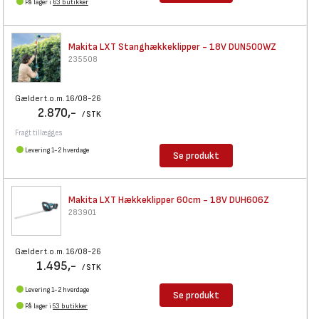
På lager i
63 butikker
Makita LXT Stanghækkeklipper -
18V DUN500WZ
235508
Gælder t.o.m. 16/08-26
2.870,-
/ STK
Fragt tillægges
Levering 1-2 hverdage
Se produkt
Makita LXT Hækkeklipper 60cm -
18V DUH606Z
283901
Gælder t.o.m. 16/08-26
1.495,-
/ STK
Levering 1-2 hverdage
Se produkt
På lager i
53 butikker