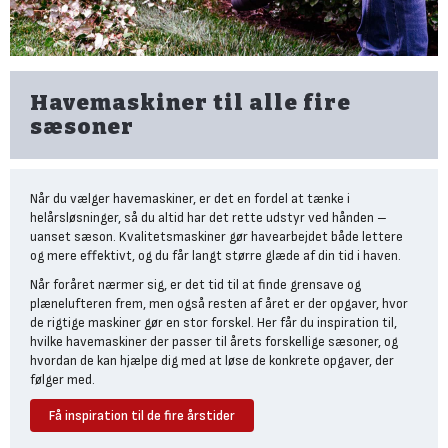
Det arbejde, der normalt ville kræve meget tid og fysisk indsats
med
havesaks
eller kratrydder, klares nemt og effektivt med en
buskrydder. Buskrydderens tunge og skarpe klinge skærer hurtigt
igennem selv sejt krat, så du let kan samle affaldet sammen og
Havemaskiner til alle fire
komme videre til sjovere haveopgaver.
sæsoner
Hækkeklipper til skånsom
klipning af hække og buske
Når du vælger havemaskiner, er det en fordel at tænke i
Der er ingen tvivl om, at den
batteridrevne hækkeklipper
gør det
helårsløsninger, så du altid har det rette udstyr ved hånden –
hurtigere at forskønne de levende hegn.
uanset sæson. Kvalitetsmaskiner gør havearbejdet både lettere
Hos Bygma finder du et stort udvalg af både 18V, 36V og 230V
og mere effektivt, og du får langt større glæde af din tid i haven.
hækkeklippere, som gør vedligehold af hækkene nemt, uanset om
Når foråret nærmer sig, er det tid til at finde grensave og
du skal bruge en hækkeklipper med langt sværd eller
plænelufteren frem, men også resten af året er der opgaver, hvor
teleskopstang.
de rigtige maskiner gør en stor forskel. Her får du inspiration til,
Med en stor klinge og øvelse får du hurtigt dækket de store arealer,
hvilke havemaskiner der passer til årets forskellige sæsoner, og
mens du kæler for detaljen med den lille klinge og hækkesaksen.
hvordan de kan hjælpe dig med at løse de konkrete opgaver, der
følger med.
Motorsave og grensave til
fældning og beskæring i det
Få inspiration til de fire årstider
Plænelufter og havefræser til
tidlige forår