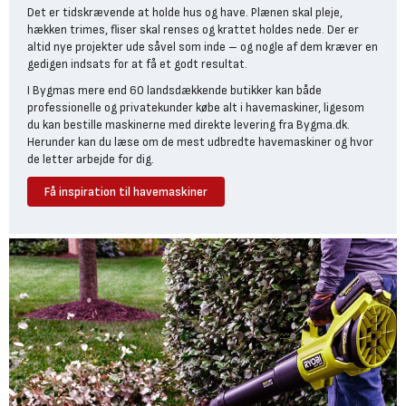
Det er tidskrævende at holde hus og have. Plænen skal pleje,
hækken trimes, fliser skal renses og krattet holdes nede. Der er
altid nye projekter ude såvel som inde – og nogle af dem kræver en
gedigen indsats for at få et godt resultat.
I Bygmas mere end 60 landsdækkende butikker kan både
professionelle og privatekunder købe alt i havemaskiner, ligesom
du kan bestille maskinerne med direkte levering fra Bygma.dk.
Herunder kan du læse om de mest udbredte havemaskiner og hvor
de letter arbejde for dig.
Få inspiration til havemaskiner
Buskrydderen er den
hårdarbejdende kratrydder
Genstridigt ukrudt og store buske er absolut ikke hækkeklipperens
bedste ven. Her er en
buskrydder
det oplagte valg. Buskrydderen
er en kraftfuld havemaskine, der minder om en græstrimmer, fordi
den har en roterende klinge eller tråd, men som tager hårdt fat og
fjerner nget højt græs, tæt krat, ukrudt og mindre buske – selv på
ujævnt terræn og steder, hvor plæneklipperen ikke kan komme til.
Med en buskrydder kan du hurtigt rydde overgroede områder,
fjerne uønsket vegetation langs hegn, stier og bede samt holde
kanter og skråninger fri for ukrudt.