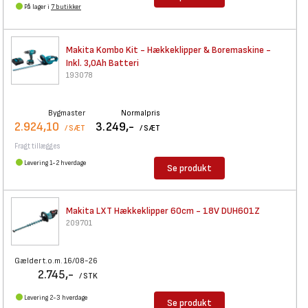
På lager i
7 butikker
Makita Kombo Kit -
Hækkeklipper & Boremaskine -
Inkl. 3,0Ah Batteri
193078
Bygmaster
Normalpris
2.924,10
3.249,-
/ SÆT
/ SÆT
Fragt tillægges
Levering 1-2 hverdage
Se produkt
Makita LXT Hækkeklipper 60cm -
18V DUH601Z
209701
Gælder t.o.m. 16/08-26
2.745,-
/ STK
Levering 2-3 hverdage
Se produkt