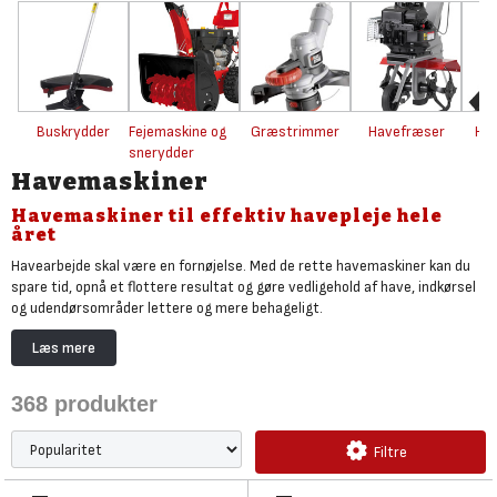
Buskrydder
Fejemaskine og
Græstrimmer
Havefræser
Hæk
snerydder
Havemaskiner
Havemaskiner til effektiv havepleje hele
året
Havearbejde skal være en fornøjelse. Med de rette havemaskiner kan du
spare tid, opnå et flottere resultat og gøre vedligehold af have, indkørsel
og udendørsområder lettere og mere behageligt.
Hos Bygma finder du et stort udvalg af havemaskiner i bedste kvalitet,
Læs mere
der er velegnet til både privat og professionelt brug – fra batteridrevne
18V og 36V modeller til kraftige benzinmaskiner eller modeller med 230V,
368
produkter
når du har brug for at kunne arbejde uden batterier der løber tør for
strøm.
Filtre
Uanset om du har en lille byhave eller et stort villakvarter med mange
kvadratmeter, kan du sammensætte de maskiner, der passer præcist til