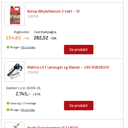
Borup Alkylatbenzin 2 takt -
5l
199319
Bygmaster
Fast Kampagne
254,65
282,52
/ DK
/ DK
På lager i
63 butikker
Se produkt
Makita LXT Løvsuger og blæser
- 18V DUB363ZV
235262
Gælder t.o.m. 16/08-26
2.745,-
/ STK
Levering 1-2 hverdage
Se produkt
På lager i
50 butikker
Ryobi Græstrimmer OLT1832A