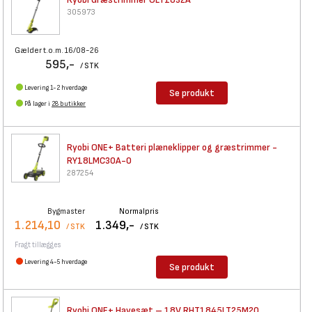
305973
Gælder t.o.m. 16/08-26
595,-
/ STK
Levering 1-2 hverdage
Se produkt
På lager i
28 butikker
Ryobi ONE+ Batteri
plæneklipper og græstrimmer -
RY18LMC30A-0
287254
Bygmaster
Normalpris
1.214,10
1.349,-
/ STK
/ STK
Fragt tillægges
Levering 4-5 hverdage
Se produkt
Ryobi ONE+ Havesæt – 18V
RHT1845LT25M20