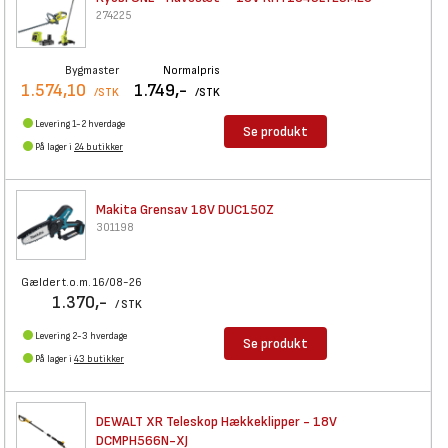
274225
Bygmaster
Normalpris
1.574,10
1.749,-
/STK
/STK
Levering 1-2 hverdage
Se produkt
På lager i
24 butikker
Makita Grensav 18V DUC150Z
301198
Gælder t.o.m. 16/08-26
1.370,-
/ STK
Levering 2-3 hverdage
Se produkt
På lager i
43 butikker
DEWALT XR Teleskop
Hækkeklipper - 18V
DCMPH566N-XJ