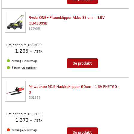
Ryobi ONE+ Plæneklipper Akku
33 cm – 18V
OLM1833B
257458
Gælder t.o.m. 16/08-26
1.295,-
/ STK
Levering 1-2 hverdage
Se produkt
På lager i
21 butikker
Milwaukee M18 Hækkeklipper
60cm - 18V FHET60-
0
301896
Gælder t.o.m. 16/08-26
1.370,-
/ STK
Levering 4-5 hverdage
Se produkt