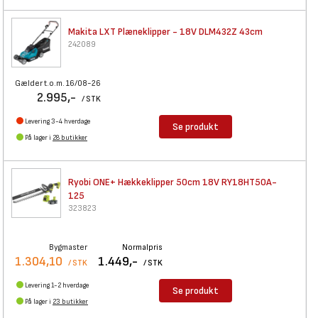
Makita LXT Plæneklipper - 18V
DLM432Z 43cm
242089
Gælder t.o.m. 16/08-26
2.995,-
/ STK
Levering 3-4 hverdage
Se produkt
På lager i
28 butikker
Ryobi ONE+ Hækkeklipper 50cm
18V RY18HT50A-
125
323823
Bygmaster
Normalpris
1.304,10
1.449,-
/ STK
/ STK
Levering 1-2 hverdage
Se produkt
På lager i
23 butikker