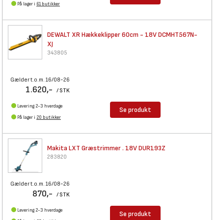
På lager i
61 butikker
DEWALT XR Hækkeklipper 60cm -
18V DCMHT567N-
XJ
343805
Gælder t.o.m. 16/08-26
1.620,-
/ STK
Levering 2-3 hverdage
Se produkt
På lager i
20 butikker
Makita LXT Græstrimmer . 18V
DUR193Z
283820
Gælder t.o.m. 16/08-26
870,-
/ STK
Levering 2-3 hverdage
Se produkt