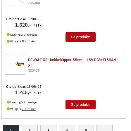
235388
Gælder t.o.m. 16/08-26
1.620,-
/ STK
Levering 2-3 hverdage
Se produkt
På lager i
56 butikker
DEWALT XR Hækkeklipper 55cm -
18V DCMHT564N-
XJ
323405
Gælder t.o.m. 16/08-26
1.245,-
/ STK
Levering 1-2 hverdage
Se produkt
På lager i
58 butikker
1
2
3
4
5
...