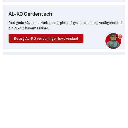
til én.
AL-KO Gardentech
Find gode råd til hækkeklipning, pleje af græsplænen og vedligehold af
din AL-KO havemaskiner.
1
Besøg AL-KO vejledninger (nyt vindue)
Ryobi manualer
Find manualer og reservedele direkte på Ryobi Danmarks hjemmeside.
Find manualer (nyt vindue)