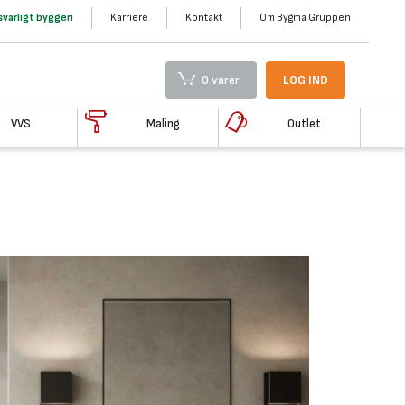
varligt byggeri
Karriere
Kontakt
Om Bygma Gruppen
0 varer
LOG IND
VVS
Maling
Outlet