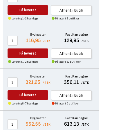
Få leveret
Afhent i butik
Levering 1-2 hverdage
På lager i
6 butikker
Bygmaster
Fast Kampagne
116,95
129,95
/STK
/STK
Få leveret
Afhent i butik
Levering 1-2 hverdage
På lager i
22 butikker
Bygmaster
Fast Kampagne
321,25
356,11
/ STK
/ STK
Få leveret
Afhent i butik
Levering 5-7 hverdage
På lager i
0 butikker
Bygmaster
Fast Kampagne
552,55
613,13
/STK
/STK