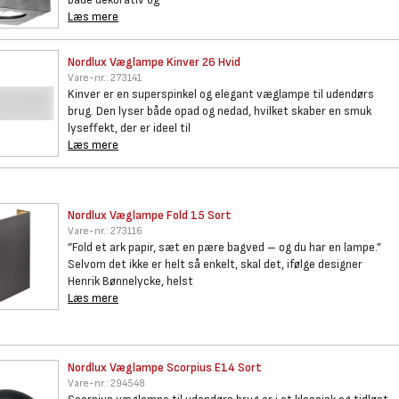
Læs mere
Nordlux Væglampe Kinver 26
Hvid
Vare-nr.:
273141
Kinver er en superspinkel og elegant væglampe til udendørs
brug. Den lyser både opad og nedad, hvilket skaber en smuk
lyseffekt, der er ideel til
Læs mere
Nordlux Væglampe Fold 15 Sort
Vare-nr.:
273116
”Fold et ark papir, sæt en pære bagved – og du har en lampe.”
Selvom det ikke er helt så enkelt, skal det, ifølge designer
Henrik Bønnelycke, helst
Læs mere
Nordlux Væglampe Scorpius E14
Sort
Vare-nr.:
294548