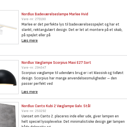
Nordlux Badeværelseslampe
Marlee Hvid
Vare-nr.:
273190
Marlee er det perfekte lys til badeværelsesspejlet og har et
slankt, rektangulært design. Det er let at montere på et skab,
på spejlet eller på
Læs mere
Nordlux Væglampe Scorpius Maxi
E27 Sort
Vare-nr.:
294547
Scorpius væglampe til udendørs brug er i et klassisk og tidløst
design. Scorpius har mange anvendelsesmuligheder – den
passer perfekt ved
Læs mere
Nordlux Canto Kubi 2 Væglampe
Galv. Stål
Vare-nr.:
250292
Uanset om Canto 2. placeres inde eller ude, giver lampen en
helt speciel lysoplevelse. Det minimalistiske design gør lampen
både dekorativ og