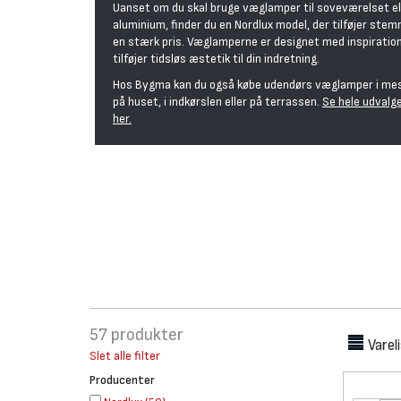
Uanset om du skal bruge væglamper til soveværelset ell
aluminium, finder du en Nordlux model, der tilføjer stemn
en stærk pris. Væglamperne er designet med inspiration
tilføjer tidsløs æstetik til din indretning.
Hos Bygma kan du også købe udendørs væglamper i messi
på huset, i indkørslen eller på terrassen.
Se hele udvalg
her.
57
produkter
Varel
Slet alle filter
Producenter