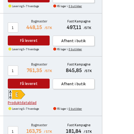
Levering 5-7 hverdage
På lager i
0 butikker
Bygmaster
Fast Kampagne
448,15
497,11
/STK
/STK
Få leveret
Afhent i butik
Levering 5-7 hverdage
På lager i
0 butikker
Bygmaster
Fast Kampagne
761,35
845,85
/STK
/STK
Få leveret
Afhent i butik
Produktdatablad
Levering 5-7 hverdage
På lager i
0 butikker
Bygmaster
Fast Kampagne
163,75
181,84
/ STK
/ STK