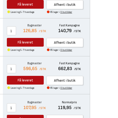
Få leveret
Afhent i butik
Levering 5-7 hverdage
På lager i
0 butikker
Bygmaster
Fast Kampagne
126,85
140,79
/ STK
/ STK
Få leveret
Afhent i butik
Levering 5-7 hverdage
På lager i
0 butikker
Bygmaster
Fast Kampagne
596,65
662,83
/STK
/STK
Få leveret
Afhent i butik
Levering 5-7 hverdage
På lager i
0 butikker
Bygmaster
Normalpris
107,95
119,95
/ STK
/ STK