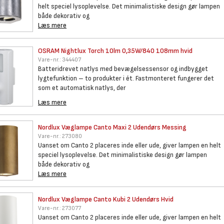
helt speciel lysoplevelse. Det minimalistiske design gør lampen
både dekorativ og
Læs mere
OSRAM Nightlux Torch 10lm
0,35W/840 108mm hvid
Vare-nr.:
344407
Batteridrevet natlys med bevægelsessensor og indbygget
lygtefunktion – to produkter i ét. Fastmonteret fungerer det
som et automatisk natlys, der
Læs mere
Nordlux Væglampe Canto Maxi 2
Udendørs Messing
Vare-nr.:
273080
Uanset om Canto 2 placeres inde eller ude, giver lampen en helt
speciel lysoplevelse. Det minimalistiske design gør lampen
både dekorativ og
Læs mere
Nordlux Væglampe Canto Kubi 2
Udendørs Hvid
Vare-nr.:
273077
Uanset om Canto 2 placeres inde eller ude, giver lampen en helt