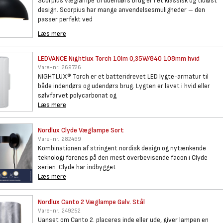
Scorpius væglampe til udendørs brug er i et klassisk og tidløst
design. Scorpius har mange anvendelsesmuligheder – den
passer perfekt ved
Læs mere
LEDVANCE Nightlux Torch 10lm
0,35W/840 108mm hvid
Vare-nr.:
269726
NIGHTLUX® Torch er et batteridrevet LED lygte-armatur til
både indendørs og udendørs brug. Lygten er lavet i hvid eller
sølvfarvet polycarbonat og
Læs mere
Nordlux Clyde Væglampe Sort
Vare-nr.:
282469
Kombinationen af stringent nordisk design og nytænkende
teknologi forenes på den mest overbevisende facon i Clyde
serien. Clyde har indbygget
Læs mere
Nordlux Canto 2 Væglampe Galv.
Stål
Vare-nr.:
249252
Uanset om Canto 2. placeres inde eller ude, giver lampen en