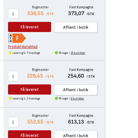
Bygmaster
Fast Kampagne
336,55
373,07
/STK
/STK
Få leveret
Afhent i butik
Produktdatablad
Levering 5-7 hverdage
På lager i
25 butikker
Bygmaster
Fast Kampagne
229,45
254,60
/ STK
/ STK
Få leveret
Afhent i butik
Levering 1-2 hverdage
På lager i
6 butikker
Bygmaster
Fast Kampagne
552,55
613,13
/STK
/STK
Få leveret
Afhent i butik