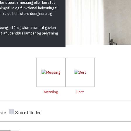
er stuen, i messing eller børstet
ingsfuld og funktionel belysning til
 fra de helt store designere og
ng, stål og aluminium til gavlen
et af udendørs lamper og belysning
Messing
Sort
iste
Store billeder