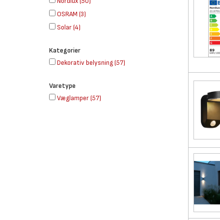
Nordlux
(
50
)
OSRAM
(
3
)
Solar
(
4
)
Kategorier
Dekorativ belysning
(
57
)
Varetype
Væglamper
(
57
)