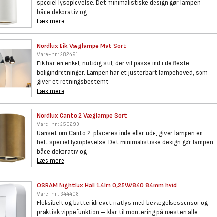
speciel lysoplevelse. Det minimalistiske design gør lampen
både dekorativ og
Læs mere
Nordlux Eik Væglampe Mat Sort
Vare-nr.:
282491
Eik har en enkel, nutidig stil, der vil passe ind i de fleste
boligindretninger. Lampen har et justerbart lampehoved, som
giver et retningsbestemt
Læs mere
Nordlux Canto 2 Væglampe Sort
Vare-nr.:
250290
Uanset om Canto 2. placeres inde eller ude, giver lampen en
helt speciel lysoplevelse. Det minimalistiske design gør lampen
både dekorativ og
Læs mere
OSRAM Nightlux Hall 14lm
0,25W/840 84mm hvid
Vare-nr.:
344408
Fleksibelt og batteridrevet natlys med bevægelsessensor og
praktisk vippefunktion – klar til montering på næsten alle