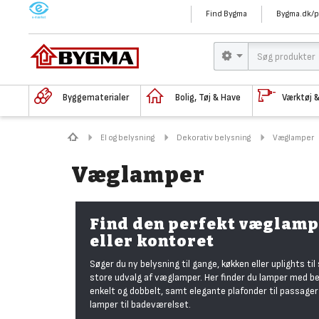
M
Find Bygma
Bygma.dk/p
Byggematerialer
Bolig, Tøj & Have
Værktøj 
El og belysning
Dekorativ belysning
Væglamper
Væglamper
Find den perfekt væglamp
eller kontoret
Søger du ny belysning til gange, køkken eller uplights ti
store udvalg af væglamper. Her finder du lamper med bel
enkelt og dobbelt, samt elegante plafonder til passag
lamper til badeværelset.