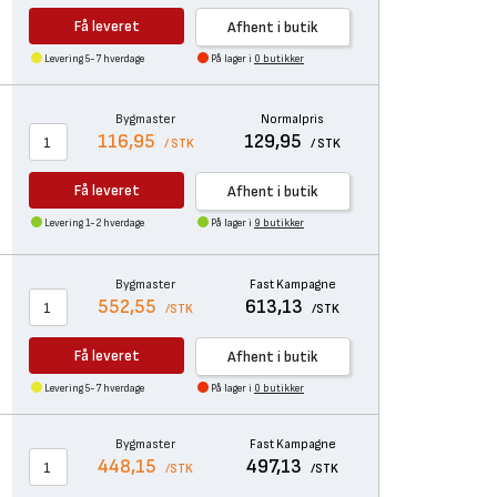
Få leveret
Afhent i butik
Levering 5-7 hverdage
På lager i
0 butikker
Bygmaster
Normalpris
116,95
129,95
/ STK
/ STK
Få leveret
Afhent i butik
Levering 1-2 hverdage
På lager i
9 butikker
Bygmaster
Fast Kampagne
552,55
613,13
/STK
/STK
Få leveret
Afhent i butik
Levering 5-7 hverdage
På lager i
0 butikker
Bygmaster
Fast Kampagne
448,15
497,13
/STK
/STK