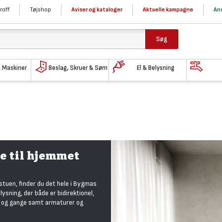
roff
Tøjshop
Aviser og kataloger
Aktuelle kampagne
Ans
Søg
& Maskiner
Beslag, Skruer & Søm
El & Belysning
e til hjemmet
l stuen, finder du det hele i Bygmas
ysning, der både er bidirektionel,
er og gange samt armaturer og