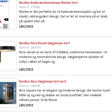
Nordlux Badeværelseslampe
Marlee Sort
Vare-nr.:
273191
Marlee er det perfekte lys til badeværelsesspejlet og har et
slankt, rektangulært design. Det er let at montere på et skab,
på spejlet eller på
Læs mere
Nordlux Rica Round Væglampe
Sort
Vare-nr.:
260707
Rica-serien er en serie af trådløse, soldrevne havelamper i et
moderne og minimalistisk design. Væglamperne oplades af
sollys i løbet af dagen og
Læs mere
Nordlux Nico Væglampe Antracit
Vare-nr.:
282482
Nico Square har et elegant og moderne design, der kaster lyset
både op og ned og skaber en smuk lyseffekt. Den vinklede
silhuet passer til de fleste
Læs mere