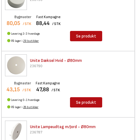
Bygmaster
Fast Kampagne
80,05
88,44
/ STK
/ STK
Levering 2-3 hverdage
Se produkt
På lager i
29 butikker
Unite Dæksel Hvid - Ø80mm
236790
Bygmaster
Fast Kampagne
43,15
47,88
/ STK
/ STK
Levering 0-1 hverdage
Se produkt
På lager i
28 butikker
Unite Lampeudtag m/Jord -
Ø80mm
236787