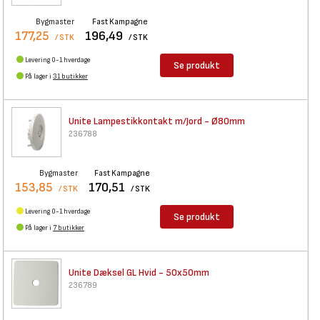
Bygmaster
Fast Kampagne
177,25
196,49
/ STK
/ STK
Levering 0-1 hverdage
Se produkt
På lager i
31 butikker
Unite Lampestikkontakt m/Jord
- Ø80mm
236788
Bygmaster
Fast Kampagne
153,85
170,51
/ STK
/ STK
Levering 0-1 hverdage
Se produkt
På lager i
7 butikker
Unite Dæksel GL Hvid - 50x50mm
236789