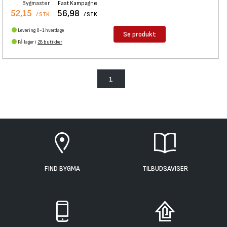
Bygmaster
Fast Kampagne
52,15
56,98
/ STK
/ STK
Levering 0-1 hverdage
Se produkt
På lager i
28 butikker
1
FIND BYGMA
TILBUDSAVISER