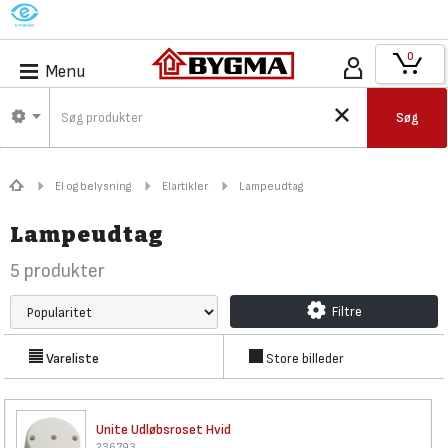
M
0
Menu
Søg
El og belysning
Elartikler
Lampeudtag
Lampeudtag
5
produkter
Filtre
Vareliste
Store billeder
Unite Udløbsroset Hvid
236793